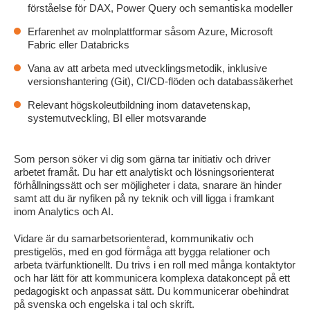
förståelse för DAX, Power Query och semantiska modeller
Erfarenhet av molnplattformar såsom Azure, Microsoft
Fabric eller Databricks
Vana av att arbeta med utvecklingsmetodik, inklusive
versionshantering (Git), CI/CD-flöden och databassäkerhet
Relevant högskoleutbildning inom datavetenskap,
systemutveckling, BI eller motsvarande
Som person söker vi dig som gärna tar initiativ och driver
arbetet framåt. Du har ett analytiskt och lösningsorienterat
förhållningssätt och ser möjligheter i data, snarare än hinder
samt att du är nyfiken på ny teknik och vill ligga i framkant
inom Analytics och AI.
Vidare är du samarbetsorienterad, kommunikativ och
prestigelös, med en god förmåga att bygga relationer och
arbeta tvärfunktionellt. Du trivs i en roll med många kontaktytor
och har lätt för att kommunicera komplexa datakoncept på ett
pedagogiskt och anpassat sätt. Du kommunicerar obehindrat
på svenska och engelska i tal och skrift.