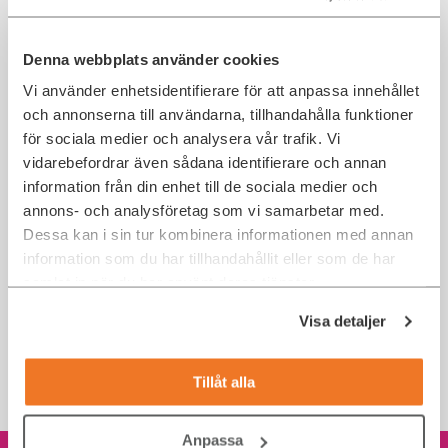
Jag tycker att du ska söka jobbet eftersom:
Denna webbplats använder cookies
Vi bara samarbetar med företag som vi själva gillar och
Vi använder enhetsidentifierare för att anpassa innehållet
som vi tror att du också kommer tycka om.
och annonserna till användarna, tillhandahålla funktioner
för sociala medier och analysera vår trafik. Vi
Vi har en modig och öppen syn på kompetens som, utöver
erfarenhet, även inkluderar personliga egenskaper,
vidarebefordrar även sådana identifierare och annan
motivation och begåvning.
information från din enhet till de sociala medier och
annons- och analysföretag som vi samarbetar med.
Vi erbjuder dig att se hur din ansökan hanteras i realtid via
hemsidan.
Dessa kan i sin tur kombinera informationen med annan
information som du har tillhandahållit eller som de har
samlat in när du har använt deras tjänster.
Frågor om jobbet? Hör av dig till mig
Mathias Jonsson
Visa detaljer
Skicka mejl
Tillåt alla
0708 53 52 06
Anpassa