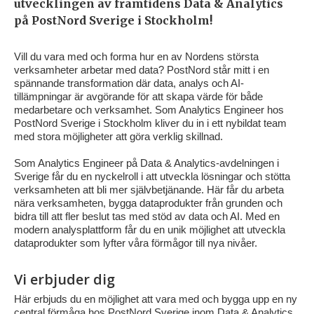
utvecklingen av framtidens Data & Analytics
på PostNord Sverige i Stockholm!
Vill du vara med och forma hur en av Nordens största
verksamheter arbetar med data? PostNord står mitt i en
spännande transformation där data, analys och AI-
tillämpningar är avgörande för att skapa värde för både
medarbetare och verksamhet. Som Analytics Engineer hos
PostNord Sverige i Stockholm kliver du in i ett nybildat team
med stora möjligheter att göra verklig skillnad.
Som Analytics Engineer på Data & Analytics-avdelningen i
Sverige får du en nyckelroll i att utveckla lösningar och stötta
verksamheten att bli mer självbetjänande. Här får du arbeta
nära verksamheten, bygga dataprodukter från grunden och
bidra till att fler beslut tas med stöd av data och AI. Med en
modern analysplattform får du en unik möjlighet att utveckla
dataprodukter som lyfter våra förmågor till nya nivåer.
Vi erbjuder dig
Här erbjuds du en möjlighet att vara med och bygga upp en ny
central förmåga hos PostNord Sverige inom Data & Analytics