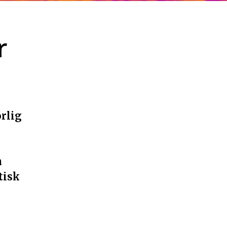
r
örlig
h
tisk