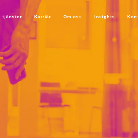
 tjänster
Karriär
Om oss
Insights
Kon