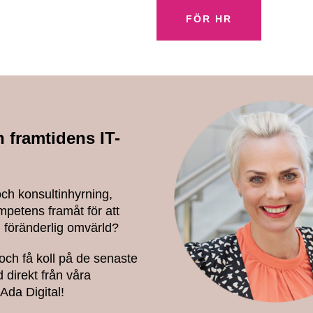
FÖR HR
 framtidens IT-
och konsultinhyrning,
ompetens framåt för att
n föränderlig omvärld?
och få koll på de senaste
 direkt från våra
Ada Digital!