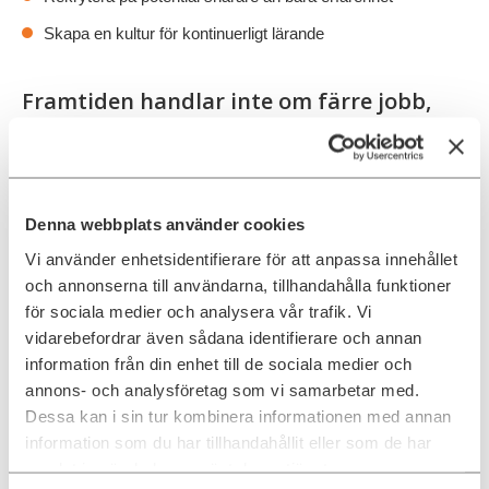
Skapa en kultur för kontinuerligt lärande
Framtiden handlar inte om färre jobb,
utan andra jobb
Sammanfattningsvis försvinner inte alla IT-jobb. Några. Men
framförallt kommer de att förändra sig. Vissa roller minskar,
andra växer fram. Skillnaden nu är tempot. Enligt World
Denna webbplats använder cookies
Economic Forum kommer hälften av alla anställda behöva
omskola sig innan 2030. Samtidigt skapar teknikutvecklingen
Vi använder enhetsidentifierare för att anpassa innehållet
nya möjligheter.
och annonserna till användarna, tillhandahålla funktioner
för sociala medier och analysera vår trafik. Vi
Är du redo?
vidarebefordrar även sådana identifierare och annan
Vill du veta hur du och ditt team kan ligga steget före?
Ada
information från din enhet till de sociala medier och
Digital
hjälper dig att hålla riktningen när arbetsmarknaden rör
annons- och analysföretag som vi samarbetar med.
sig snabbt. Kontakta oss för att prata om framtidens IT‑roller,
Dessa kan i sin tur kombinera informationen med annan
reskillingstrategier och hur du kan dra nytta av AI utan att
tappa bort människan.
information som du har tillhandahållit eller som de har
samlat in när du har använt deras tjänster.