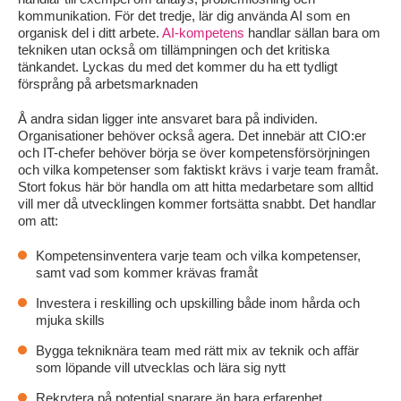
kommunikation. För det tredje, lär dig använda AI som en
organisk del i ditt arbete.
AI-kompetens
handlar sällan bara om
tekniken utan också om tillämpningen och det kritiska
tänkandet. Lyckas du med det kommer du ha ett tydligt
försprång på arbetsmarknaden
Å andra sidan ligger inte ansvaret bara på individen.
Organisationer behöver också agera. Det innebär att CIO:er
och IT-chefer behöver börja se över kompetensförsörjningen
och vilka kompetenser som faktiskt krävs i varje team framåt.
Stort fokus här bör handla om att hitta medarbetare som alltid
vill mer då utvecklingen kommer fortsätta snabbt. Det handlar
om att:
Kompetensinventera varje team och vilka kompetenser,
samt vad som kommer krävas framåt
Investera i reskilling och upskilling både inom hårda och
mjuka skills
Bygga tekniknära team med rätt mix av teknik och affär
som löpande vill utvecklas och lära sig nytt
Rekrytera på potential snarare än bara erfarenhet