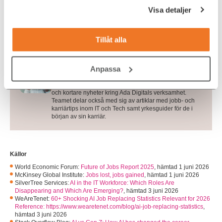
KONTAKTA OSS!
Visa detaljer
Tillåt alla
Skribent
Anpassa
Ada Digital
Ada Digitals contentteam bidrar löpande med inlägg
och kortare nyheter kring Ada Digitals verksamhet.
Teamet delar också med sig av artiklar med jobb- och
karriärtips inom IT och Tech samt yrkesguider för de i
början av sin karriär.
Källor
World Economic Forum:
Future of Jobs Report 2025
,
hämtad 1 juni 2026
McKinsey Global Institute:
Jobs lost, jobs gained
,
hämtad 1 juni 2026
SilverTree Services:
AI in the IT Workforce: Which Roles Are
Disappearing and Which Are Emerging?
,
hämtad 3 juni 2026
WeAreTenet:
60+ Shocking AI Job Replacing Statistics Relevant for 2026
Reference: https://www.wearetenet.com/blog/ai-job-replacing-statistics
,
hämtad 3 juni 2026