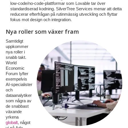
low‑code/no‑code‑plattformar som Lovable tar över
standardiserad kodning. SilverTree Services menar att detta
reducerar efterfrågan på rutinmässig utveckling och flyttar
fokus mot design och integration.
Nya roller som växer fram
Samtidigt
uppkommer
nya roller i
snabb takt.
World
Economic
Forum lyfter
exempelvis
AI-specialister
och
dataanalytiker
som några av
de snabbast
växande
yrkena
globalt
, något
vi på Ada