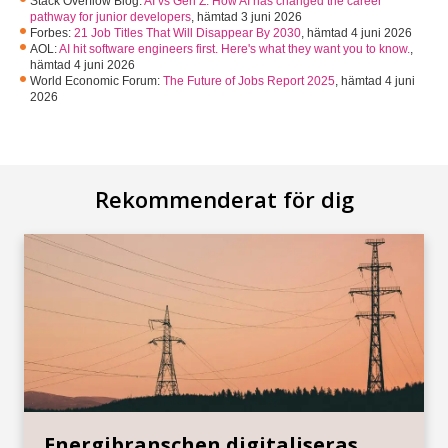
Stack Overflow Blog:
AI vs Gen Z: How AI has changed the career
pathway for junior developers
,
hämtad 3 juni 2026
Forbes:
21 Job Titles That Will Disappear By 2030
,
hämtad 4 juni 2026
AOL:
AI hit software engineers first. Here's what they want you to know.
,
hämtad 4 juni 2026
World Economic Forum:
The Future of Jobs Report 2025
,
hämtad 4 juni
2026
Rekommenderat för dig
Energibranschen digitaliseras,