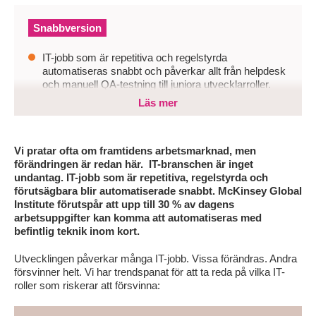
Snabbversion
IT-jobb som är repetitiva och regelstyrda
automatiseras snabbt och påverkar allt från helpdesk
och manuell QA-testning till juniora utvecklarroller.
Läs mer
Organisationer som inte agerar riskerar att tappa
kompetens de inte ens visste att de behövde,
samtidigt som konkurrensen om rätt profiler ökar.
Vi pratar ofta om framtidens arbetsmarknad, men
Den som kartlägger sitt kompetensgap nu, investerar
förändringen är redan här. IT-branschen är inget
i reskilling och rekryterar på potential har ett tydligt
undantag. IT-jobb som är repetitiva, regelstyrda och
försprång när arbetsmarknaden ritas om.
förutsägbara blir automatiserade snabbt. McKinsey Global
Institute förutspår att upp till 30 % av dagens
arbetsuppgifter kan komma att automatiseras med
befintlig teknik inom kort.
Utvecklingen påverkar många IT-jobb. Vissa förändras. Andra
försvinner helt. Vi har trendspanat för att ta reda på vilka IT-
roller som riskerar att försvinna: