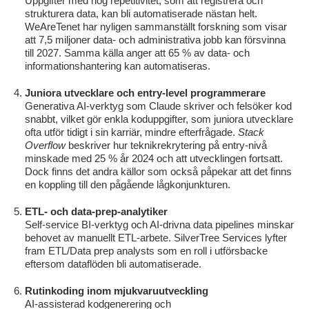
Uppgifter med hög repetitivitet, som att registrera och
strukturera data, kan bli automatiserade nästan helt.
WeAreTenet har nyligen sammanställt forskning som visar
att 7,5 miljoner data‑ och administrativa jobb kan försvinna
till 2027. Samma källa anger att 65 % av data‑ och
informationshantering kan automatiseras.
Juniora utvecklare och entry-level programmerare
Generativa AI‑verktyg som Claude skriver och felsöker kod
snabbt, vilket gör enkla koduppgifter, som juniora utvecklare
ofta utför tidigt i sin karriär, mindre efterfrågade.
Stack
Overflow
beskriver hur teknikrekrytering på entry‑nivå
minskade med 25 % år 2024 och att utvecklingen fortsatt.
Dock finns det andra källor som också påpekar att det finns
en koppling till den pågående lågkonjunkturen.
ETL- och data-prep-analytiker
Self‑service BI‑verktyg och AI‑drivna data pipelines minskar
behovet av manuellt ETL‑arbete. SilverTree Services lyfter
fram ETL/Data prep analysts som en roll i utförsbacke
eftersom dataflöden bli automatiserade.
Rutinkoding inom mjukvaruutveckling
AI‑assisterad kodgenerering och