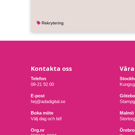
Rekrytering
Kontakta oss
Våra
Telefon
Stockh
08-21 92 00
Kungsg
E-post
Götebo
hej@adadigital.se
Stampg
Boka möte
Malmö
Välj dag och tid!
Stortor
Org.nr
Örebro