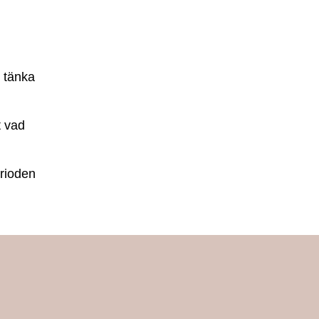
t tänka
t vad
erioden