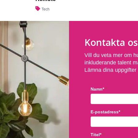
Tech
Kontakta os
Vill du veta mer om h
inkluderande talent m
Lämna dina uppgifter i