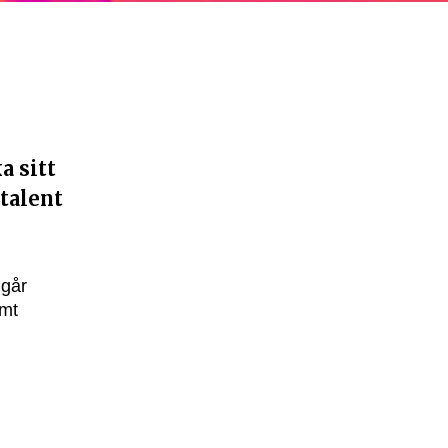
a sitt
talent
ngår
amt