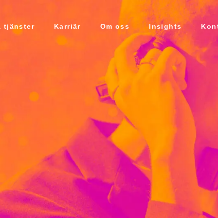
 tjänster
Karriär
Om oss
Insights
Kon