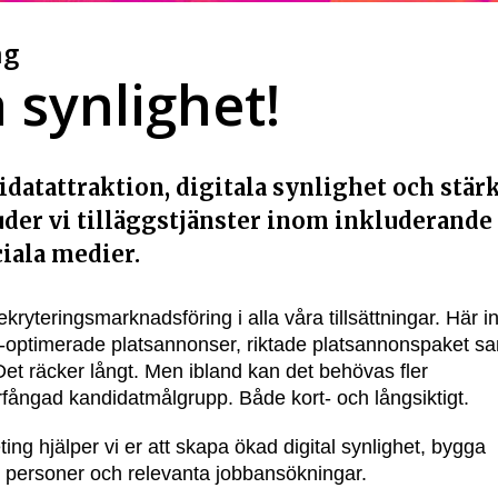
ng
 synlighet!
datattraktion, digitala synlighet och stärk
der vi tilläggstjänster inom inkluderande 
iala medier.
kryteringsmarknadsföring i alla våra tillsättningar. Här i
optimerade platsannonser, riktade platsannonspaket s
Det räcker långt. Men ibland kan det behövas fler
årfångad kandidatmålgrupp. Både kort- och långsiktigt.
ing hjälper vi er att skapa ökad digital synlighet, bygga
t personer och relevanta jobbansökningar.