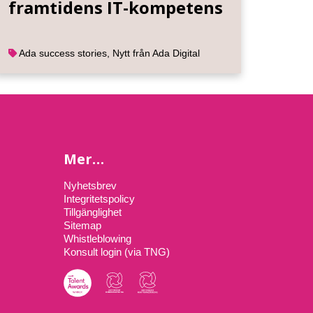
framtidens IT-kompetens
Ada success stories
,
Nytt från Ada Digital
Mer…
Nyhetsbrev
Integritetspolicy
Tillgänglighet
Sitemap
Whistleblowing
Konsult login (via TNG)