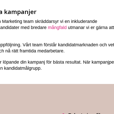
na kampanjer
h Marketing team skräddarsyr vi en inkluderande
 kandidater med bredare
mångfald
utmanar vi er gärna at
 uppföljning. Vårt team förstår kandidatmarknaden och ve
ch nå rätt framtida medarbetare.
rar löpande din kampanj för bästa resultat. När kampanjp
din kandidatmålgrupp.