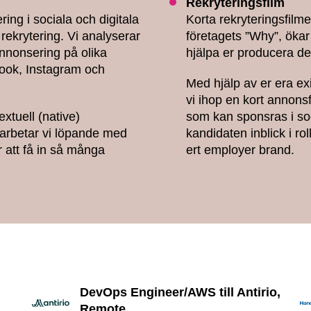
Rekryteringsfilm
ng i sociala och digitala
Korta rekryteringsfilm
rekrytering. Vi analyserar
företagets ”Why”, ökar 
nnonsering på olika
hjälpa er producera d
book, Instagram och
Med hjälp av er era exi
vi ihop en kort annon
xtuell (native)
som kan sponsras i so
arbetar vi löpande med
kandidaten inblick i ro
 att få in så många
ert employer brand.
DevOps Engineer/AWS till Antirio,
Remote