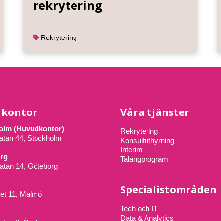
rekrytering
Rekrytering
 kontor
Våra tjänster
olm (Huvudkontor)
Rekrytering
atan 44, Stockholm
Konsultuthyrning
Interim
rg
Talangprogram
atan 14, Göteborg
Specialistområden
get 11, Malmö
Tech och IT
Data & Analytics