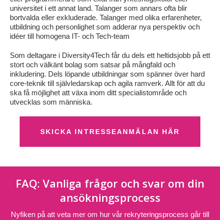
universitet i ett annat land. Talanger som annars ofta blir
bortvalda eller exkluderade. Talanger med olika erfarenheter,
utbildning och personlighet som adderar nya perspektiv och
idéer till homogena IT- och Tech-team
Som deltagare i Diversity4Tech får du dels ett heltidsjobb på ett
stort och välkänt bolag som satsar på mångfald och
inkludering. Dels löpande utbildningar som spänner över hard
core-teknik till självledarskap och agila ramverk. Allt för att du
ska få möjlighet att växa inom ditt specialistområde och
utvecklas som människa.
SKICKA INTRESSEANMÄLAN HÄR
FAQ: Vanliga frågor och svar om din
ansökningsprocess
Nyfiken på att veta mer om hur vår rekryteringsprocess går till