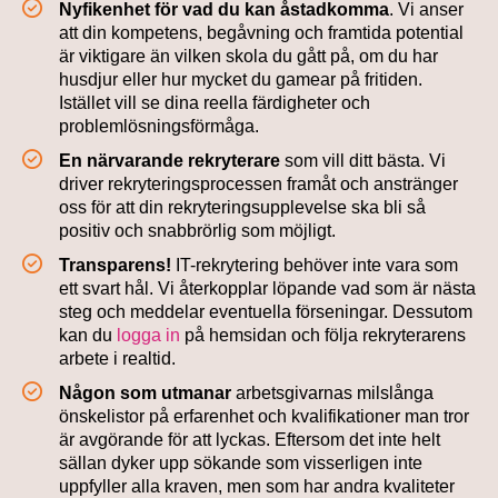
Nyfikenhet för vad du kan åstadkomma
. Vi anser
att din kompetens, begåvning och framtida potential
är viktigare än vilken skola du gått på, om du har
husdjur eller hur mycket du gamear på fritiden.
Istället vill se dina reella färdigheter och
problemlösningsförmåga.
En närvarande rekryterare
som vill ditt bästa. Vi
driver rekryteringsprocessen framåt och anstränger
oss för att din rekryteringsupplevelse ska bli så
positiv och snabbrörlig som möjligt.
Transparens!
IT-rekrytering behöver inte vara som
ett svart hål. Vi återkopplar löpande vad som är nästa
steg och meddelar eventuella förseningar. Dessutom
kan du
logga in
på hemsidan och följa rekryterarens
arbete i realtid.
Någon som utmanar
arbetsgivarnas milslånga
önskelistor på erfarenhet och kvalifikationer man tror
är avgörande för att lyckas. Eftersom det inte helt
sällan dyker upp sökande som visserligen inte
uppfyller alla kraven, men som har andra kvaliteter