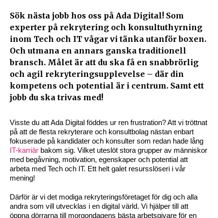
Sök nästa jobb hos oss på Ada Digital! Som
experter på rekrytering och konsultuthyrning
inom Tech och IT vågar vi tänka utanför boxen.
Och utmana en annars ganska traditionell
bransch. Målet är att du ska få en snabbrörlig
och agil rekryteringsupplevelse – där din
kompetens och potential är i centrum. Samt ett
jobb du ska trivas med!
Visste du att Ada Digital föddes ur ren frustration? Att vi tröttnat
på att de flesta rekryterare och konsultbolag nästan enbart
fokuserade på kandidater och konsulter som redan hade lång
IT-karriär
bakom sig. Vilket uteslöt stora grupper av människor
med begåvning, motivation, egenskaper och potential att
arbeta med Tech och IT. Ett helt galet resursslöseri i vår
mening!
Därför är vi det modiga rekryteringsföretaget för dig och alla
andra som vill utvecklas i en digital värld. Vi hjälper till att
öppna dörrarna till morgondagens bästa arbetsgivare för en