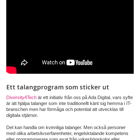
Ett talangprogram som sticker ut
Diversity4Tech
är ett initiativ från oss på Ada Digital, vars syfte
är att hjälpa talanger som inte traditionellt känt sig hemma i IT-
branschen men har förmåga och potential att utvecklas till
digitala stjärnor.
Det kan handla om kvinnliga talanger. Men också personer
med olika arbetslivserfarenheter, engelsktalande kompetens
eller programmerare som exat från yrkeshögskolor eller