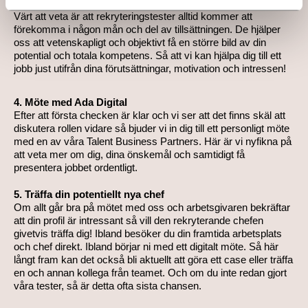
Värt att veta är att rekryteringstester alltid kommer att
förekomma i någon mån och del av tillsättningen. De hjälper
oss att vetenskapligt och objektivt få en större bild av din
potential och totala kompetens. Så att vi kan hjälpa dig till ett
jobb just utifrån dina förutsättningar, motivation och intressen!
4. Möte med Ada Digital
Efter att första checken är klar och vi ser att det finns skäl att
diskutera rollen vidare så bjuder vi in dig till ett personligt möte
med en av våra Talent Business Partners. Här är vi nyfikna på
att veta mer om dig, dina önskemål och samtidigt få
presentera jobbet ordentligt.
5. Träffa din potentiellt nya chef
Om allt går bra på mötet med oss och arbetsgivaren bekräftar
att din profil är intressant så vill den rekryterande chefen
givetvis träffa dig! Ibland besöker du din framtida arbetsplats
och chef direkt. Ibland börjar ni med ett digitalt möte. Så här
långt fram kan det också bli aktuellt att göra ett case eller träffa
en och annan kollega från teamet. Och om du inte redan gjort
våra tester, så är detta ofta sista chansen.