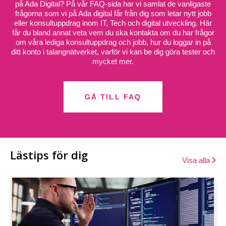
på Ada Digital? På vår FAQ-sida har vi samlat de vanligaste
frågorna som vi på Ada digital får från dig som letar nytt jobb
eller konsultuppdrag inom IT, Tech och digital utveckling. Här
får du bland annat veta vem du ska kontakta om du har frågor
om våra lediga konsultuppdrag och jobb, hur du loggar in på
ditt konto i talangnätverket, varför vi kan be dig göra tester och
mycket mer.
GÅ TILL FAQ
Lästips för dig
Visa alla