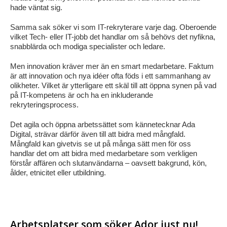
hade väntat sig.
Samma sak söker vi som IT-rekryterare varje dag. Oberoende
vilket Tech- eller IT-jobb det handlar om så behövs det nyfikna,
snabblärda och modiga specialister och ledare.
Men innovation kräver mer än en smart medarbetare. Faktum
är att innovation och nya idéer ofta föds i ett sammanhang av
olikheter. Vilket är ytterligare ett skäl till att öppna synen på vad
på IT-kompetens är och ha en inkluderande
rekryteringsprocess.
Det agila och öppna arbetssättet som kännetecknar Ada
Digital, strävar därför även till att bidra med mångfald.
Mångfald kan givetvis se ut på många sätt men för oss
handlar det om att bidra med medarbetare som verkligen
förstår affären och slutanvändarna – oavsett bakgrund, kön,
ålder, etnicitet eller utbildning.
Arbetsplatser som söker Ador just nu!