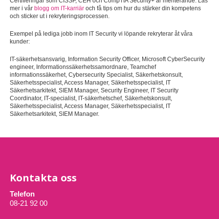
Certifieringar som CISSP, CEH och CompTIA Security+ är meriterande. Läs
mer i vår
blogg om IT-karriär
och få tips om hur du stärker din kompetens
och sticker ut i rekryteringsprocessen.
Exempel på lediga jobb inom IT Security vi löpande rekryterar åt våra
kunder:
IT-säkerhetsansvarig, Information Security Officer, Microsoft CyberSecurity
engineer, Informationssäkerhetssamordnare, Teamchef
informationssäkerhet, Cybersecurity Specialist, Säkerhetskonsult,
Säkerhetsspecialist, Access Manager, Säkerhetsspecialist, IT
Säkerhetsarkitekt, SIEM Manager, Security Engineer, IT Security
Coordinator, IT-specialist, IT-säkerhetschef, Säkerhetskonsult,
Säkerhetsspecialist, Access Manager, Säkerhetsspecialist, IT
Säkerhetsarkitekt, SIEM Manager.
Kontakta oss
Telefon
08-21 92 00