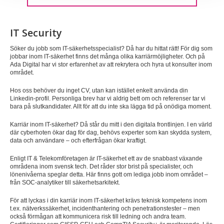
IT Security
Söker du jobb som IT-säkerhetsspecialist? Då har du hittat rätt! För dig som
jobbar inom IT-säkerhet finns det många olika karriärmöjligheter. Och på
Ada Digital har vi stor erfarenhet av att rekrytera och hyra ut konsulter inom
området.
Hos oss behöver du inget CV, utan kan istället enkelt använda din
Linkedin-profil. Personliga brev har vi aldrig bett om och referenser tar vi
bara på slutkandidater. Allt för att du inte ska lägga tid på onödiga moment.
Karriär inom IT-säkerhet? Då står du mitt i den digitala frontlinjen. I en värld
där cyberhoten ökar dag för dag, behövs experter som kan skydda system,
data och användare – och efterfrågan ökar kraftigt.
Enligt IT & Telekomföretagen är IT-säkerhet ett av de snabbast växande
områdena inom svensk tech. Det råder stor brist på specialister, och
lönenivåerna speglar detta. Här finns gott om lediga jobb inom området –
från SOC-analytiker till säkerhetsarkitekt.
För att lyckas i din karriär inom IT-säkerhet krävs teknisk kompetens inom
t.ex. nätverkssäkerhet, incidenthantering och penetrationstester – men
också förmågan att kommunicera risk till ledning och andra team.