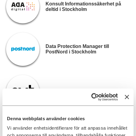
Konsult Informationssäkerhet på
deltid i Stockholm
Data Protection Manager till
PostNord i Stockholm
SVT söker IT-säkerhetsspecialister
Denna webbplats använder cookies
Vi använder enhetsidentifierare för att anpassa innehållet
Konsult/Interim:
och annonserna till användarna, tillhandahålla funktioner