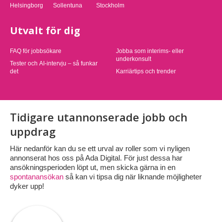
Helsingborg
Sollentuna
Stockholm
Utvalt för dig
FAQ för jobbsökare
Jobba som interims- eller
underkonsult
Tester och AI-intervju – så funkar
det
Karriärtips och trender
Tidigare utannonserade jobb och
uppdrag
Här nedanför kan du se ett urval av roller som vi nyligen
annonserat hos oss på Ada Digital. För just dessa har
ansökningsperioden löpt ut, men skicka gärna in en
spontanansökan
så kan vi tipsa dig när liknande möjligheter
dyker upp!