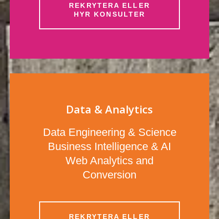
REKRYTERA ELLER
HYR KONSULTER
Data & Analytics
Data Engineering & Science
Business Intelligence & AI
Web Analytics and
Conversion
REKRYTERA ELLER