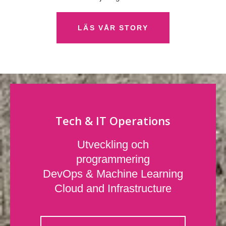
LÄS VÅR STORY
Tech & IT Operations
Utveckling och
programmering
DevOps & Machine Learning
Cloud and Infrastructure