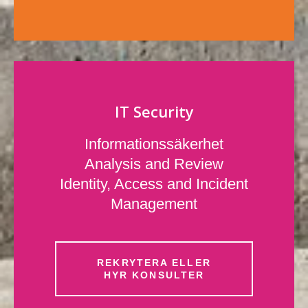
IT Security
Informationssäkerhet
Analysis and Review
Identity, Access and Incident
Management
REKRYTERA ELLER
HYR KONSULTER