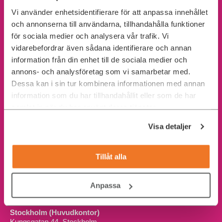
Kontakta oss
Vi använder enhetsidentifierare för att anpassa innehållet
och annonserna till användarna, tillhandahålla funktioner
Telefon
08-21 92 00
för sociala medier och analysera vår trafik. Vi
vidarebefordrar även sådana identifierare och annan
E-post
information från din enhet till de sociala medier och
hej@adadigital.se
annons- och analysföretag som vi samarbetar med.
Boka möte
Dessa kan i sin tur kombinera informationen med annan
Välj dag och tid!
information som du har tillhandahållit eller som de har
samlat in när du har använt deras tjänster.
Org.nr
559161-8227
Visa detaljer
Postadress
Kungsgatan 44
111 35 Stockholm
Tillåt alla
© 2026 Ada Digital
Anpassa
Våra kontor
Stockholm (Huvudkontor)
Kungsgatan 44, Stockholm