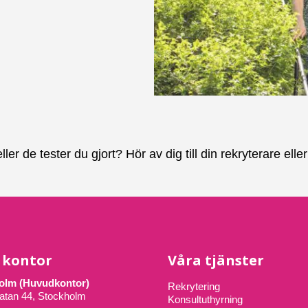
r de tester du gjort? Hör av dig till din rekryterare ell
 kontor
Våra tjänster
olm (Huvudkontor)
Rekrytering
atan 44, Stockholm
Konsultuthyrning