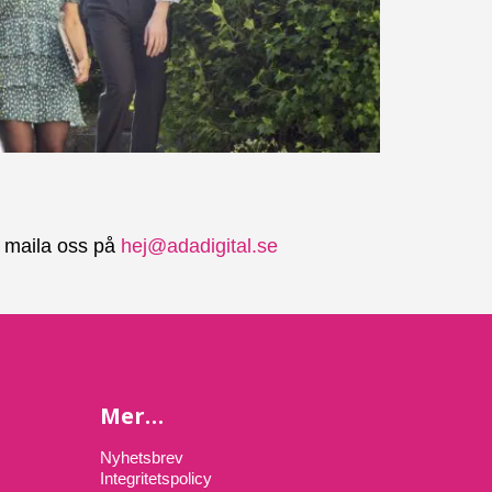
er maila oss på
hej@adadigital.se
Mer…
Nyhetsbrev
Integritetspolicy