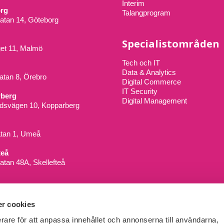
Interim
rg
Talangprogram
atan 14, Göteborg
Specialistområden
get 11, Malmö
Tech och IT
Data & Analytics
tan 8, Örebro
Digital Commerce
IT Security
berg
Digital Management
dsvägen 10, Kopparberg
atan 1, Umeå
teå
atan 48A, Skellefteå
r cookies
erare för att anpassa innehållet och annonserna till användarna,