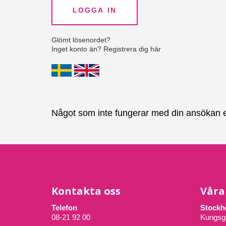
Glömt lösenordet?
Inget konto än? Registrera dig här
Något som inte fungerar med din ansökan elle
Kontakta oss
Våra
Telefon
Stockh
08-21 92 00
Kungsg