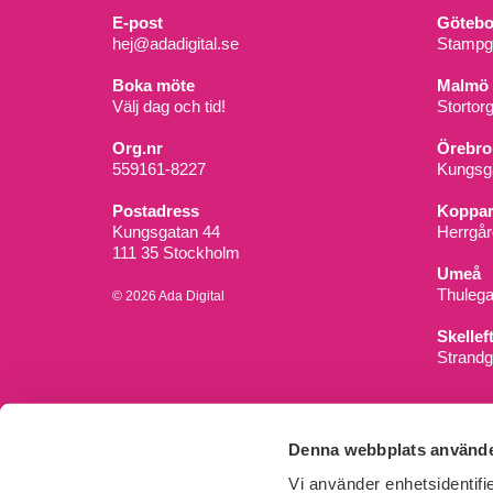
E-post
Götebo
hej@adadigital.se
Stampg
Boka möte
Malmö
Välj dag och tid!
Stortor
Org.nr
Örebro
559161-8227
Kungsga
Postadress
Koppar
Kungsgatan 44
Herrgår
111 35 Stockholm
Umeå
Thuleg
© 2026 Ada Digital
Skellef
Strandg
Denna webbplats använde
Vi använder enhetsidentifi