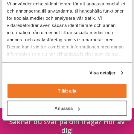
Jag kan inte öppna testerna. Jag
Vi använder enhetsidentifierare för att anpassa innehållet
skickas istället tillbaka till startsidan.
och annonserna till användarna, tillhandahålla funktioner
för sociala medier och analysera vår trafik. Vi
När jag loggar in så står det redan att
vidarebefordrar även sådana identifierare och annan
jag har gjort vissa tester, men jag har
information från din enhet till de sociala medier och
inte fått några tester av er. Vad är det
annons- och analysföretag som vi samarbetar med.
som gäller?
Dessa kan i sin tur kombinera informationen med annan
information som du har tillhandahållit eller som de har
samlat in när du har använt deras tjänster.
Jag har inte svenska som modersmål.
På vilket språk ska jag göra testerna?
Visa detaljer
Varför vill ni inte ha mitt personliga
Tillåt alla
brev?
Anpassa
Saknar du svar på din fråga? Hör av
dig!