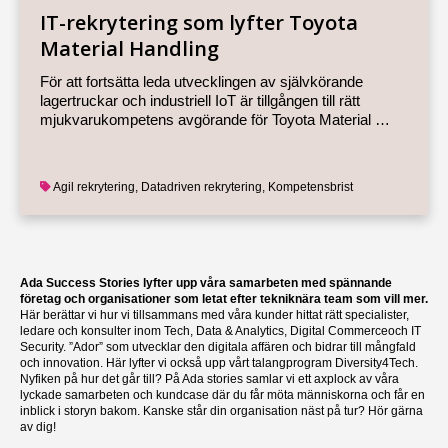
IT-rekrytering som lyfter Toyota
Material Handling
För att fortsätta leda utvecklingen av självkörande
lagertruckar och industriell IoT är tillgången till rätt
mjukvarukompetens avgörande för Toyota Material …
Agil rekrytering
,
Datadriven rekrytering
,
Kompetensbrist
Ada Success Stories lyfter upp våra samarbeten med spännande
företag och organisationer som letat efter tekniknära team som vill mer.
Här berättar vi hur vi tillsammans med våra kunder hittat rätt specialister,
ledare och konsulter inom
Tech
,
Data & Analytics
,
Digital Commerce
och
IT
Security
. ”Ador” som utvecklar den digitala affären och bidrar till
mångfald
och innovation. Här lyfter vi också upp vårt talangprogram Diversity4Tech.
Nyfiken på hur det går till? På Ada stories samlar vi ett axplock av våra
lyckade samarbeten och kundcase där du får möta människorna och får en
inblick i storyn bakom. Kanske står din organisation näst på tur?
Hör gärna
av dig
!