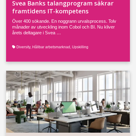
Svea Banks talangprogram säkrar
framtidens IT-kompetens
Över 400 sökande. En noggrann urvalsprocess. Tolv
månader av utveckling inom Cobol och BI. Nu kliver
årets deltagare i Svea …
Diversity
,
Hållbar arbetsmarknad
,
Upskilling