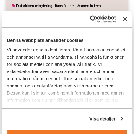
Datadriven rekrytering
,
Jämställdhet
,
Women in tech
Denna webbplats använder cookies
Vi använder enhetsidentifierare för att anpassa innehållet
och annonserna till användarna, tillhandahålla funktioner
för sociala medier och analysera vår trafik. Vi
vidarebefordrar även sådana identifierare och annan
information från din enhet till de sociala medier och
annons- och analysföretag som vi samarbetar med.
Skandia bygger framtidens
Dessa kan i sin tur kombinera informationen med annan
utvecklingsteam genom
information som du har tillhandahållit eller som de har
Diversity4Tech
samlat in när du har använt deras tjänster.
Banken och försäkringsbolaget Skandia i Stockholm är
Visa detaljer
först ut att hitta topptalanger inom IT utifrån ett tydligt
fokus på mångfald. …