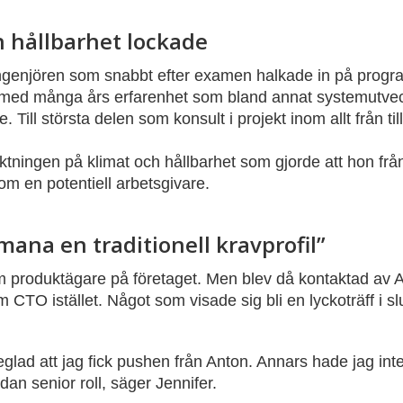
h hållbarhet lockade
ingenjören som snabbt efter examen halkade in på prog
med många års erfarenhet som bland annat systemutveck
ill största delen som konsult i projekt inom allt från till
riktningen på klimat och hållbarhet som gjorde att hon frå
m en potentiell arbetsgivare.
tmana en traditionell kravprofil”
om produktägare på företaget. Men blev då kontaktad av
 CTO istället. Något som visade sig bli en lyckoträff i sl
teglad att jag fick pushen från Anton. Annars hade jag inte
an senior roll, säger Jennifer.