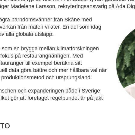
säger Madelene Larsson, rekryteringsansvarig på Ada Digi
några barndomsvänner från Skåne med
verkan från maten vi äter. En del som idag
av alla globala utsläpp.
to som en brygga mellan klimatforskningen
 fokus på restaurangnäringen. Med
auranger till exempel beräkna sitt
uell data göra bättre och mer hållbara val när
r, produktionsmetod och ursprungsland.
ranschen och expanderingen både i Sverige
ilket gör att företaget regelbundet är på jakt
CTO