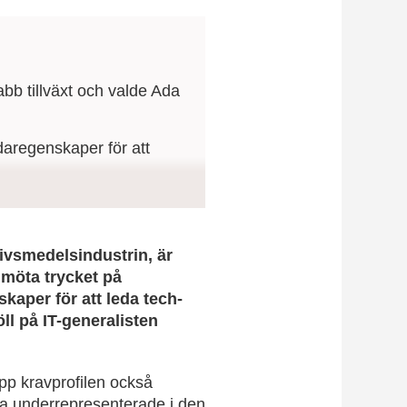
bb tillväxt och valde Ada
daregenskaper för att
at med bred erfarenhet och
ivsmedelsindustrin, är
 möta trycket på
kaper för att leda tech-
ll på IT-generalisten
upp kravprofilen också
vara underrepresenterade i den