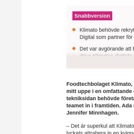
Snabbversion
Klimato behövde rekryt
Digital som partner för
Det var avgörande att 
driva Klimatos digitala
Ada Digital utmanade tr
passion för hållbarhet
Foodtechbolaget Klimato, 
mitt uppe i en omfattande 
tekniksidan behövde företa
teamet in i framtiden. Ada 
Jennifer Minnhagen.
– Det är superkul att Klimat
lyckats attrahera in en kvinn