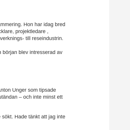
rammering. Hon har idag bred
lare, projektledare ,
verknings- till reseindustrin.
n början blev intresserad av
 Anton Unger som tipsade
utändan – och inte minst ett
 sökt. Hade tänkt att jag inte