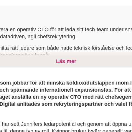
era en operativ CTO för att leda sitt tech-team under sna
 datadriven, agil chefsrekrytering.
hitta rätt ledare som både hade teknisk förståelse och le
 transformation framåt.
Läs mer
aditionell kravprofilering, vilket ledde till att en kandid
 kunde bli en lyckad CTO-rekrytering.
som jobbar för att minska koldioxidutsläppen inom l
och spännande internationell expansionsfas. För att
get anställa en ny operativ CTO med rätt chefsegens
Digital anlitades som rekryteringspartner och valet fö
o har sett Jennifers ledarpotential och genom att öppna 
a till denna typ av roll. Kvinnor brukar tyvärr generellt 