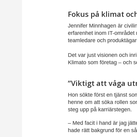
Fokus på klimat oc
Jennifer Minnhagen är civil
erfarenhet inom IT-området 
teamledare och produktägare. T
Det var just visionen och in
Klimato som företag – och so
”Viktigt att våga u
Hon sökte först en tjänst s
henne om att söka rollen som
steg upp på karriärstegen.
– Med facit i hand är jag jät
hade rätt bakgrund för en såd