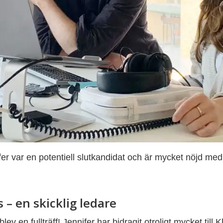
fer var en potentiell slutkandidat och är mycket nöjd med
– en skicklig ledare
ev en fullträff! Jennifer har bidragit otroligt mycket till 