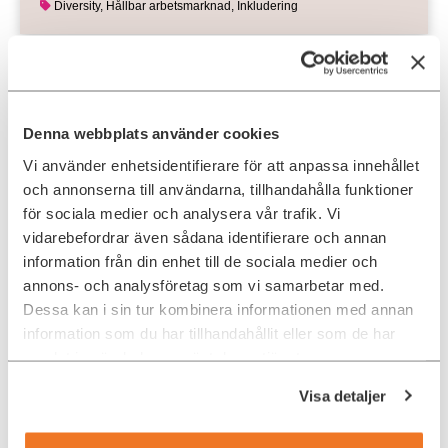
Diversity
,
Hållbar arbetsmarknad
,
Inkludering
Denna webbplats använder cookies
Vi använder enhetsidentifierare för att anpassa innehållet
och annonserna till användarna, tillhandahålla funktioner
för sociala medier och analysera vår trafik. Vi
vidarebefordrar även sådana identifierare och annan
information från din enhet till de sociala medier och
annons- och analysföretag som vi samarbetar med.
Ada Digital satsar framåt med
Dessa kan i sin tur kombinera informationen med annan
talangprogram för ökad mångfald
information som du har tillhandahållit eller som de har
Hösten 2022 lanserade Ada Digital Diversity4Tech. Ett
samlat in när du har använt deras tjänster.
nytt innovativt talangprogram inom Tech som utmanar
branschen kring mångfald och vad som …
Visa detaljer