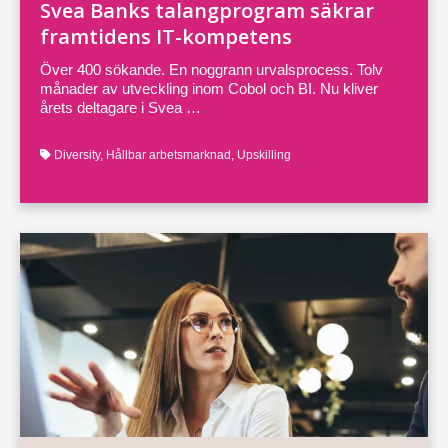
Svea Banks talangprogram säkrar
framtidens IT-kompetens
Över 400 sökande. En noggrann urvalsprocess. Tolv
månader av utveckling inom Cobol och BI. Nu kliver
årets deltagare i Svea …
Diversity
,
Hållbar arbetsmarknad
,
Upskilling