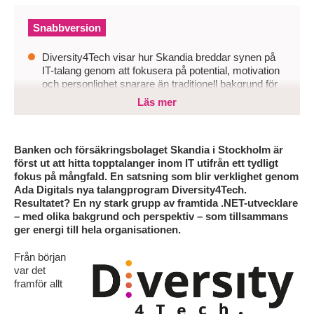
Snabbversion
Diversity4Tech visar hur Skandia breddar synen på
IT-talang genom att fokusera på potential, motivation
och personlighet snarare än traditionell bakgrund för
att säkra framtida kompetens.
Läs mer
Utan nya angreppssätt riskerar organisationer att
fastna i kompetensbrist, homogena team och tappad
innovationskraft i en snabbt föränderlig techmarknad.
Banken och försäkringsbolaget Skandia i Stockholm är
först ut att hitta topptalanger inom IT utifrån ett tydligt
Vägen framåt handlar om skräddarsydda
fokus på mångfald. En satsning som blir verklighet genom
talangprogram, nära samarbete och inkluderande
Ada Digitals nya talangprogram Diversity4Tech.
processer som bygger både affärsnytta och
Resultatet? En ny stark grupp av framtida .NET-utvecklare
långsiktig kompetens.
– med olika bakgrund och perspektiv – som tillsammans
ger energi till hela organisationen.
Från början
var det
framför allt