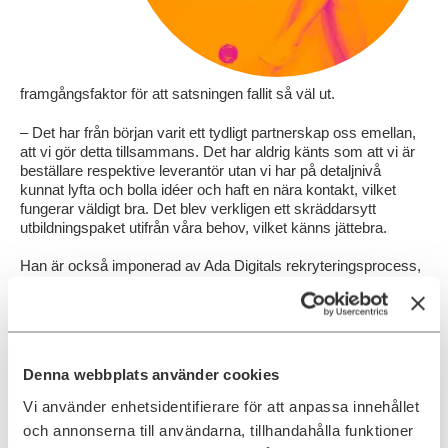
framgångsfaktor för att satsningen fallit så väl ut.
– Det har från början varit ett tydligt partnerskap oss emellan,
att vi gör detta tillsammans. Det har aldrig känts som att vi är
beställare respektive leverantör utan vi har på detaljnivå
kunnat lyfta och bolla idéer och haft en nära kontakt, vilket
fungerar väldigt bra. Det blev verkligen ett skräddarsytt
utbildningspaket utifrån våra behov, vilket känns jättebra.
Han är också imponerad av Ada Digitals rekryteringsprocess,
där screeningverktyget
Tengai
bidragit till något unikt i
processen.
– Självklart är det viktigaste i hela satsningen att hitta rätt
personer och här gjorde Ada Digital ett jättebra jobb. Att fler
Denna webbplats använder cookies
gavs möjlighet att söka var ett jätteplus för oss och de
kandidater som Ada Digital presenterade för oss var verkligen
Vi använder enhetsidentifierare för att anpassa innehållet
relevanta.
och annonserna till användarna, tillhandahålla funktioner