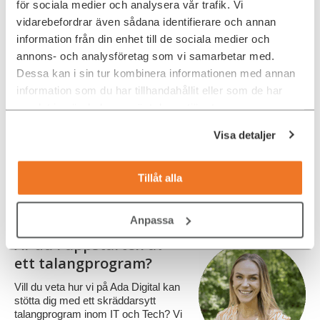
för sociala medier och analysera vår trafik. Vi
”Bra sätt att få in nya IT-talanger till
vidarebefordrar även sådana identifierare och annan
Skandia”
information från din enhet till de sociala medier och
Programmet pågår nu under nio månader och framåt väntar
annons- och analysföretag som vi samarbetar med.
stort fokus på tekniska utbildningsdagar för att ge deltagarna
Dessa kan i sin tur kombinera informationen med annan
fördjupad kunskap. Inte bara inom det egna området och
information som du har tillhandahållit eller som de har
teamet, utan för att få en helhetsbild av hela teknikflödet inom
organisationen.
samlat in när du har använt deras tjänster.
– Vi vill att deltagarna ska ha byggt en bra grund för att vilja
Visa detaljer
vara kvar och bygga sin karriär här på Skandia. Det ger oss
inte bara nya medarbetare utan också ny energi till hela
organisationen. Många internt tycker det är kul att lära ut och
Tillåt alla
samtidigt få teamen nya duktiga kollegor. Talangprogrammet är
ett bra sätt för oss att få in nya krafter till Skandia, säger Jonas
Rydensjö.
Anpassa
Är du i uppstarten av
ett talangprogram?
Vill du veta hur vi på Ada Digital kan
stötta dig med ett skräddarsytt
talangprogram inom IT och Tech? Vi