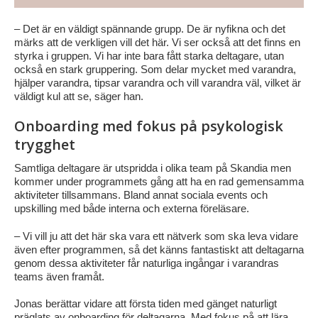
– Det är en väldigt spännande grupp. De är nyfikna och det
märks att de verkligen vill det här. Vi ser också att det finns en
styrka i gruppen. Vi har inte bara fått starka deltagare, utan
också en stark gruppering. Som delar mycket med varandra,
hjälper varandra, tipsar varandra och vill varandra väl, vilket är
väldigt kul att se, säger han.
Onboarding med fokus på psykologisk
trygghet
Samtliga deltagare är utspridda i olika team på Skandia men
kommer under programmets gång att ha en rad gemensamma
aktiviteter tillsammans. Bland annat sociala events och
upskilling med både interna och externa föreläsare.
– Vi vill ju att det här ska vara ett nätverk som ska leva vidare
även efter programmen, så det känns fantastiskt att deltagarna
genom dessa aktiviteter får naturliga ingångar i varandras
teams även framåt.
Jonas berättar vidare att första tiden med gänget naturligt
präglats av onboarding för deltagarna. Med fokus på att lära