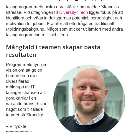
talangprogrammets unika urvalstänk som väckte Skandias
intresse. Vid uttagningen till
Diversity4Tech
ligger fokus på att
identifiera och väga in deltagarnas potential, personlighet och
motivation för jobbet. Framför att efterfråga en traditionell
utbildningsbakgrund. Något som sticker ut jämfört med andra
talangprogram inom IT och Tech.
Mångfald i teamen skapar bästa
resultaten
Programmets tydliga
vision om att ge en
bredare och mer
diversifierad
målgrupp av IT-
talanger chansen att
göra karriär i en
växande bransch var
något som tilltalade
teamet på Skandia:
– Vi tyckte
programmets