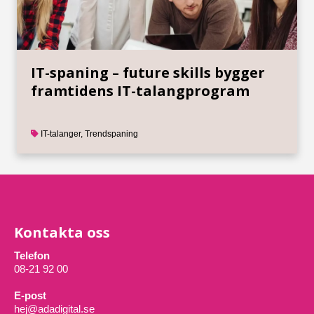
IT-spaning – future skills bygger
framtidens IT-talangprogram
IT-talanger
,
Trendspaning
Kontakta oss
Telefon
08-21 92 00
E-post
hej@adadigital.se