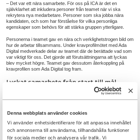
– Det var ett nära samarbete. För oss på ICA är det en
självklarhet att inkludera personer från teamet när vi ska
rekrytera nya medarbetare. Personer som ska jobba nära
kandidaten, och som har förståelse för vilka personliga
egenskaper som behövs för att stärka gruppen ytterligare.
Personerna i teamet gav en nära och verklighetstrogen bild om
hur de arbetar tillsammans. Under kravprofilmötet med Ada
Digital medverkade delar av teamet där de berättade vad som
var viktigt för oss. Det gjorde att förutsättningarna att lyckas
blev mycket högre. Teamet gav dessutom återkoppling på
kravprofilen som Ada Digital tog fram.
Lyckat samarbete från start till mål
Så snart kravprofilen tagits fram satte rekryteringsarbetet i
gång. Annons publicerades, searcharbetet tog fart och inom
kort dök den nya medarbetaren upp.
Denna webbplats använder cookies
– Jag är imponerad över hur snabbt Ada Digital lyckades
presentera flera intressanta kandidater inom en kort tidsperiod
Vi använder enhetsidentifierare för att anpassa innehållet
för en roll som under flera år varit väldigt svårt att landa,
och annonserna till användarna, tillhandahålla funktioner
avslutar Jessica.
för sociala medier och analysera vår trafik. Vi