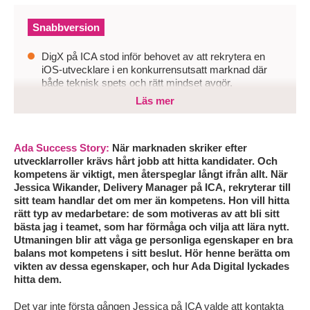
Snabbversion
DigX på ICA stod inför behovet av att rekrytera en
iOS-utvecklare i en konkurrensutsatt marknad där
både teknisk spets och rätt mindset avgör.
Läs mer
Utmaningen handlade om att hitta en utvecklare som
inte bara behärskar iOS, utan också vill bidra
långsiktigt i ett produktteam med högt tempo och
tydliga affärsmål.
Ada Success Story:
När marknaden skriker efter
utvecklarroller krävs hårt jobb att hitta kandidater. Och
Genom tät dialog, tydlig kravbild och agil search
kompetens är viktigt, men återspeglar långt ifrån allt. När
identifierade Ada Digital snabbt relevanta kandidater
Jessica Wikander, Delivery Manager på ICA, rekryterar till
och säkrade en träffsäker rekrytering.
sitt team handlar det om mer än kompetens. Hon vill hitta
rätt typ av medarbetare: de som motiveras av att bli sitt
bästa jag i teamet, som har förmåga och vilja att lära nytt.
Utmaningen blir att våga ge personliga egenskaper en bra
balans mot kompetens i sitt beslut. Hör henne berätta om
vikten av dessa egenskaper, och hur Ada Digital lyckades
hitta dem.
Det var inte första gången Jessica på ICA valde att kontakta