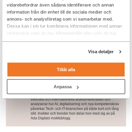
vidarebefordrar även sådana identifierare och annan
Är du i behov att att rekrytera nya medarbetare eller chefer
inom Tech, IT och digital utveckling? Tveka inte att höra av
information från din enhet till de sociala medier och
dig till oss på Ada Digital.
annons- och analysföretag som vi samarbetar med.
Dessa kan i sin tur kombinera informationen med annan
information som du har tillhandahållit eller som de har
KONTAKTA OSS REDAN IDAG!
samlat in när du har använt deras tjänster.
Visa detaljer
Skribent
Charlotte Ulvros
Tillåt alla
Charlotte är marknadschef på Ada Digital och ansvarar
för marknadsföring, varumärke och digitala utveckling.
Med bakgrund inom media och e-handel leder hon ett
Anpassa
specialistteam inom digital marknadsföring, webb,
content och analys. Hon följer utvecklingen på den
svenska och internationella arbetsmarknaden och
analyserar hur AI, digitalisering och nya kompetenskrav
påverkar Tech- och IT-branschen på både kort och lång
sikt. Insikter och trender hon delar hon med sig av på
Ada Digitals insiktsblogg.