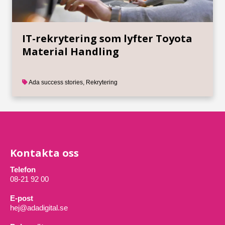
IT-rekrytering som lyfter Toyota
Material Handling
Ada success stories
,
Rekrytering
Kontakta oss
Telefon
08-21 92 00
E-post
hej@adadigital.se