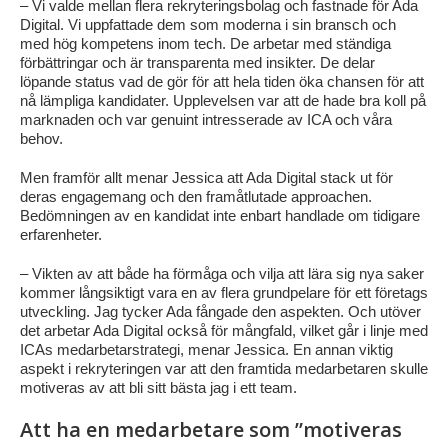
– Vi valde mellan flera rekryteringsbolag och fastnade för Ada
Digital. Vi uppfattade dem som moderna i sin bransch och
med hög kompetens inom tech. De arbetar med ständiga
förbättringar och är transparenta med insikter. De delar
löpande status vad de gör för att hela tiden öka chansen för att
nå lämpliga kandidater. Upplevelsen var att de hade bra koll på
marknaden och var genuint intresserade av ICA och våra
behov.
Men framför allt menar Jessica att Ada Digital stack ut för
deras engagemang och den framåtlutade approachen.
Bedömningen av en kandidat inte enbart handlade om tidigare
erfarenheter.
– Vikten av att både ha förmåga och vilja att lära sig nya saker
kommer långsiktigt vara en av flera grundpelare för ett företags
utveckling. Jag tycker Ada fångade den aspekten. Och utöver
det arbetar Ada Digital också för mångfald, vilket går i linje med
ICAs medarbetarstrategi, menar Jessica. En annan viktig
aspekt i rekryteringen var att den framtida medarbetaren skulle
motiveras av att bli sitt bästa jag i ett team.
Att ha en medarbetare som ”motiveras