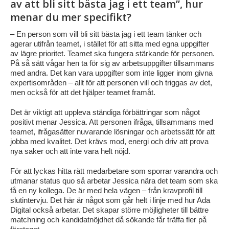
av att bli sitt bästa jag i ett team”, hur
menar du mer specifikt?
– En person som vill bli sitt bästa jag i ett team tänker och
agerar utifrån teamet, i stället för att sitta med egna uppgifter
av lägre prioritet. Teamet ska fungera stärkande för personen.
På så sätt vågar hen ta för sig av arbetsuppgifter tillsammans
med andra. Det kan vara uppgifter som inte ligger inom givna
expertisområden – allt för att personen vill och triggas av det,
men också för att det hjälper teamet framåt.
Det är viktigt att uppleva ständiga förbättringar som något
positivt menar Jessica. Att personen ifråga, tillsammans med
teamet, ifrågasätter nuvarande lösningar och arbetssätt för att
jobba med kvalitet. Det krävs mod, energi och driv att prova
nya saker och att inte vara helt nöjd.
För att lyckas hitta rätt medarbetare som sporrar varandra och
utmanar status quo så arbetar Jessica nära det team som ska
få en ny kollega. De är med hela vägen – från kravprofil till
slutintervju. Det här är något som går helt i linje med hur Ada
Digital också arbetar. Det skapar större möjligheter till bättre
matchning och kandidatnöjdhet då sökande får träffa fler på