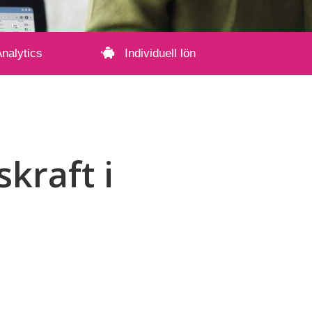
nalytics
Individuell lön
kraft i