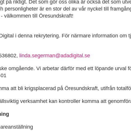
gt på riktigt. Det som gör oss olika är också det som utv
h personligheter är en stor del av vår nyckel till framgång
t - välkommen till Öresundskraft!
gital i denna rekrytering. För närmare information om t
8536802,
linda.segerman@adadigital.se
an ske omgående. Vi arbetar därför med ett löpande urval fö
-01
a att bli krigsplacerad på Öresundskraft, utifrån totalf
lsviktig verksamhet kan kontroller komma att genomföra
ning
dareanställning