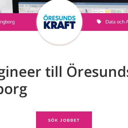
ingborg
Data och A
ineer till Öresunds
borg
SÖK JOBBET