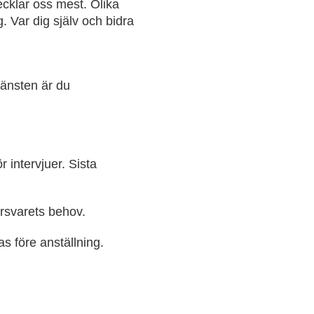
ecklar oss mest. Olika
. Var dig själv och bidra
jänsten är du
r intervjuer. Sista
örsvarets behov.
s före anställning.