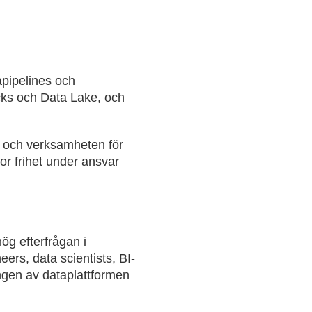
apipelines och
cks och Data Lake, och
kt och verksamheten för
stor frihet under ansvar
ög efterfrågan i
rs, data scientists, BI-
ngen av dataplattformen