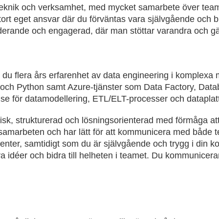
teknik och verksamhet, med mycket samarbete över team
tort eget ansvar där du förväntas vara självgående och
uderande och engagerad, där man stöttar varandra och g
ar du flera års erfarenhet av data engineering i komplexa 
och Python samt Azure-tjänster som Data Factory, Data
se för datamodellering, ETL/ELT-processer och dataplatt
sk, strukturerad och lösningsorienterad med förmåga att 
i samarbeten och har lätt för att kommunicera med både 
enter, samtidigt som du är självgående och trygg i din 
ya idéer och bidra till helheten i teamet. Du kommunicera