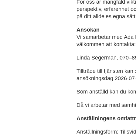
För oss är mångfald vikti
perspektiv, erfarenhet oc
på ditt alldeles egna sät
Ansökan
Vi samarbetar med Ada Di
välkommen att kontakta:
Linda Segerman, 070–
Tillträde till tjänsten k
ansökningsdag 2026-07
Som anställd kan du komm
Då vi arbetar med samhäl
Anställningens omfatt
Anställningsform: Tillsvi