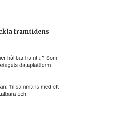
eckla framtidens
mer hållbar framtid? Som
etagets dataplattform i
kan. Tillsammans med ett
skalbara och