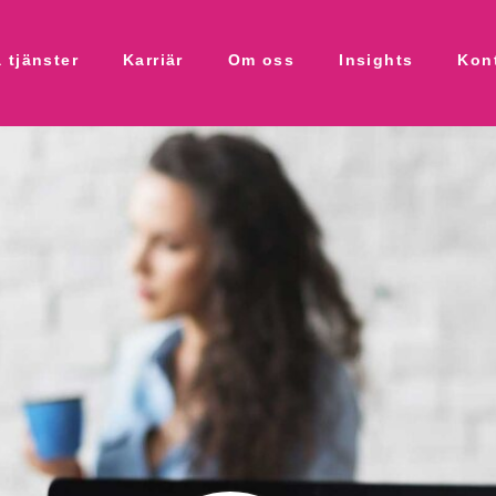
 tjänster
Karriär
Om oss
Insights
Kon