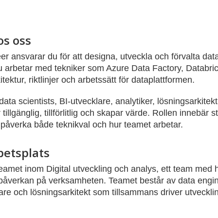
os oss
 ansvarar du för att designa, utveckla och förvalta dat
Du arbetar med tekniker som Azure Data Factory, Databri
tektur, riktlinjer och arbetssätt för dataplattformen.
ata scientists, BI-utvecklare, analytiker, lösningsarkite
r tillgänglig, tillförlitlig och skapar värde. Rollen innebär 
 påverka både teknikval och hur teamet arbetar.
betsplats
teamet inom Digital utveckling och analys, ett team med h
påverkan på verksamheten. Teamet består av data enginee
re och lösningsarkitekt som tillsammans driver utveckli