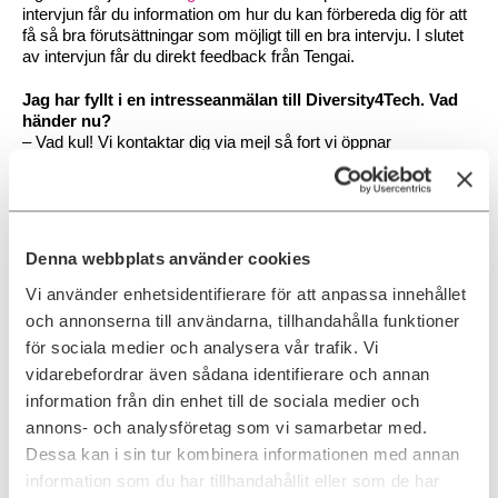
intervjun får du information om hur du kan förbereda dig för att
få så bra förutsättningar som möjligt till en bra intervju. I slutet
av intervjun får du direkt feedback från Tengai.
Jag har fyllt i en intresseanmälan till Diversity4Tech. Vad
händer nu?
– Vad kul! Vi kontaktar dig via mejl så fort vi öppnar
ansökningsperioden.
Om Diversity4Tech i praktiken
Vad kan jag som talang förvänta mig ute på min nya
Denna webbplats använder cookies
arbetsplats?
– Förväntningarna ska vara höga. Du kommer få ett roligt jobb
Vi använder enhetsidentifierare för att anpassa innehållet
som utvecklar dig. En tydlig plan för hur du upskillas under
och annonserna till användarna, tillhandahålla funktioner
programmets gång. På plats hos vår kund kommer du mötas
för sociala medier och analysera vår trafik. Vi
av en mentor och en engagerad chef på plats – för att inte tala
vidarebefordrar även sådana identifierare och annan
om ditt team. Utöver närmaste teamet har du även alla andra
talanger som går Diversity4Tech – som kommer bidra till nya
information från din enhet till de sociala medier och
perspektiv, delade erfarenheter och lärande i vardagen idag –
annons- och analysföretag som vi samarbetar med.
och på sikt.
Dessa kan i sin tur kombinera informationen med annan
information som du har tillhandahållit eller som de har
Vad förväntas av mig?