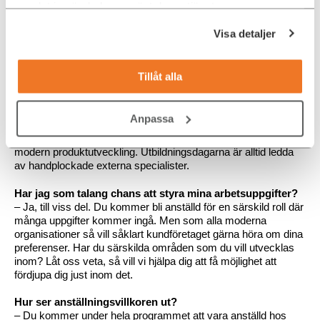
– Du förväntas såklart att delta! Att du vill lära dig, dela med dig
samlat in när du har använt deras tjänster.
av dina lärdomar, tankar och insikter längst programmets
gång.
Visa detaljer
Kan ni berätta mer om utbildningsdagarna som ingår?
– De utbildningsdagar som ingår kommer se olika ut från
Tillåt alla
program till program – men de kommer alltid involvera
skräddarsydda utbildningsblock som är relevanta för rollen du
kommer ha. Utbildningsdagarna kommer spänna över både
Anpassa
teknisk hard-core-kompetens till större penseldrag och
perspektiv kring agila arbetsmetoder, självledarskap och
modern produktutveckling. Utbildningsdagarna är alltid ledda
av handplockade externa specialister.
Har jag som talang chans att styra mina arbetsuppgifter?
– Ja, till viss del. Du kommer bli anställd för en särskild roll där
många uppgifter kommer ingå. Men som alla moderna
organisationer så vill såklart kundföretaget gärna höra om dina
preferenser. Har du särskilda områden som du vill utvecklas
inom? Låt oss veta, så vill vi hjälpa dig att få möjlighet att
fördjupa dig just inom det.
Hur ser anställningsvillkoren ut?
– Du kommer under hela programmet att vara anställd hos