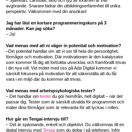
– Självklart. Lärosäte, land och typ av examen är inte
avgörande. Snarare bidrar din utbildningserfarenhet till unika
perspektiv. Välkommen med din ansökan!
Jag har läst en kortare programmeringskurs på 3
månader. Kan jag söka?
– Ja!
Vad menas med att ni väger in potential och motivation?
–Din potential handlar om att vi ser till hela din personlighet,
förmågor och motivation. Där motivationen är den katalysator
som kommer få dig att fortsätta utvecklas och framförallt trivas
i din nya roll. Vid mötet med oss på Ada Digital kommer vi
särskilt fokusera på motivation för att säkerställa att du får
vara i en miljö där du kommer att trivas.
Vad menas med arbetspsykologiska tester?
– Det handlar om
tester
du gör hemifrån, helt digitalt – när det
passar dig. Tester som är särskilt utvalda för programmet och
mäter dina förmågor som är relevanta för att lyckas i rollen.
Hur går en Tengai-intervju till?
– Det är spännande, enkelt och objektivt. Du välkomnas till en
digital intervju med
Tengai
som du deltar i på telefonen. Inför