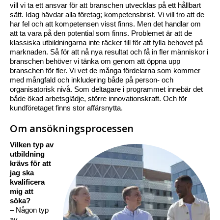
vill vi ta ett ansvar för att branschen utvecklas på ett hållbart
sätt. Idag hävdar alla företag; kompetensbrist. Vi vill tro att de
har fel och att kompetensen visst finns. Men det handlar om
att ta vara på den potential som finns. Problemet är att de
klassiska utbildningarna inte räcker till för att fylla behovet på
marknaden. Så för att nå nya resultat och få in fler människor i
branschen behöver vi tänka om genom att öppna upp
branschen för fler. Vi vet de många fördelarna som kommer
med mångfald och inkludering både på person- och
organisatorisk nivå. Som deltagare i programmet innebär det
både ökad arbetsglädje, större innovationskraft. Och för
kundföretaget finns stor affärsnytta.
Om ansökningsprocessen
Vilken typ av
utbildning
krävs för att
jag ska
kvalificera
mig att
söka?
– Någon typ
av