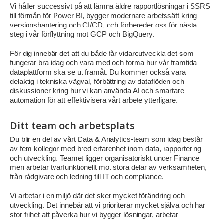
Vi håller successivt på att lämna äldre rapportlösningar i SSRS
till förmån för Power BI, bygger modernare arbetssätt kring
versionshantering och CI/CD, och förbereder oss för nästa
steg i vår förflyttning mot GCP och BigQuery.
För dig innebär det att du både får vidareutveckla det som
fungerar bra idag och vara med och forma hur vår framtida
dataplattform ska se ut framåt. Du kommer också vara
delaktig i tekniska vägval, förbättring av dataflöden och
diskussioner kring hur vi kan använda AI och smartare
automation för att effektivisera vårt arbete ytterligare.
Ditt team och arbetsplats
Du blir en del av vårt Data & Analytics-team som idag består
av fem kollegor med bred erfarenhet inom data, rapportering
och utveckling. Teamet ligger organisatoriskt under Finance
men arbetar tvärfunktionellt mot stora delar av verksamheten,
från rådgivare och ledning till IT och compliance.
Vi arbetar i en miljö där det sker mycket förändring och
utveckling. Det innebär att vi prioriterar mycket själva och har
stor frihet att påverka hur vi bygger lösningar, arbetar