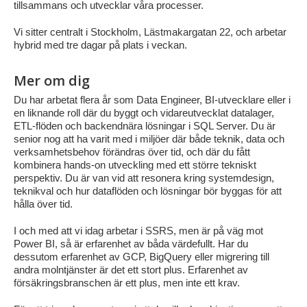
tillsammans och utvecklar våra processer.
Vi sitter centralt i Stockholm, Lästmakargatan 22, och arbetar
hybrid med tre dagar på plats i veckan.
Mer om dig
Du har arbetat flera år som Data Engineer, BI-utvecklare eller i
en liknande roll där du byggt och vidareutvecklat datalager,
ETL-flöden och backendnära lösningar i SQL Server. Du är
senior nog att ha varit med i miljöer där både teknik, data och
verksamhetsbehov förändras över tid, och där du fått
kombinera hands-on utveckling med ett större tekniskt
perspektiv. Du är van vid att resonera kring systemdesign,
teknikval och hur dataflöden och lösningar bör byggas för att
hålla över tid.
I och med att vi idag arbetar i SSRS, men är på väg mot
Power BI, så är erfarenhet av båda värdefullt. Har du
dessutom erfarenhet av GCP, BigQuery eller migrering till
andra molntjänster är det ett stort plus. Erfarenhet av
försäkringsbranschen är ett plus, men inte ett krav.