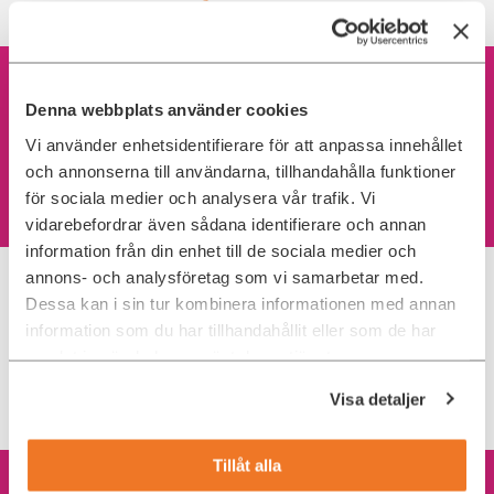
Denna webbplats använder cookies
Max Matthiessen
Stockholm
Vi använder enhetsidentifierare för att anpassa innehållet
och annonserna till användarna, tillhandahålla funktioner
för sociala medier och analysera vår trafik. Vi
Data och Analytics
Individuell lön
vidarebefordrar även sådana identifierare och annan
information från din enhet till de sociala medier och
annons- och analysföretag som vi samarbetar med.
I den här rekryteringen har vi valt att samarbeta med Ada Digital som
strävar efter en transparent, inkluderande och snabbrörlig konsult- och
Dessa kan i sin tur kombinera informationen med annan
rekryteringsupplevelse. Vi vill veta mer om dig och din potential! Du söker
information som du har tillhandahållit eller som de har
tjänsten enkelt och behöver inte bifoga några dokument. Det räcker med en
motivering till varför du söker tjänsten och om du saknar CV kan du bifoga
samlat in när du har använt deras tjänster.
din LinkedIn-profil. Följ sedan din ansökan live via vår hemsida. Urvalet
sker löpande och tjänsten kan bli tillsatt före sista ansökningsdatum. Är du
Visa detaljer
nyfiken och vill veta mer innan du söker? Hör av dig till ansvarig
rekryterare. Vi ser fram emot att få kontakt med dig!
Tillåt alla