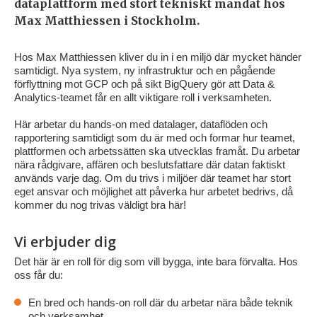
dataplattform med stort tekniskt mandat hos
Max Matthiessen i Stockholm.
Hos Max Matthiessen kliver du in i en miljö där mycket händer
samtidigt. Nya system, ny infrastruktur och en pågående
förflyttning mot GCP och på sikt BigQuery gör att Data &
Analytics-teamet får en allt viktigare roll i verksamheten.
Här arbetar du hands-on med datalager, dataflöden och
rapportering samtidigt som du är med och formar hur teamet,
plattformen och arbetssätten ska utvecklas framåt. Du arbetar
nära rådgivare, affären och beslutsfattare där datan faktiskt
används varje dag. Om du trivs i miljöer där teamet har stort
eget ansvar och möjlighet att påverka hur arbetet bedrivs, då
kommer du nog trivas väldigt bra här!
Vi erbjuder dig
Det här är en roll för dig som vill bygga, inte bara förvalta. Hos
oss får du:
En bred och hands-on roll där du arbetar nära både teknik
och verksamhet