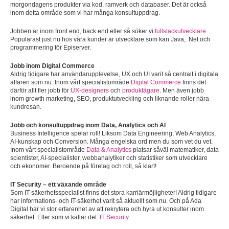
morgondagens produkter via kod, ramverk och databaser. Det är också
inom detta område som vi har många konsultuppdrag.
Jobben är inom front end, back end eller så söker vi
fullstackutvecklare
.
Populärast just nu hos våra kunder är utvecklare som kan Java, .Net och
programmering för Episerver.
Jobb inom Digital Commerce
Aldrig tidigare har användarupplevelse, UX och UI varit så centralt i digitala
affären som nu. Inom vårt specialistområde
Digital Commerce
finns det
därför allt fler jobb för
UX-designers
och
produktägare
. Men även jobb
inom growth marketing, SEO, produktutveckling och liknande roller nära
kundresan.
Jobb och konsultuppdrag inom Data, Analytics och AI
Business Intelligence spelar roll! Liksom Data Engineering, Web Analytics,
AI-kunskap och Conversion. Många engelska ord men du som vet du vet.
Inom vårt specialistområde
Data & Analytics
platsar såväl matematiker, data
scientister, AI-specialister, webbanalytiker och statistiker som utvecklare
och ekonomer. Beroende på företag och roll, så klart!
IT Security – ett växande område
Som IT-säkerhetsspecialist finns det stora karriärmöjligheter! Aldrig tidigare
har informations- och IT-säkerhet varit så aktuellt som nu. Och på Ada
Digital har vi stor erfarenhet av att rekrytera och hyra ut konsulter inom
säkerhet. Eller som vi kallar det:
IT Security
.