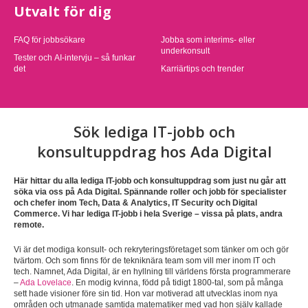
Utvalt för dig
FAQ för jobbsökare
Jobba som interims- eller
underkonsult
Tester och AI-intervju – så funkar
det
Karriärtips och trender
Sök lediga IT-jobb och
konsultuppdrag hos Ada Digital
Här hittar du alla lediga IT-jobb och konsultuppdrag som just nu går att
söka via oss på Ada Digital. Spännande roller och jobb för specialister
och chefer inom Tech, Data & Analytics, IT Security och Digital
Commerce. Vi har lediga IT-jobb i hela Sverige – vissa på plats, andra
remote.
Vi är det modiga konsult- och rekryteringsföretaget som tänker om och gör
tvärtom. Och som finns för de tekniknära team som vill mer inom IT och
tech. Namnet, Ada Digital, är en hyllning till världens första programmerare
–
Ada Lovelace
. En modig kvinna, född på tidigt 1800-tal, som på många
sett hade visioner före sin tid. Hon var motiverad att utvecklas inom nya
områden och utmanade samtida matematiker med vad hon själv kallade