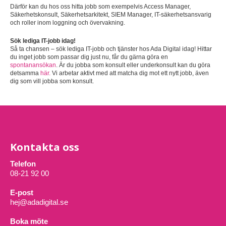
Därför kan du hos oss hitta jobb som exempelvis Access Manager,
Säkerhetskonsult, Säkerhetsarkitekt, SIEM Manager, IT-säkerhetsansvarig
och roller inom loggning och övervakning.
Sök lediga IT-jobb idag!
Så ta chansen – sök lediga IT-jobb och tjänster hos Ada Digital idag! Hittar
du inget jobb som passar dig just nu, får du gärna göra en
spontanansökan
. Är du jobba som konsult eller underkonsult kan du göra
detsamma
här.
Vi arbetar aktivt med att matcha dig mot ett nytt jobb, även
dig som vill jobba som konsult.
Kontakta oss
Telefon
08-21 92 00
E-post
hej@adadigital.se
Boka möte