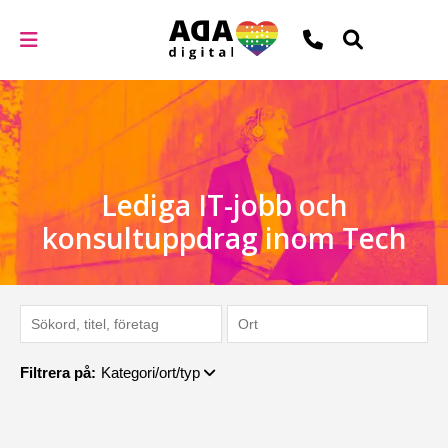
Lediga IT-jobb och
konsultuppdrag inom Tech
Filtrera på:
Kategori/ort/typ