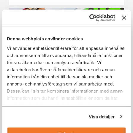
Denna webbplats använder cookies
Vi använder enhetsidentifierare för att anpassa innehållet
och annonserna till användarna, tillhandahålla funktioner
för sociala medier och analysera vår trafik. Vi
vidarebefordrar även sådana identifierare och annan
IT-säkerhetsansvarig till Green Cargo
information från din enhet till de sociala medier och
Stockholm
annons- och analysföretag som vi samarbetar med.
Dessa kan i sin tur kombinera informationen med annan
Stockholm
IT Security
information som du har tillhandahållit eller som de har
samlat in när du har använt deras tjänster.
Visa detaljer