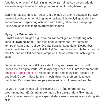
”poetisk vetenskap”. Vilket i sin tur ledde fram till att Ada utvecklade den
första dataalgoritmen och lade grunden för vår tids digitalisering.
Och vi tror att det finns fler ”Ador” där ute med en enorm potential! För även
om Ada Lovelace var en duktig matematiker, så är det tydligt att det även
var motivation, begåvning och mod som bidrog till hennes framgångar.
Skills som är kritiska idag på arbetsmarknaden.
Ny syn på IT-kompetens
Kanske känner du igen dig i Ada? Vi tror nämligen att rekrytering och
konsultuthyrning inom IT och tech behöver utmanas. Det tjatas om
kompetensbrist, men det behövs inte bara fler kandidater. Det behövs
också nya idéer och nya sätt att tänka! Det handlar om att inte bara matcha
mot CV utan att alltid bedöma kompetens utifrån erfarenhet och viljan at
växa.
Därför är vi också det självklara valet för dig som söker jobb och vill
utvecklas i en digital värld. Vår rekrytering i tech- och IT-branschen handlar
om
digital transformation
. Och bjuder in dig som är nyfiken, flexibel och
begåvad. Du som lätt sätter dig in i och löser nya problem. Idag och i
framtiden. Och vi ser likadant på våra interim- och konsultverksamhet.
Att vara en Ada rymmer så mycket mer än en lång erfarenhet av
programmering. Här är människor med olika bakgrunder välkomna att
lyckas som ledare och digitala specialister i tekniknära team som aldrig står
stilla.