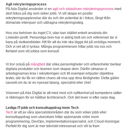
Agil rekryteringsprocess
På Ada Digital använder vi en
agil och datadriven rekryteringsprocess
med
stort fokus på dig som söker jobb. Vi vill skapa en positiv
rekryteringsupplevelse där du och din potential är i fokus, långt ifrån
dömande intervjuer och utdragna rekryteringssteg.
Hos oss behöver du inget CV, utan kan istället enkelt använda din
Linkedin-profil. Personliga brev har vi aldrig bett om och referenser tar vi
bara på slutkandidater. Allt för att du inte ska lägga tid på onödiga moment.
Och vi vet att vi lyckas. Många programmerare hittar jobb via oss och
flertalet som vill jobba som konsult.
Vi tror också på
mångfald
där olika personligheter och erfarenheter berikar
digitala produkter och teamen som skapar dem. Därför utmanar vi
arbetsgivarnas krav i rekryteringen och till exempel erbjuder objektiva
tester, där du får en rättvis chans att visa upp dina färdigheter. Detta gäller
oavsett om du är en nyexad talang, specialist eller chef.
Visionen på Ada Digital är att med mod och nyfikenhet på kompetens sätter
vi riktningen för en hållbar techbransch. Och det lever vi efter varje dag.
Lediga IT-jobb och konsultuppdrag inom Tech
Tech
är ett av våra specialistområden där du som söker jobb eller
konsultuppdrag som utvecklare hittar spännande roller inom
programmering, DevOps, implementationsspecialist, och Cloud-lösningar.
Perfekt för dig som är mer tekniskt intresserad och vill ta fram