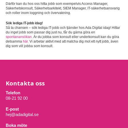
Därför kan du hos oss hitta jobb som exempelvis Access Manager,
Säkerhetskonsult, Säkerhetsarkitekt, SIEM Manager, IT-säkerhetsansvarig
och roller inom loggning och övervakning.
Sök lediga IT-jobb idag!
Så ta chansen – sök lediga IT-jobb och tjänster hos Ada Digital idag! Hittar
du inget jobb som passar dig just nu, får du gärna göra en
spontanansökan
. Är du jobba som konsult eller underkonsult kan du göra
detsamma
här.
Vi arbetar aktivt med att matcha dig mot ett nytt jobb, även
dig som vill jobba som konsult.
Kontakta oss
Telefon
08-21 92 00
E-post
hej@adadigital.se
Boka möte