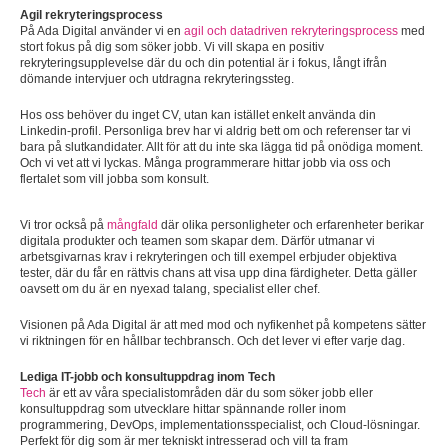
Agil rekryteringsprocess
På Ada Digital använder vi en
agil och datadriven rekryteringsprocess
med
stort fokus på dig som söker jobb. Vi vill skapa en positiv
rekryteringsupplevelse där du och din potential är i fokus, långt ifrån
dömande intervjuer och utdragna rekryteringssteg.
Hos oss behöver du inget CV, utan kan istället enkelt använda din
Linkedin-profil. Personliga brev har vi aldrig bett om och referenser tar vi
bara på slutkandidater. Allt för att du inte ska lägga tid på onödiga moment.
Och vi vet att vi lyckas. Många programmerare hittar jobb via oss och
flertalet som vill jobba som konsult.
Vi tror också på
mångfald
där olika personligheter och erfarenheter berikar
digitala produkter och teamen som skapar dem. Därför utmanar vi
arbetsgivarnas krav i rekryteringen och till exempel erbjuder objektiva
tester, där du får en rättvis chans att visa upp dina färdigheter. Detta gäller
oavsett om du är en nyexad talang, specialist eller chef.
Visionen på Ada Digital är att med mod och nyfikenhet på kompetens sätter
vi riktningen för en hållbar techbransch. Och det lever vi efter varje dag.
Lediga IT-jobb och konsultuppdrag inom Tech
Tech
är ett av våra specialistområden där du som söker jobb eller
konsultuppdrag som utvecklare hittar spännande roller inom
programmering, DevOps, implementationsspecialist, och Cloud-lösningar.
Perfekt för dig som är mer tekniskt intresserad och vill ta fram