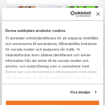
Denna webbplats använder cookies
Vi använder enhetsidentifierare för att anpassa innehållet
och annonserna till användarna, tillhandahålla funktioner
för sociala medier och analysera vår trafik. Vi
vidarebefordrar även sådana identifierare och annan
IT-säkerhetsansvarig till Green Cargo
information från din enhet till de sociala medier och
Stockholm
annons- och analysföretag som vi samarbetar med.
Dessa kan i sin tur kombinera informationen med annan
Stockholm
IT Security
information som du har tillhandahållit eller som de har
samlat in när du har använt deras tjänster.
Visa detaljer