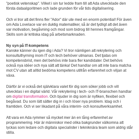
”poetisk vetenskap”. Vilket i sin tur ledde fram till att Ada utvecklade den
första dataalgoritmen och lade grunden för vår tids digitalisering.
Och vi tror att det finns fler ”Ador” där ute med en enorm potential! För även
om Ada Lovelace var en duktig matematiker, så är det tydligt att det även
var motivation, begåvning och mod som bidrog till hennes framgångar.
Skills som är kritiska idag på arbetsmarknaden.
Ny syn på IT-kompetens
Kanske känner du igen dig i Ada? Vi tror nämligen att rekrytering och
konsultuthyrning inom IT och tech behöver utmanas. Det tjatas om
kompetensbrist, men det behövs inte bara fler kandidater. Det behövs
också nya idéer och nya sätt att tänka! Det handlar om att inte bara matcha
mot CV utan att alltid bedöma kompetens utifrån erfarenhet och viljan at
växa.
Därför är vi också det självklara valet för dig som söker jobb och vill
utvecklas i en digital värld. Vår rekrytering i tech- och IT-branschen handlar
om
digital transformation
. Och bjuder in dig som är nyfiken, flexibel och
begåvad. Du som lätt sätter dig in i och löser nya problem. Idag och i
framtiden. Och vi ser likadant på våra interim- och konsultverksamhet.
Att vara en Ada rymmer så mycket mer än en lång erfarenhet av
programmering. Här är människor med olika bakgrunder välkomna att
lyckas som ledare och digitala specialister i tekniknära team som aldrig står
stilla.