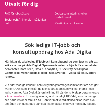
Utvalt för dig
FAQ för jobbsökare
Jobba som interims- eller
underkonsult
Tester och AI-intervju – så funkar
det
Karriärtips och trender
Sök lediga IT-jobb och
konsultuppdrag hos Ada Digital
Här hittar du alla lediga IT-jobb och konsultuppdrag som just nu går att
söka via oss på Ada Digital. Spännande roller och jobb för specialister
och chefer inom Tech, Data & Analytics, IT Security och Digital
Commerce. Vi har lediga IT-jobb i hela Sverige – vissa på plats, andra
remote.
Vi är det modiga konsult- och rekryteringsföretaget som tänker om och gör
tvärtom. Och som finns för de tekniknära team som vill mer inom IT och
tech. Namnet, Ada Digital, är en hyllning till världens första programmerare
–
Ada Lovelace
. En modig kvinna, född på tidigt 1800-tal, som på många
sett hade visioner före sin tid. Hon var motiverad att utvecklas inom nya
områden och utmanade samtida matematiker med vad hon själv kallade