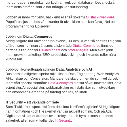
morgondagens produkter via kod, ramverk och databaser. Det är också
inom detta område som vi har många konsultuppdrag.
Jobben är inom front end, back end eller så söker vi
fullstackutvecklare
.
Populärast just nu hos våra kunder är utvecklare som kan Java, .Net och
programmering för Episerver.
Jobb inom Digital Commerce
Aldrig tidigare har användarupplevelse, UX och UI varit så centralt i digitala
affären som nu. Inom vårt specialistområde
Digital Commerce
finns det
därför allt fler jobb för
UX-designers
och
produktägare
. Men även jobb
inom growth marketing, SEO, produktutveckling och liknande roller nära
kundresan.
Jobb och konsultuppdrag inom Data, Analytics och AI
Business Intelligence spelar roll! Liksom Data Engineering, Web Analytics,
AI-kunskap och Conversion. Många engelska ord men du som vet du vet.
Inom vårt specialistområde
Data & Analytics
platsar såväl matematiker, data
scientister, AI-specialister, webbanalytiker och statistiker som utvecklare
och ekonomer. Beroende på företag och roll, så klart!
IT Security – ett växande område
Som IT-säkerhetsspecialist finns det stora karriärmöjligheter! Aldrig tidigare
har informations- och IT-säkerhet varit så aktuellt som nu. Och på Ada
Digital har vi stor erfarenhet av att rekrytera och hyra ut konsulter inom
säkerhet. Eller som vi kallar det:
IT Security
.