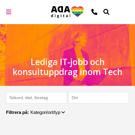
Lediga IT-jobb och
konsultuppdrag inom Tech
Filtrera på:
Kategori/ort/typ