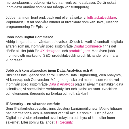
morgondagens produkter via kod, ramverk och databaser. Det är också
inom detta område som vi har många konsultuppdrag.
Jobben är inom front end, back end eller så söker vi
fullstackutvecklare
.
Populärast just nu hos våra kunder är utvecklare som kan Java, .Net och
programmering för Episerver.
Jobb inom Digital Commerce
Aldrig tidigare har användarupplevelse, UX och UI varit så centralt i digitala
affären som nu. Inom vårt specialistområde
Digital Commerce
finns det
därför allt fler jobb för
UX-designers
och
produktägare
. Men även jobb
inom growth marketing, SEO, produktutveckling och liknande roller nära
kundresan.
Jobb och konsultuppdrag inom Data, Analytics och AI
Business Intelligence spelar roll! Liksom Data Engineering, Web Analytics,
AI-kunskap och Conversion. Många engelska ord men du som vet du vet.
Inom vårt specialistområde
Data & Analytics
platsar såväl matematiker, data
scientister, AI-specialister, webbanalytiker och statistiker som utvecklare
och ekonomer. Beroende på företag och roll, så klart!
IT Security – ett växande område
Som IT-säkerhetsspecialist finns det stora karriärmöjligheter! Aldrig tidigare
har informations- och IT-säkerhet varit så aktuellt som nu. Och på Ada
Digital har vi stor erfarenhet av att rekrytera och hyra ut konsulter inom
säkerhet. Eller som vi kallar det:
IT Security
.