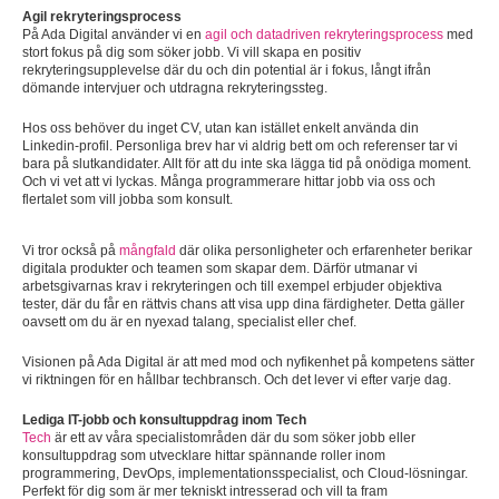
Agil rekryteringsprocess
På Ada Digital använder vi en
agil och datadriven rekryteringsprocess
med
stort fokus på dig som söker jobb. Vi vill skapa en positiv
rekryteringsupplevelse där du och din potential är i fokus, långt ifrån
dömande intervjuer och utdragna rekryteringssteg.
Hos oss behöver du inget CV, utan kan istället enkelt använda din
Linkedin-profil. Personliga brev har vi aldrig bett om och referenser tar vi
bara på slutkandidater. Allt för att du inte ska lägga tid på onödiga moment.
Och vi vet att vi lyckas. Många programmerare hittar jobb via oss och
flertalet som vill jobba som konsult.
Vi tror också på
mångfald
där olika personligheter och erfarenheter berikar
digitala produkter och teamen som skapar dem. Därför utmanar vi
arbetsgivarnas krav i rekryteringen och till exempel erbjuder objektiva
tester, där du får en rättvis chans att visa upp dina färdigheter. Detta gäller
oavsett om du är en nyexad talang, specialist eller chef.
Visionen på Ada Digital är att med mod och nyfikenhet på kompetens sätter
vi riktningen för en hållbar techbransch. Och det lever vi efter varje dag.
Lediga IT-jobb och konsultuppdrag inom Tech
Tech
är ett av våra specialistområden där du som söker jobb eller
konsultuppdrag som utvecklare hittar spännande roller inom
programmering, DevOps, implementationsspecialist, och Cloud-lösningar.
Perfekt för dig som är mer tekniskt intresserad och vill ta fram