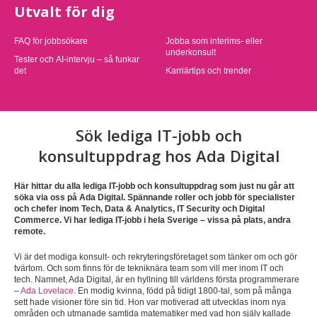
Utvalt för dig
FAQ för jobbsökare
Jobba som interims- eller
underkonsult
Tester och AI-intervju – så funkar
det
Karriärtips och trender
Sök lediga IT-jobb och
konsultuppdrag hos Ada Digital
Här hittar du alla lediga IT-jobb och konsultuppdrag som just nu går att
söka via oss på Ada Digital. Spännande roller och jobb för specialister
och chefer inom Tech, Data & Analytics, IT Security och Digital
Commerce. Vi har lediga IT-jobb i hela Sverige – vissa på plats, andra
remote.
Vi är det modiga konsult- och rekryteringsföretaget som tänker om och gör
tvärtom. Och som finns för de tekniknära team som vill mer inom IT och
tech. Namnet, Ada Digital, är en hyllning till världens första programmerare
–
Ada Lovelace
. En modig kvinna, född på tidigt 1800-tal, som på många
sett hade visioner före sin tid. Hon var motiverad att utvecklas inom nya
områden och utmanade samtida matematiker med vad hon själv kallade