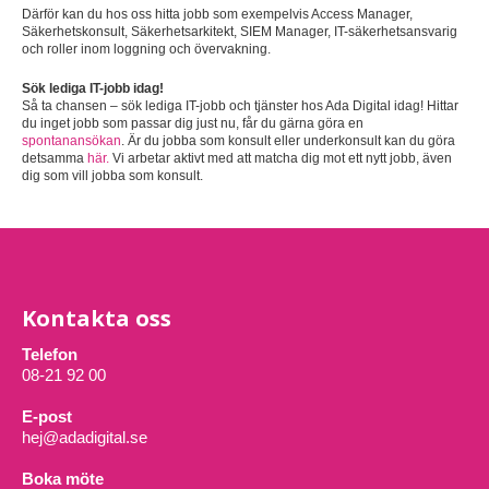
Därför kan du hos oss hitta jobb som exempelvis Access Manager,
Säkerhetskonsult, Säkerhetsarkitekt, SIEM Manager, IT-säkerhetsansvarig
och roller inom loggning och övervakning.
Sök lediga IT-jobb idag!
Så ta chansen – sök lediga IT-jobb och tjänster hos Ada Digital idag! Hittar
du inget jobb som passar dig just nu, får du gärna göra en
spontanansökan
. Är du jobba som konsult eller underkonsult kan du göra
detsamma
här.
Vi arbetar aktivt med att matcha dig mot ett nytt jobb, även
dig som vill jobba som konsult.
Kontakta oss
Telefon
08-21 92 00
E-post
hej@adadigital.se
Boka möte