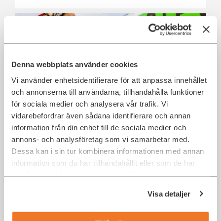
Denna webbplats använder cookies
Vi använder enhetsidentifierare för att anpassa innehållet
och annonserna till användarna, tillhandahålla funktioner
för sociala medier och analysera vår trafik. Vi
vidarebefordrar även sådana identifierare och annan
IT-säkerhetsansvarig till Green Cargo
information från din enhet till de sociala medier och
Stockholm
annons- och analysföretag som vi samarbetar med.
Dessa kan i sin tur kombinera informationen med annan
Stockholm
IT Security
information som du har tillhandahållit eller som de har
samlat in när du har använt deras tjänster.
Visa detaljer