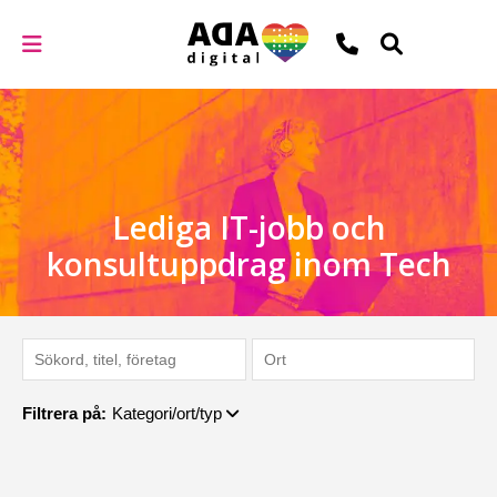
Lediga IT-jobb och
konsultuppdrag inom Tech
Filtrera på:
Kategori/ort/typ