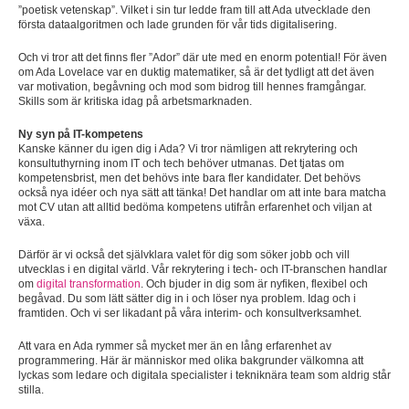
”poetisk vetenskap”. Vilket i sin tur ledde fram till att Ada utvecklade den
första dataalgoritmen och lade grunden för vår tids digitalisering.
Och vi tror att det finns fler ”Ador” där ute med en enorm potential! För även
om Ada Lovelace var en duktig matematiker, så är det tydligt att det även
var motivation, begåvning och mod som bidrog till hennes framgångar.
Skills som är kritiska idag på arbetsmarknaden.
Ny syn på IT-kompetens
Kanske känner du igen dig i Ada? Vi tror nämligen att rekrytering och
konsultuthyrning inom IT och tech behöver utmanas. Det tjatas om
kompetensbrist, men det behövs inte bara fler kandidater. Det behövs
också nya idéer och nya sätt att tänka! Det handlar om att inte bara matcha
mot CV utan att alltid bedöma kompetens utifrån erfarenhet och viljan at
växa.
Därför är vi också det självklara valet för dig som söker jobb och vill
utvecklas i en digital värld. Vår rekrytering i tech- och IT-branschen handlar
om
digital transformation
. Och bjuder in dig som är nyfiken, flexibel och
begåvad. Du som lätt sätter dig in i och löser nya problem. Idag och i
framtiden. Och vi ser likadant på våra interim- och konsultverksamhet.
Att vara en Ada rymmer så mycket mer än en lång erfarenhet av
programmering. Här är människor med olika bakgrunder välkomna att
lyckas som ledare och digitala specialister i tekniknära team som aldrig står
stilla.