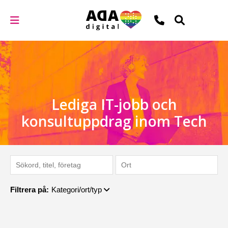
Lediga IT-jobb och
konsultuppdrag inom Tech
Filtrera på:
Kategori/ort/typ