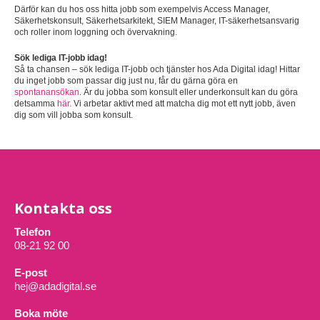
Därför kan du hos oss hitta jobb som exempelvis Access Manager,
Säkerhetskonsult, Säkerhetsarkitekt, SIEM Manager, IT-säkerhetsansvarig
och roller inom loggning och övervakning.
Sök lediga IT-jobb idag!
Så ta chansen – sök lediga IT-jobb och tjänster hos Ada Digital idag! Hittar
du inget jobb som passar dig just nu, får du gärna göra en
spontanansökan
. Är du jobba som konsult eller underkonsult kan du göra
detsamma
här.
Vi arbetar aktivt med att matcha dig mot ett nytt jobb, även
dig som vill jobba som konsult.
Kontakta oss
Telefon
08-21 92 00
E-post
hej@adadigital.se
Boka möte