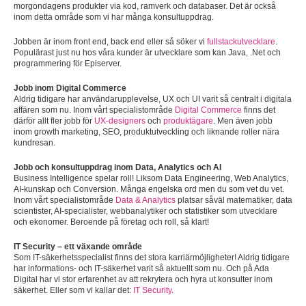
morgondagens produkter via kod, ramverk och databaser. Det är också
inom detta område som vi har många konsultuppdrag.
Jobben är inom front end, back end eller så söker vi
fullstackutvecklare
.
Populärast just nu hos våra kunder är utvecklare som kan Java, .Net och
programmering för Episerver.
Jobb inom Digital Commerce
Aldrig tidigare har användarupplevelse, UX och UI varit så centralt i digitala
affären som nu. Inom vårt specialistområde
Digital Commerce
finns det
därför allt fler jobb för
UX-designers
och
produktägare
. Men även jobb
inom growth marketing, SEO, produktutveckling och liknande roller nära
kundresan.
Jobb och konsultuppdrag inom Data, Analytics och AI
Business Intelligence spelar roll! Liksom Data Engineering, Web Analytics,
AI-kunskap och Conversion. Många engelska ord men du som vet du vet.
Inom vårt specialistområde
Data & Analytics
platsar såväl matematiker, data
scientister, AI-specialister, webbanalytiker och statistiker som utvecklare
och ekonomer. Beroende på företag och roll, så klart!
IT Security – ett växande område
Som IT-säkerhetsspecialist finns det stora karriärmöjligheter! Aldrig tidigare
har informations- och IT-säkerhet varit så aktuellt som nu. Och på Ada
Digital har vi stor erfarenhet av att rekrytera och hyra ut konsulter inom
säkerhet. Eller som vi kallar det:
IT Security
.