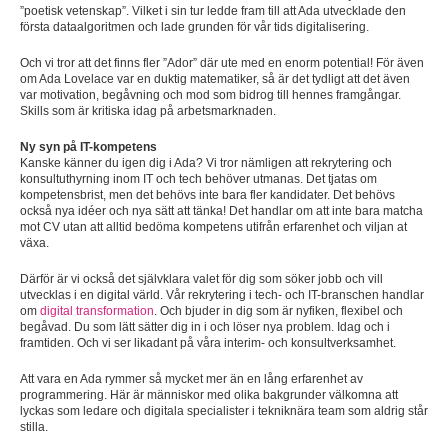
”poetisk vetenskap”. Vilket i sin tur ledde fram till att Ada utvecklade den
första dataalgoritmen och lade grunden för vår tids digitalisering.
Och vi tror att det finns fler ”Ador” där ute med en enorm potential! För även
om Ada Lovelace var en duktig matematiker, så är det tydligt att det även
var motivation, begåvning och mod som bidrog till hennes framgångar.
Skills som är kritiska idag på arbetsmarknaden.
Ny syn på IT-kompetens
Kanske känner du igen dig i Ada? Vi tror nämligen att rekrytering och
konsultuthyrning inom IT och tech behöver utmanas. Det tjatas om
kompetensbrist, men det behövs inte bara fler kandidater. Det behövs
också nya idéer och nya sätt att tänka! Det handlar om att inte bara matcha
mot CV utan att alltid bedöma kompetens utifrån erfarenhet och viljan at
växa.
Därför är vi också det självklara valet för dig som söker jobb och vill
utvecklas i en digital värld. Vår rekrytering i tech- och IT-branschen handlar
om
digital transformation
. Och bjuder in dig som är nyfiken, flexibel och
begåvad. Du som lätt sätter dig in i och löser nya problem. Idag och i
framtiden. Och vi ser likadant på våra interim- och konsultverksamhet.
Att vara en Ada rymmer så mycket mer än en lång erfarenhet av
programmering. Här är människor med olika bakgrunder välkomna att
lyckas som ledare och digitala specialister i tekniknära team som aldrig står
stilla.