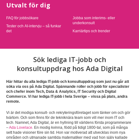
Utvalt för dig
FAQ för jobbsökare
Jobba som interims- eller
underkonsult
Tester och AI-intervju – så funkar
det
Karriärtips och trender
Sök lediga IT-jobb och
konsultuppdrag hos Ada Digital
Här hittar du alla lediga IT-jobb och konsultuppdrag som just nu går att
söka via oss på Ada Digital. Spännande roller och jobb för specialister
och chefer inom Tech, Data & Analytics, IT Security och Digital
Commerce. Vi har lediga IT-jobb i hela Sverige – vissa på plats, andra
remote.
Vi är det modiga konsult- och rekryteringsföretaget som tänker om och gör
tvärtom. Och som finns för de tekniknära team som vill mer inom IT och
tech. Namnet, Ada Digital, är en hyllning till världens första programmerare
–
Ada Lovelace
. En modig kvinna, född på tidigt 1800-tal, som på många
sett hade visioner före sin tid. Hon var motiverad att utvecklas inom nya
områden och utmanade samtida matematiker med vad hon själv kallade