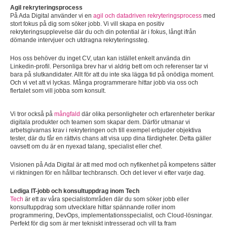
Agil rekryteringsprocess
På Ada Digital använder vi en
agil och datadriven rekryteringsprocess
med
stort fokus på dig som söker jobb. Vi vill skapa en positiv
rekryteringsupplevelse där du och din potential är i fokus, långt ifrån
dömande intervjuer och utdragna rekryteringssteg.
Hos oss behöver du inget CV, utan kan istället enkelt använda din
Linkedin-profil. Personliga brev har vi aldrig bett om och referenser tar vi
bara på slutkandidater. Allt för att du inte ska lägga tid på onödiga moment.
Och vi vet att vi lyckas. Många programmerare hittar jobb via oss och
flertalet som vill jobba som konsult.
Vi tror också på
mångfald
där olika personligheter och erfarenheter berikar
digitala produkter och teamen som skapar dem. Därför utmanar vi
arbetsgivarnas krav i rekryteringen och till exempel erbjuder objektiva
tester, där du får en rättvis chans att visa upp dina färdigheter. Detta gäller
oavsett om du är en nyexad talang, specialist eller chef.
Visionen på Ada Digital är att med mod och nyfikenhet på kompetens sätter
vi riktningen för en hållbar techbransch. Och det lever vi efter varje dag.
Lediga IT-jobb och konsultuppdrag inom Tech
Tech
är ett av våra specialistområden där du som söker jobb eller
konsultuppdrag som utvecklare hittar spännande roller inom
programmering, DevOps, implementationsspecialist, och Cloud-lösningar.
Perfekt för dig som är mer tekniskt intresserad och vill ta fram