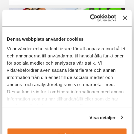
Denna webbplats använder cookies
Vi använder enhetsidentifierare för att anpassa innehållet
och annonserna till användarna, tillhandahålla funktioner
för sociala medier och analysera vår trafik. Vi
vidarebefordrar även sådana identifierare och annan
IT-säkerhetsansvarig till Green Cargo
information från din enhet till de sociala medier och
Stockholm
annons- och analysföretag som vi samarbetar med.
Dessa kan i sin tur kombinera informationen med annan
Stockholm
IT Security
information som du har tillhandahållit eller som de har
samlat in när du har använt deras tjänster.
Visa detaljer