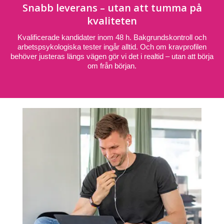
Snabb leverans – utan att tumma på
kvaliteten
Kvalificerade kandidater inom 48 h. Bakgrundskontroll och
arbetspsykologiska tester ingår alltid. Och om kravprofilen
behöver justeras längs vägen gör vi det i realtid – utan att börja
om från början.