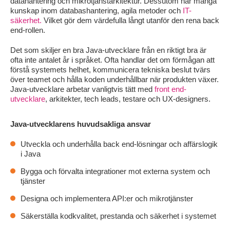
datahantering och mikrotjänstarkitektur. Dessutom har många
kunskap inom databashantering, agila metoder och
IT-
säkerhet.
Vilket gör dem värdefulla långt utanför den rena back
end-rollen.
Det som skiljer en bra Java-utvecklare från en riktigt bra är
ofta inte antalet år i språket. Ofta handlar det om förmågan att
förstå systemets helhet, kommunicera tekniska beslut tvärs
över teamet och hålla koden underhållbar när produkten växer.
Java-utvecklare arbetar vanligtvis tätt med
front end-
utvecklare
, arkitekter, tech leads, testare och UX-designers.
Java-utvecklarens huvudsakliga ansvar
Utveckla och underhålla back end-lösningar och affärslogik
i Java
Bygga och förvalta integrationer mot externa system och
tjänster
Designa och implementera API:er och mikrotjänster
Säkerställa kodkvalitet, prestanda och säkerhet i systemet