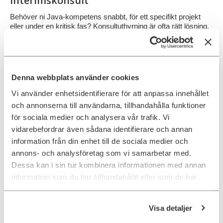
interimskonsult
Behöver ni Java-kompetens snabbt, för ett specifikt projekt
eller under en kritisk fas? Konsultuthyrning är ofta rätt lösning.
Våra Java-konsulter är vana att gå in i komplexa miljöer och
leverera utan lång upplärning.
HYR IN EN KONSULT
Denna webbplats använder cookies
Vi använder enhetsidentifierare för att anpassa innehållet
och annonserna till användarna, tillhandahålla funktioner
för sociala medier och analysera vår trafik. Vi
vidarebefordrar även sådana identifierare och annan
information från din enhet till de sociala medier och
annons- och analysföretag som vi samarbetar med.
Dessa kan i sin tur kombinera informationen med annan
information som du har tillhandahållit eller som de har
samlat in när du har använt deras tjänster.
Visa detaljer