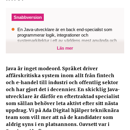
Snabbversion
En Java-utvecklare är en back end-specialist som
programmerar logik, integrationer och
systemarkitektur i ett av världens mest använda och
stabila programmeringsspråk.
Läs mer
Java är ett av de hetaste språken på
arbetsmarknaden och har varit det länge.
Kombinationen av bredd och djup gör Java-
Java är inget modeord. Språket driver
utvecklare både eftertraktade och svåra att rekrytera.
affärskritiska system inom allt från fintech
och e-handel till industri och offentlig sektor
Ada Digital utmanar kravprofilen, söker i öppna
kanaler och presenterar kvalificerade kandidater
och har gjort det i decennier. En skicklig Java-
inom 48 h.
utvecklare är därför en eftertraktad specialist
som sällan behöver leta aktivt efter sitt nästa
uppdrag. Vi på Ada Digital hjälper tekniknära
team som vill mer att nå de kandidater som
aldrig syns i en platsannons. Oavsett var i