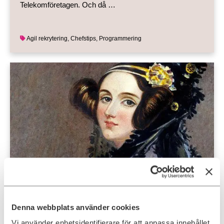
Telekomföretagen. Och då …
Agil rekrytering
,
Chefstips
,
Programmering
Visste du det här om världens första
programmerare?
Denna webbplats använder cookies
På Ada Digital ser vi ett allt större intresse hos
arbetsgivare att våga rekrytera medarbetare och hyra
Vi använder enhetsidentifierare för att anpassa innehållet