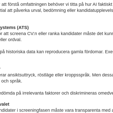
 att förstå omfattningen behöver vi titta på hur AI faktis
tial att påverka urval, bedömning eller kandidatupplevel
 Systems (ATS)
 att screena CV:n eller ranka kandidater måste det kunna
ller ordval.
å historiska data kan reproducera gamla fördomar. Exe
r
rar ansiktsuttryck, röstläge eller kroppsspråk. Men dess
t och språk.
edömda på irrelevanta faktorer och diskrimineras omedve
valet
didater i screeningfasen måste vara transparenta med at