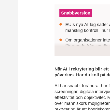
Snabbversion
EU:s nya AI-lag sätter
mänsklig kontroll i hu
Om organisationer inte
förtroende från kandi
HR och techledare behö
processer för ansvar, t
När AI i rekrytering blir
påverkas. Har du koll på d
AI har snabbt förändrat hur 
screeningar, digitala interv
effektivitet och objektivitet. 
över människors möjligheter t
rekrytering är ett högriskom