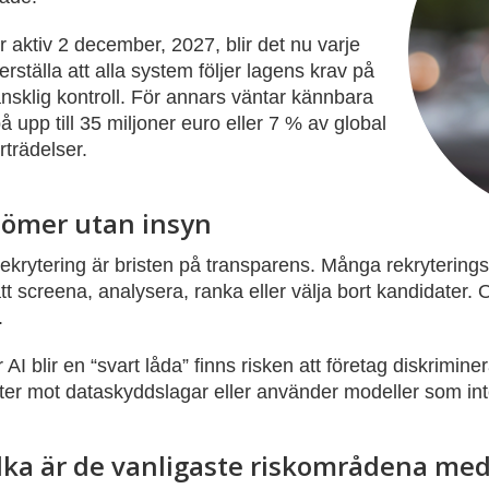
 aktiv 2 december, 2027, blir det nu varje
rställa att alla system följer lagens krav på
nsklig kontroll. För annars väntar kännbara
upp till 35 miljoner euro eller 7 % av global
rträdelser.
dömer utan insyn
rekrytering är bristen på transparens. Många rekrytering
t screena, analysera, ranka eller välja bort kandidater. Of
.
 AI blir en “svart låda” finns risken att företag diskrimin
ter mot dataskyddslagar eller använder modeller som int
lka är de vanligaste riskområdena med