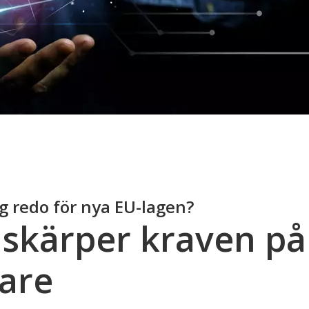
ng redo för nya EU-lagen?
 skärper kraven på
vare