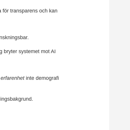
a för transparens och kan
anskningsbar.
tyg bryter systemet mot AI
erfarenhet
inte demografi
ningsbakgrund.