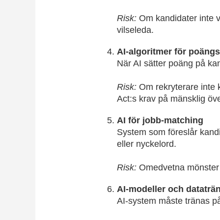
Risk:
Om kandidater inte ve
vilseleda.
AI-algoritmer för poängs
När AI sätter poäng på kan
Risk:
Om rekryterare inte ka
Act:s krav på mänsklig öv
AI för jobb-matching
System som föreslår kandid
eller nyckelord.
Risk:
Omedvetna mönster i 
AI-modeller och dataträ
AI-system måste tränas på 