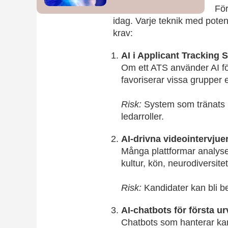
För
idag. Varje teknik med poten
krav:
AI i Applicant Tracking
Om ett ATS använder AI för
favoriserar vissa grupper e
Risk:
System som tränats p
ledarroller.
AI-drivna videointervjue
Många plattformar analyse
kultur, kön, neurodiversite
Risk:
Kandidater kan bli b
AI-chatbots för första ur
Chatbots som hanterar kan