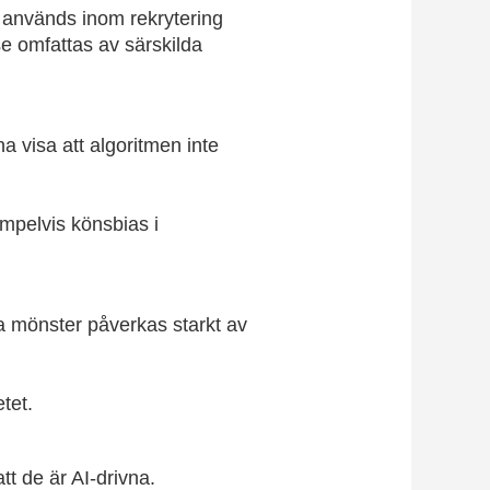
kt används inom rekrytering
se omfattas av särskilda
 visa att algoritmen inte
mpelvis könsbias i
a mönster påverkas starkt av
tet.
t de är AI-drivna.