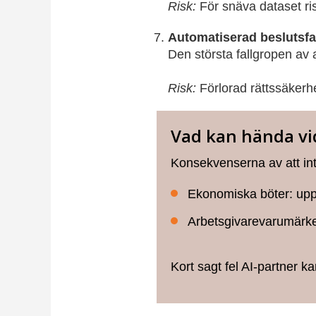
Risk:
För snäva dataset ri
Automatiserad beslutsfa
Den största fallgropen av a
Risk:
Förlorad rättssäkerhet
Vad kan hända vid
Konsekvenserna av att inte
Ekonomiska böter: upp t
Arbetsgivarevarumärke: 
Kort sagt fel AI-partner k