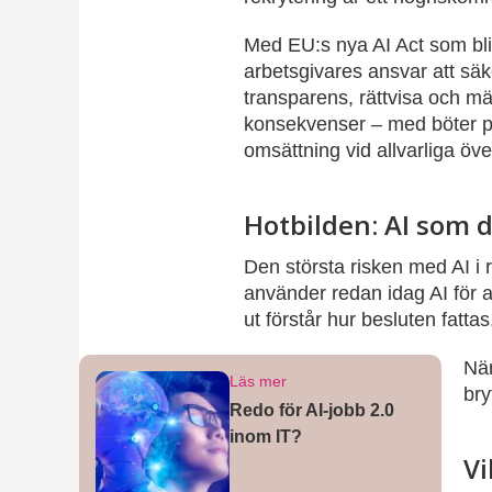
Med EU:s nya AI Act som blir
arbetsgivares ansvar att säke
transparens, rättvisa och mä
konsekvenser – med böter på 
omsättning vid allvarliga öve
Hotbilden: AI som 
Den största risken med AI i 
använder redan idag AI för at
ut förstår hur besluten fattas
När
Läs mer
bry
Redo för AI-jobb 2.0
inom IT?
Vi