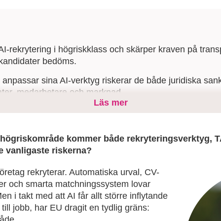
 AI-rekrytering i högriskklass och skärper kraven på tran
r kandidater bedöms.
 anpassar sina AI-verktyg riskerar de både juridiska san
dater, medarbetare och marknad.
Läs mer
ver därför granska sina AI-lösningar, säkra rättvisa besl
illsyn och efterlevnad.
 ett högriskområde kommer både rekryteringsverktyg, 
e vanligaste riskerna?
företag rekryterar. Automatiska urval, CV-
juer och smarta matchningssystem lovar
Men i takt med att AI får allt större inflytande
ill jobb, har EU dragit en tydlig gräns:
råde.