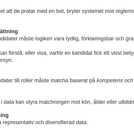
t att de pratar med en bot, bryter systemet mot reglern
ättning
didater måste logiken vara tydlig, förklaringsbar och gr
n förstå, eller visa, varför en kandidat fick ett visst be
ersyn.
ater till roller måste matcha baserat på
kompetens och 
data kan styra matchningen mot kön, ålder eller utbild
ning
representativ och diversifierad data.