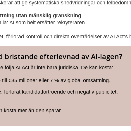
skerar att ge systematiska snedvridningar och felbedöm
ttning utan mänsklig granskning
lla: AI som helt ersätter rekryteraren.
, förlorad kontroll och direkta överträdelser av AI Act:s
 bristande efterlevnad av AI-lagen?
 följa AI Act är inte bara juridiska. De kan kosta:
ill €35 miljoner eller 7 % av global omsättning.
förlorat kandidatförtroende och negativ publicitet.
an kosta mer än den sparar.