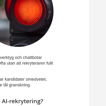
sverktyg och chattbotar
ta utan att rekryteraren fullt
erar kandidater omedvetet,
e tål granskning.
 AI-rekrytering?