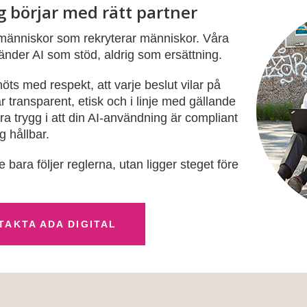
g börjar med rätt partner
d människor som rekryterar människor. Våra
änder AI som stöd, aldrig som ersättning.
 möts med respekt, att varje beslut vilar på
 transparent, etisk och i linje med gällande
ara trygg i att din AI-användning är compliant
 hållbar.
e bara följer reglerna, utan ligger steget före
TAKTA ADA DIGITAL