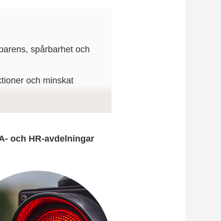
sparens, spårbarhet och
ktioner och minskat
ut och bygga in tydliga
TA- och HR-avdelningar