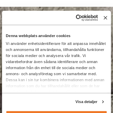
Tech & IT Operations
Denna webbplats använder cookies
Utveckling och
Vi använder enhetsidentifierare för att anpassa innehållet
programmering
och annonserna till användarna, tillhandahålla funktioner
för sociala medier och analysera vår trafik. Vi
DevOps & Machine Learning
vidarebefordrar även sådana identifierare och annan
Cloud and Infrastructure
information från din enhet till de sociala medier och
annons- och analysföretag som vi samarbetar med.
Dessa kan i sin tur kombinera informationen med annan
information som du har tillhandahållit eller som de har
REKRYTERA ELLER
HYR KONSULTER
samlat in när du har använt deras tjänster.
Visa detaljer