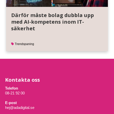
Därför måste bolag dubbla upp
med AI-kompetens inom IT-
säkerhet
Trendspaning
Kontakta oss
Telefon
08-21 92 00
E-post
hej@adadigital.se