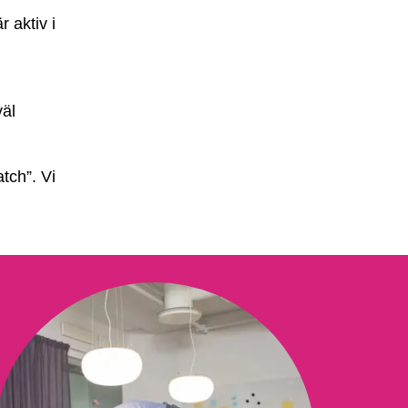
r aktiv i
väl
tch”. Vi