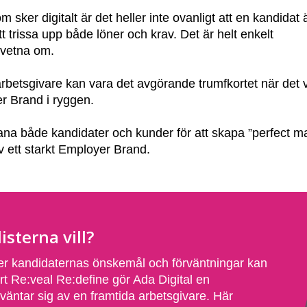
sker digitalt är det heller inte ovanligt att en kandidat ä
tt trissa upp både löner och krav. Det är helt enkelt
dvetna om.
arbetsgivare kan vara det avgörande trumfkortet när det 
yer Brand i ryggen.
mana både kandidater och kunder för att skapa ”perfect ma
v ett starkt Employer Brand.
isterna vill?
ter kandidaternas önskemål och förväntningar kan
rt Re:veal Re:define gör Ada Digital en
rväntar sig av en framtida arbetsgivare. Här