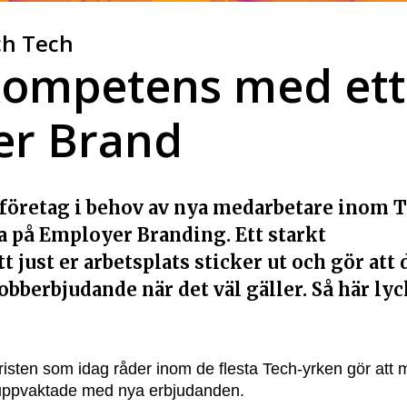
ch Tech
-kompetens med ett
er Brand
r företag i behov av nya medarbetare inom T
sa på Employer Branding. Ett starkt
just er arbetsplats sticker ut och gör att 
jobberbjudande när det väl gäller. Så här ly
sten som idag råder inom de flesta Tech-yrken gör att
bli uppvaktade med nya erbjudanden.