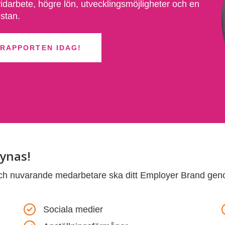
ridarbete,
högre lön
, utvecklingsmöjligheter och en
istan.
 RAPPORTEN IDAG!
synas!
a och nuvarande medarbetare ska ditt Employer Brand g
Sociala medier