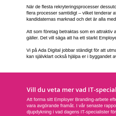
När de flesta rekryteringsprocesser dessutom 
flera processer samtidigt – vilket tenderar a
kandidaternas marknad och det är alla me
Att som företag betraktas som en attraktiv 
gäller. Det vill säga att ha ett starkt Emplo
Vi på Ada Digital jobbar ständigt för att ut
kan självklart också hjälpa er i byggandet a
Vill du veta mer vad IT-special
Att forma sitt Employer Branding-arbete ef
vara avgörande framåt. I vår senaste rappo
djupdykning i vad dagens IT-specialister fö