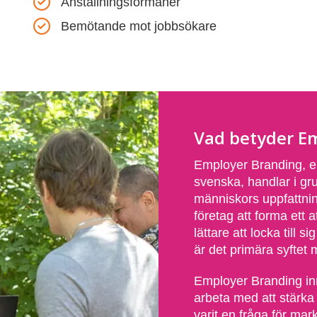
Anställningsförmåner
Bemötande mot jobbsökare
Vad betyder E
Employer Branding, e
svenska, handlar i gru
människors uppfattnin
företag att forma ett a
lättare att locka till 
är det primära syftet 
Employer Branding inne
arbeta med att stärka
varit en fråga för m