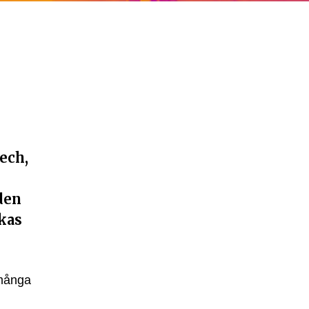
ech,
den
ckas
 många