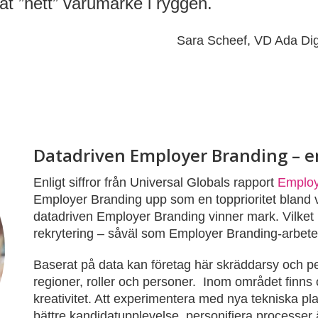
tat ”hett” varumärke i ryggen.
Sara Scheef, VD Ada Dig
Datadriven Employer Branding – e
Enligt siffror från Universal Globals rapport
Employ
Employer Branding upp som en topprioritet bland 
datadriven Employer Branding vinner mark. Vilket ha
rekrytering – såväl som Employer Branding-arbete
Baserat på data kan företag här skräddarsy och per
regioner, roller och personer. Inom området finns
kreativitet. Att experimentera med nya tekniska pl
bättre kandidatupplevelse, personifiera processer