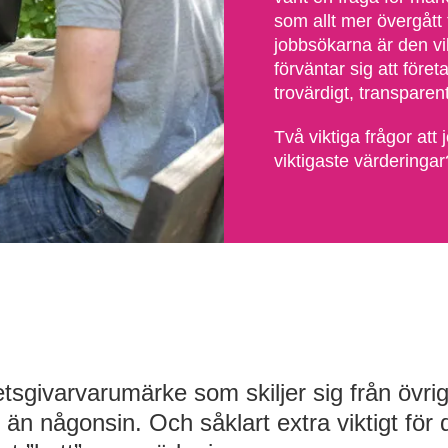
som allt mer övergått 
jobbsökarna är den v
förväntar sig att före
trovärdigt, transparen
Två viktiga frågor att
viktigaste värderinga
betsgivarvarumärke som skiljer sig från övri
 än någonsin. Och såklart extra viktigt för 