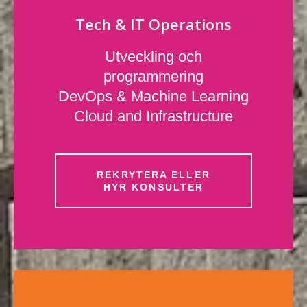
Tech & IT Operations
Utveckling och
programmering
DevOps & Machine Learning
Cloud and Infrastructure
REKRYTERA ELLER
HYR KONSULTER