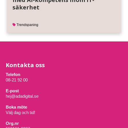
säkerhet
Trendspaning
Kontakta oss
Telefon
08-21 92 00
E-post
hej@adadigital.se
Boka möte
Välj dag och tid!
Org.nr