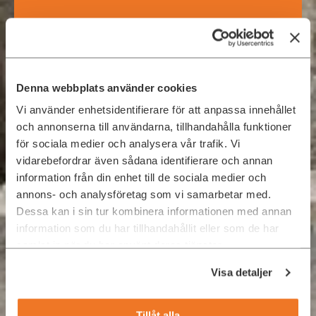
Digital Commerce
UX and UI Design
Denna webbplats använder cookies
Product Management
Vi använder enhetsidentifierare för att anpassa innehållet
Digital Marketing
och annonserna till användarna, tillhandahålla funktioner
för sociala medier och analysera vår trafik. Vi
vidarebefordrar även sådana identifierare och annan
REKRYTERA ELLER
information från din enhet till de sociala medier och
HYR KONSULTER
annons- och analysföretag som vi samarbetar med.
Dessa kan i sin tur kombinera informationen med annan
information som du har tillhandahållit eller som de har
samlat in när du har använt deras tjänster.
Visa detaljer
Tillåt alla