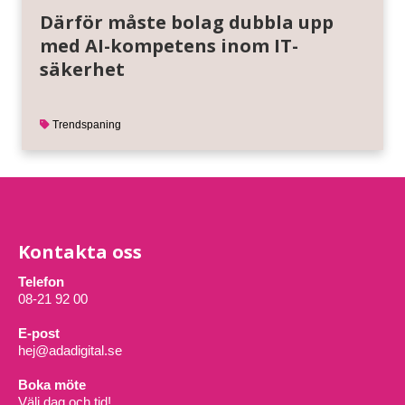
Därför måste bolag dubbla upp
med AI-kompetens inom IT-
säkerhet
Trendspaning
Kontakta oss
Telefon
08-21 92 00
E-post
hej@adadigital.se
Boka möte
Välj dag och tid!