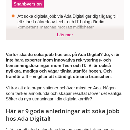
Snabbversion
Att söka digitala jobb via Ada Digital ger dig tillgång till
ett starkt nätverk av tech- och IT-bolag där din
kompetens matchas mot rätt möjligheter.
Läs mer
Genom att använda en agil och närvarande
rekryteringspartner kan det ge snabbare processer
och bättre insyn i jobbsökandet, annars riskerar du
att missa jobb som verkligen passar dig.
Varför ska du söka jobb hos oss på Ada Digital? Jo, vi är
inte bara experter inom innovativa rekryterings- och
Välj en partner som lyfter fram din profil,
bemanningslösningar inom Tech och IT. Vi är också
kommunicerar tydligt och gör det lätt att följa hela din
nyfikna, modiga och vågar tänka utanför boxen. Och
ansökan i realtid för att öka dina chanser till rätt
framför allt
–
vi gillar att ständigt utmana branschen.
karriärkliv.
Vi tror att alla organisationer behöver minst en Ada. Någon
som tänker annorlunda och skapar resultat utöver det vanliga.
Söker du nya utmaningar i din digitala karriär?
Här är 9 goda anledningar att söka jobb
hos Ada Digital!
Vi har ett stort nätverk av företag inom digitaliseringens