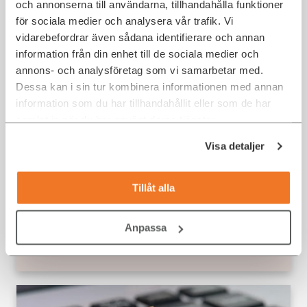
och annonserna till användarna, tillhandahålla funktioner
IT-karriär
,
Trendspaning
för sociala medier och analysera vår trafik. Vi
vidarebefordrar även sådana identifierare och annan
information från din enhet till de sociala medier och
annons- och analysföretag som vi samarbetar med.
Dessa kan i sin tur kombinera informationen med annan
information som du har tillhandahållit eller som de har
samlat in när du har använt deras tjänster.
Visa detaljer
Tillåt alla
Vad kan du tjäna som IT-konsult
och vad krävs för att komma dit?
Anpassa
IT-karriär