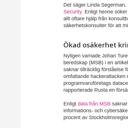
Det säger Linda Segerman, a
Security.
Enligt henne söker 
allt oftare hjälp från konsul
säkerhetskonsulter för att 
Ökad osäkerhet kri
Nyligen varnade Johan Turel
beredskap (MSB) i en artike
saknar tillräcklig förståelse
omfattande hackerattacken mo
programvaruföretags datacen
rapporterade Rusta en försälj
Enligt
data från MSB
saknar 
informations- och cybersäker
procent av Stockholmsregione