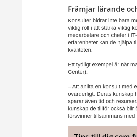
Främjar lärande och
Konsulter bidrar inte bara m
viktig roll i att stärka vikti
medarbetare och chefer i IT
erfarenheter kan de hjälpa til
kvaliteten.
Ett tydligt exempel är när 
Center).
– Att anlita en konsult med 
ovärderligt. Deras kunskap hj
sparar även tid och resurser. 
kunskap de tillför också blir
försvinner tillsammans med k
Tips till dig som