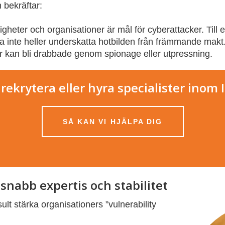
bekräftar:
ndigheter och organisationer är mål för cyberattacker. Ti
a inte heller underskatta hotbilden från främmande makt
 kan bli drabbade genom spionage eller utpressning.
rekrytera eller hyra specialister inom 
SÅ KAN VI HJÄLPA DIG
snabb expertis och stabilitet
lt stärka organisationers ”vulnerability