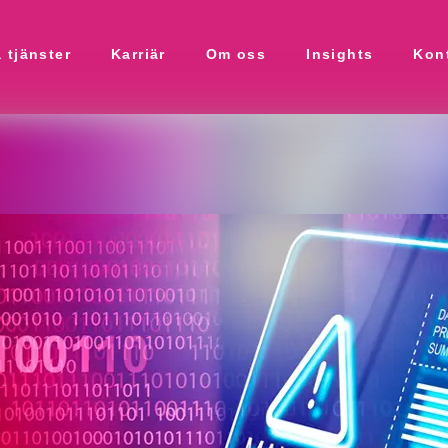
 tjänster
Karriär
Om oss
Insights
Kon