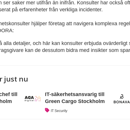
ser saker mer utifrån än inifrån. Konsulter har också o
erat på erfarenheter från verkliga incidenter.
rhetskonsulter hjälper företag att navigera komplexa reg
 DORA:
 på alla detaljer, och här kan konsulter erbjuda ovärderlig
dragsgivare kan de dessutom bidra med insikter som spar
r just nu
ef till
IT-säkerhetsansvarig till
kholm
Green Cargo Stockholm
IT Security