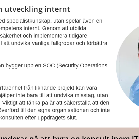
 utveckling internt
ed specialistkunskap, utan spelar även en
g kompetens internt. Genom att utbilda
-säkerhet och implementera tidigare
l att undvika vanliga fallgropar och förbättra
man bygger upp en SOC (Security Operations
erfarenhet från liknande projekt kan vara
älper inte bara till att undvika misstag, utan
Viktigt att tänka på är att säkerställa att den
 överförd till den egna organisationen och inte
onsulten efter uppdragets slut.
 funderar på att hyra en konsult inom I