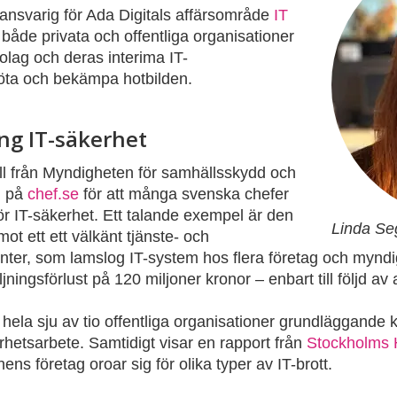
nsvarig för Ada Digitals affärsområde
IT
både privata och offentliga organisationer
tbolag och deras interima IT-
möta och bekämpa hotbilden.
ng IT-säkerhet
l från Myndigheten för samhällsskydd och
l på
chef.se
för att många svenska chefer
 för IT-säkerhet. Ett talande exempel är den
Linda Se
t ett ett välkänt tjänste- och
ter, som lamslog IT-system hos flera företag och myndig
ningsförlust på 120 miljoner kronor – enbart till följd av
hela sju av tio offentliga organisationer grundläggande k
hetsarbete. Samtidigt visar en rapport från
Stockholms
ns företag oroar sig för olika typer av IT-brott.