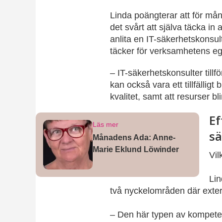
Linda poängterar att för mån
det svårt att själva täcka in
anlita en IT-säkerhetskonsul
täcker för verksamhetens e
– IT-säkerhetskonsulter till
kan också vara ett tillfälligt 
kvalitet, samt att resurser bl
Ef
Läs mer
sä
Månadens Ada: Anne-
Marie Eklund Löwinder
Vil
Lin
två nyckelområden där exter
– Den här typen av kompetens