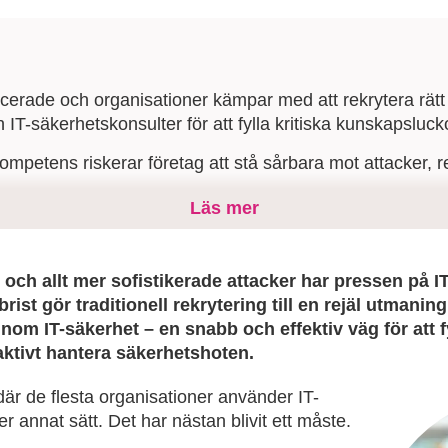
cerade och organisationer kämpar med att rekrytera rät
n IT-säkerhetskonsulter för att fylla kritiska kunskapsluck
kompetens riskerar företag att stå sårbara mot attacker, 
Läs mer
na konsulter kan du snabbt stärka skyddet, få in speciali
 kompetens för framtida säkerhetsutmaningar.
ch allt mer sofistikerade attacker har pressen på I
st gör traditionell rekrytering till en rejäl utmanin
 inom IT-säkerhet – en snabb och effektiv väg för att fy
ktivt hantera säkerhetshoten.
 där de flesta organisationer använder IT-
er annat sätt. Det har nästan blivit ett måste.