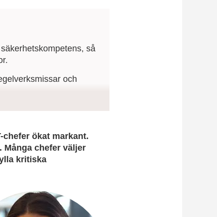
t säkerhetskompetens, så
or.
regelverksmissar och
stkunskap i teamet och
T-chefer ökat markant.
g. Många chefer väljer
lla kritiska