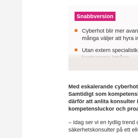
Snabbversion
Cyberhot blir mer avan
många väljer att hyra i
Utan extern specialist
kostsamma intrång.
Genom att anlita erfar
samtidigt bygga intern
Med eskalerande cyberhot o
Samtidigt som kompetensbri
därför att anlita konsulter
kompetensluckor och proa
– Idag ser vi en tydlig trend
säkerhetskonsulter på ett ell