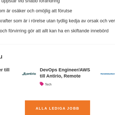
m uppstår vid snabb förändring
om är osäker och omöjlig att förutse
rafter som är i rörelse utan tydlig kedja av orsak och ve
och förvirring gör att allt kan ha en skiftande innebörd
u
 till
DevOps Engineer/AWS
till Antirio, Remote
Tech
ALLA LEDIGA JOBB