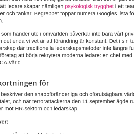
tt ledare skapar nämligen
psykologisk trygghet
i ett tea
éer och tankar. Begreppet toppar numera Googles lista f
m.
t som händer ute i omvärlden påverkar inte bara vårt priva
 det enda vi vet är att förändring är konstant. Det i sin t
arskap där traditionella ledarskapsmetoder inte längre fu
 företag att börja rekrytera moderna ledare: en chef med k
CA-värld.
kortningen för
beskriver den snabbföränderliga och oförutsägbara värld 
alet, och när terrorattackerna den 11 september ägde ru
mer mot HR-sektorn och ledarskap.
er: