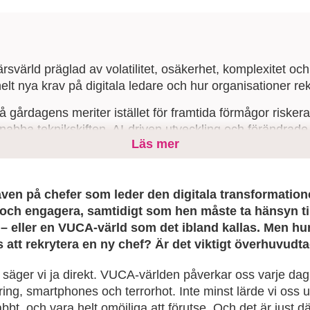
svärld präglad av volatilitet, osäkerhet, komplexitet och
helt nya krav på digitala ledare och hur organisationer re
å gårdagens meriter istället för framtida förmågor riskera
nabba teknikskiften, AI-driven utveckling och förändrade
Läs mer
 därför rekrytera digitala ledare med stark förändringsf
kerhet – och våga utmana sina egna kravprofiler för att 
aven på chefer som leder den digitala transformatio
och engagera, samtidigt som hen måste ta hänsyn til
d
–
eller en VUCA-värld som det ibland kallas. Men h
s att rekrytera en ny chef? Är det viktigt överhuvudt
säger vi ja direkt. VUCA-världen påverkar oss varje dag
ering, smartphones och terrorhot. Inte minst lärde vi oss
, och vara helt omöjliga att förutse. Och det är just därf