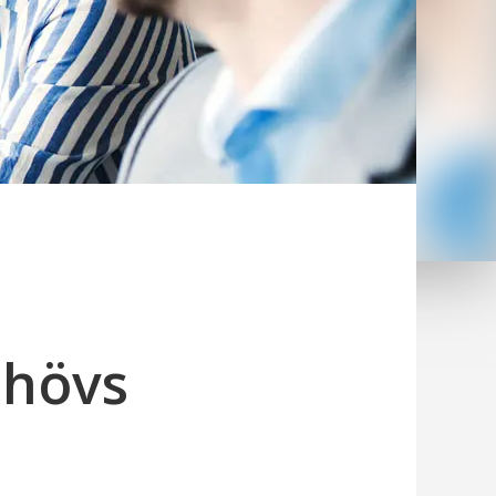
ehövs