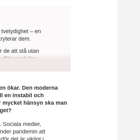
 tvetydighet – en
kryterar dem.
r de att stå utan
 affärsmodeller.
örmåga, affärsfokus och
säkra rätt kompetens
nen ökar. Den moderna
l en instabil och
ur mycket hänsyn ska man
aget?
. Sociala medier,
 under pandemin att
ör det är viktigt i