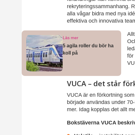
rekryteringssammanhang. Rä
alla vågar bidra med nya id
effektiva och innovativa tea
All
Läs mer
Och
5 agila roller du bör ha
led
koll på
för
VU
VUCA – det står för
VUCA är en förkortning som 
började användas under 70-t
mer. Idag kopplas det allt 
Bokstäverna VUCA beskriv