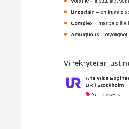
Volatile
– instabilitet so
Uncertain
– en framtid s
Complex
– många olika k
Ambiguous
– otydlighet 
Vi rekryterar just n
Analytics Engineer
UR i Stockholm
Data och Analytics