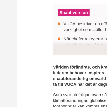
Snabbversion
VUCA beskriver en affär
verklighet som ställer 
När chefer rekryterar p
ledarskap som klarar s
Organisationer behöver
mod att navigera i osä
framåt.
Världen förändras, och kr
ledaren behöver inspirera 
snabbföränderlig omvärl
ta till VUCA när det är dag
Som svar på frågan ovan så 
klimatförändringar, globalis
förändringar kan komma snabbt