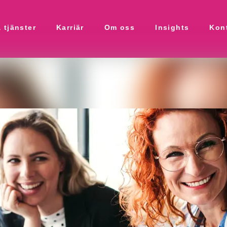
 tjänster
Karriär
Om oss
Insights
Kon