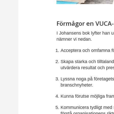
Förmågor en VUCA-
I Johansens bok lyfter han 
nämner vi nedan.
Acceptera och omfamna fö
Skapa starka och tilltala
utvärdera resultat och pre
Lyssna noga på företagets
branschnyheter.
Kunna förutse möjliga fram
Kommunicera tydligt med si
förstå organisationens rikt