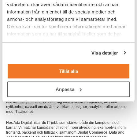
Linköping är ett av Sveriges främsta teknikcentra med starka kopplingar till
vidarebefordrar även sådana identifierare och annan
Linköpings universitet, forskning och innovationsmiljöer. Här finns flera IT-
information från din enhet till de sociala medier och
tunga arbetsgivare, såsom Saab och Sectra, samt aktörer inom flyg-,
fordon- och säkerhetsindustri. Dessutom växer stadens startup-scen och
annons- och analysföretag som vi samarbetar med.
konsultbransch snabbt, vilket skapar många vägar för dig att bygga en
Dessa kan i sin tur kombinera informationen med annan
långsiktig karriär inom IT.
information som du har tillhandahållit eller som de har
Flexibla uppdrag nära dig
samlat in när du har använt deras tjänster.
Flera av våra uppdrag erbjuder distans eller hybridlösningar. Linköping har
Visa detaljer
smidiga kommunikationer, vilket gör det enkelt att ta sig till och från jobbet
både inom staden och från närliggande områden.
Vi hjälper dig att hitta IT-jobb inom offentlig sektor, teknikföretag eller
Tillåt alla
forskningsmiljöer med din karriärutveckling i tydligt fokus.
Vi tror på potential
Anpassa
Ada Digital, inspirerat av
Ada Lovelace
, rekryterar med fokus på mångfald
och framtidspotential. Vi söker dig med teknisk kompetens, driv och
nyfikenhet, oavsett om du är utvecklare, designer, analytiker eller arbetar
med IT-säkerhet.
Hos Ada Digital hittar du IT-jobb som stärker både din kompetens och
karriär. Vi matchar kandidater till roller inom utveckling, exempelvis inom
frontend, backend och fullstack, samt inom Digital Commerce, Data and