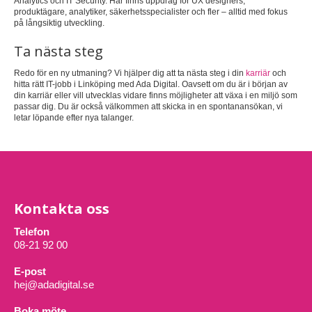
Analytics och IT Security. Här finns uppdrag för UX designers,
produktägare, analytiker, säkerhetsspecialister och fler – alltid med fokus
på långsiktig utveckling.
Ta nästa steg
Redo för en ny utmaning? Vi hjälper dig att ta nästa steg i din
karriär
och
hitta rätt IT-jobb i Linköping med Ada Digital. Oavsett om du är i början av
din karriär eller vill utvecklas vidare finns möjligheter att växa i en miljö som
passar dig. Du är också välkommen att skicka in en spontanansökan, vi
letar löpande efter nya talanger.
Kontakta oss
Telefon
08-21 92 00
E-post
hej@adadigital.se
Boka möte