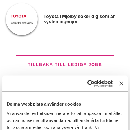
Toyota i Mjölby söker dig som är
systemingenjör
TILLBAKA TILL LEDIGA JOBB
Linköping
Lediga IT-jobb i Linköping
Denna webbplats använder cookies
Linköping har en stark IT-närvaro med lediga IT-jobb och konsultuppdrag
Vi använder enhetsidentifierare för att anpassa innehållet
inom områden som Tech
,
Data & Analytics
,
IT Security och Digital
Commerce. Här finns goda möjligheter att ta nästa steg i karriären inom en
och annonserna till användarna, tillhandahålla funktioner
stad där forskning, innovation och näringsliv möts.
för sociala medier och analysera vår trafik. Vi