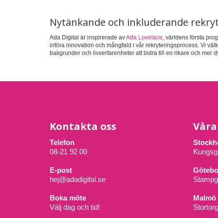
Nytänkande och inkluderande rekry
Ada Digital är inspirerade av
Ada Lovelace
, världens första prog
införa innovation och mångfald i vår rekryteringsprocess. Vi väl
bakgrunder och livserfarenheter att bidra till en rikare och mer 
Kontakta oss
Våra
Telefon
Stockh
08-21 92 00
Kungsg
E-post
Götebo
hej@adadigital.se
Stampg
Boka möte
Malmö
Välj dag och tid!
Stortor