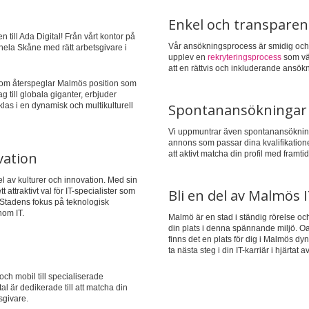
Enkel och transpare
till Ada Digital! Från vårt kontor på
Vår ansökningsprocess är smidig och 
 hela Skåne med rätt arbetsgivare i
upplev en
rekryteringsprocess
som vär
att en rättvis och inkluderande ansök
g som återspeglar Malmös position som
 till globala giganter, erbjuder
klas i en dynamisk och multikulturell
Spontanansökningar
Vi uppmuntrar även spontanansökninga
annons som passar dina kvalifikatione
vation
att aktivt matcha din profil med framt
l av kulturer och innovation. Med sin
attraktivt val för IT-specialister som
Bli en del av Malmös 
. Stadens fokus på teknologisk
nom IT.
Malmö är en stad i ständig rörelse och u
din plats i denna spännande miljö. Oavs
finns det en plats för dig i Malmös dy
ta nästa steg i din IT-karriär i hjärtat 
och mobil till specialiserade
al är dedikerade till att matcha din
givare.