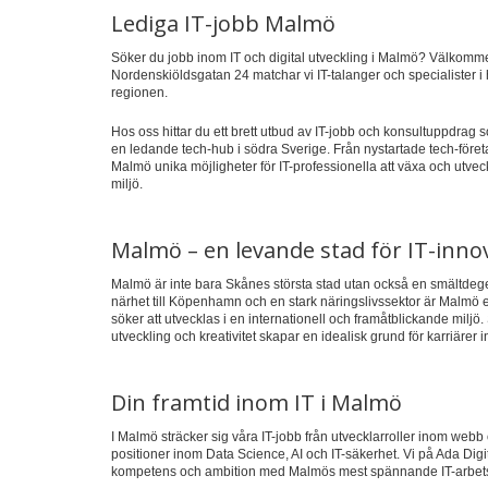
Lediga IT-jobb Malmö
Söker du jobb inom IT och digital utveckling i Malmö? Välkommen 
Nordenskiöldsgatan 24 matchar vi IT-talanger och specialister i
regionen.
Hos oss hittar du ett brett utbud av IT-jobb och konsultuppdra
en ledande tech-hub i södra Sverige. Från nystartade tech-företag
Malmö unika möjligheter för IT-professionella att växa och utvec
miljö.
Malmö – en levande stad för IT-inno
Malmö är inte bara Skånes största stad utan också en smältdege
närhet till Köpenhamn och en stark näringslivssektor är Malmö ett 
söker att utvecklas i en internationell och framåtblickande miljö
utveckling och kreativitet skapar en idealisk grund för karriärer i
Din framtid inom IT i Malmö
I Malmö sträcker sig våra IT-jobb från utvecklarroller inom webb 
positioner inom Data Science, AI och IT-säkerhet. Vi på Ada Digit
kompetens och ambition med Malmös mest spännande IT-arbets