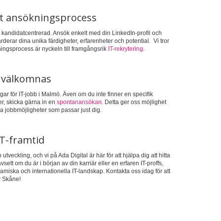
nt ansökningsprocess
kandidatcentrerad. Ansök enkelt med din LinkedIn-profil och
derar dina unika färdigheter, erfarenheter och potential. Vi tror
ningsprocess är nyckeln till framgångsrik
IT-rekrytering
.
 välkomnas
r för IT-jobb i Malmö. Även om du inte finner en specifik
r, skicka gärna in en
spontanansökan
. Detta ger oss möjlighet
ida jobbmöjligheter som passar just dig.
IT-framtid
tveckling, och vi på Ada Digital är här för att hjälpa dig att hitta
ett om du är i början av din karriär eller en erfaren IT-proffs,
namiska och internationella IT-landskap. Kontakta oss idag för att
av Skåne!