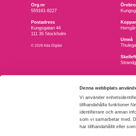
Org.nr
Örebro
559161-8227
Kungsga
Postadress
Koppar
Kungsgatan 44
Herrgår
111 35 Stockholm
Umeå
Thuleg
© 2026 Ada Digital
Skellef
Strandg
Denna webbplats använde
Vi använder enhetsidentifi
tillhandahålla funktioner f
identifierare och annan inf
som vi samarbetar med. De
har tillhandahållit eller s