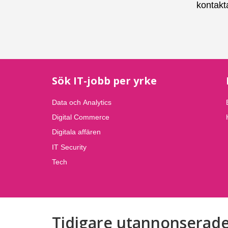
kontakt
Sök IT-jobb per yrke
Data och Analytics
Digital Commerce
Digitala affären
IT Security
Tech
Tidigare utannonserade