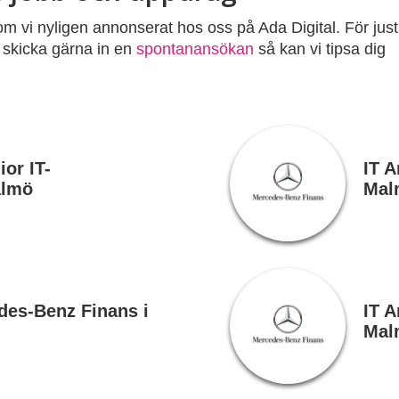
om vi nyligen annonserat hos oss på Ada Digital. För just
 skicka gärna in en
spontanansökan
så kan vi tipsa dig
ior IT-
IT A
almö
Mal
edes-Benz Finans i
IT A
Mal