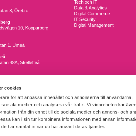
Tech och IT
Data & Analytics
tan 8, Örebro
Digital Commerce
IT Security
berg
Digital Management
dsvägen 10, Kopparberg
atan 1, Umeå
teå
atan 48A, Skellefteå
r cookies
erare för att anpassa innehållet och annonserna till användarna,
ör sociala medier och analysera vår trafik. Vi vidarebefordrar äv
ormation från din enhet till de sociala medier och annons- och an
ssa kan i sin tur kombinera informationen med annan informat
om de har samlat in när du har använt deras tjänster.
Ada Digital är en del i företagsgruppen
Key People Group