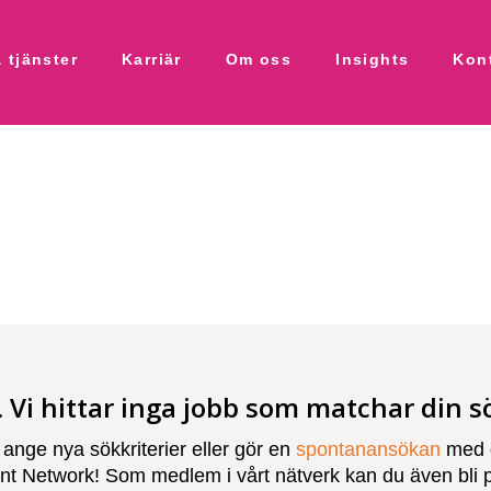
 tjänster
Karriär
Om oss
Insights
Kon
. Vi hittar inga jobb som matchar din s
 ange nya sökkriterier eller gör en
spontanansökan
med di
nt Network! Som medlem i vårt nätverk kan du även bli p