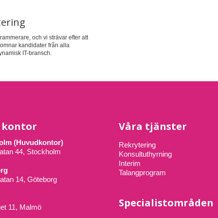
tering
rammerare, och vi strävar efter att
komnar kandidater från alla
dynamisk IT-bransch.
 kontor
Våra tjänster
olm (Huvudkontor)
Rekrytering
atan 44, Stockholm
Konsultuthyrning
Interim
rg
Talangprogram
atan 14, Göteborg
Specialistområden
get 11, Malmö