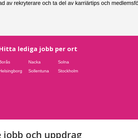
ad av rekryterare och ta del av karriärtips och medlemsf
Hitta lediga jobb per ort
Borås
Nacka
Solna
Helsingborg
Sollentuna
Stockholm
 jobb och uppdrag