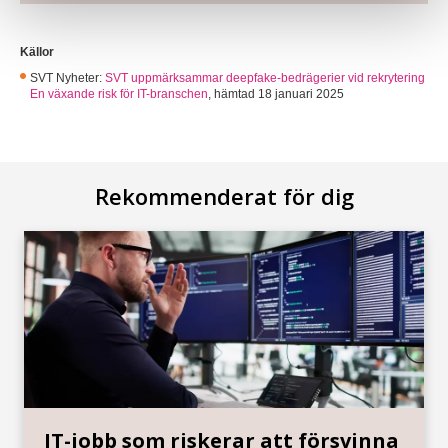
Källor
SVT Nyheter:
SVT uppmärksammar deepfake-bedrägerier vid rekrytering
En växande risk för IT-branschen
,
hämtad 18 januari 2025
Rekommenderat för dig
IT-jobb som riskerar att försvinna