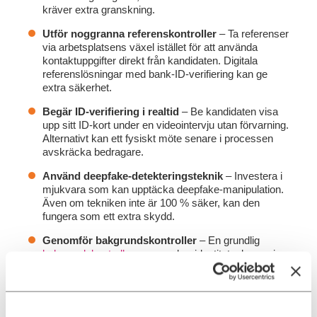
kräver extra granskning.
Utför noggranna referenskontroller
– Ta referenser
via arbetsplatsens växel istället för att använda
kontaktuppgifter direkt från kandidaten. Digitala
referenslösningar med bank-ID-verifiering kan ge
extra säkerhet.
Begär ID-verifiering i realtid
– Be kandidaten visa
upp sitt ID-kort under en videointervju utan förvarning.
Alternativt kan ett fysiskt möte senare i processen
avskräcka bedragare.
Använd deepfake-detekteringsteknik
– Investera i
mjukvara som kan upptäcka deepfake-manipulation.
Även om tekniken inte är 100 % säker, kan den
fungera som ett extra skydd.
Genomför bakgrundskontroller
– En grundlig
bakgrundskontroll
som granskar identitet, ekonomi
och juridisk bakgrund ger en mer heltäckande bild av
kandidaten. De bästa lösningarna kräver även
kandidatens tillstånd, vilket ökar trovärdigheten.