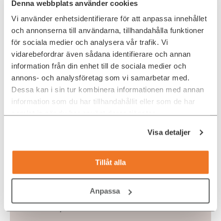
Denna webbplats använder cookies
Vi använder enhetsidentifierare för att anpassa innehållet
och annonserna till användarna, tillhandahålla funktioner
Genom att implementera dessa åtgärder kan företag
för sociala medier och analysera vår trafik. Vi
minska risken för att bli lurade av deepfake-bedrägerier
och skapa en säkrare rekryteringsprocess. Vill du veta
vidarebefordrar även sådana identifierare och annan
mer om hur vi på Ada Digital arbetar för en säkrare IT-
information från din enhet till de sociala medier och
rekrytering och konsultuhyrning och hur vi kan stötta din
annons- och analysföretag som vi samarbetar med.
organisation? Hör av dig!
Dessa kan i sin tur kombinera informationen med annan
information som du har tillhandahållit eller som de har
KONTAKTA ADA DIGITAL
samlat in när du har använt deras tjänster.
Visa detaljer
Skribent
Tillåt alla
Ada Digital
Ada Digitals contentteam bidrar löpande med inlägg
och kortare nyheter kring Ada Digitals verksamhet.
Anpassa
Teamet delar också med sig av artiklar med jobb- och
karriärtips inom IT och Tech samt yrkesguider för de i
början av sin karriär.