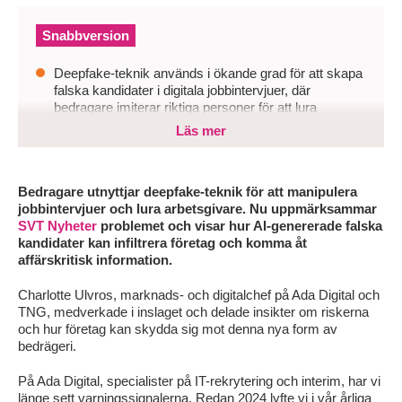
Snabbversion
Deepfake-teknik används i ökande grad för att skapa
falska kandidater i digitala jobbintervjuer, där
bedragare imiterar riktiga personer för att lura
arbetsgivare och ta sig in i företagssystem.
Läs mer
Det här hotar rekryteringsprocessens integritet,
särskilt inom IT-branschen, och kan leda till
dataintrång, malware och industrispionage om man
Bedragare utnyttjar deepfake-teknik för att manipulera
anställer fel person.
jobbintervjuer och lura arbetsgivare. Nu uppmärksammar
SVT Nyheter
problemet och visar hur AI-genererade falska
Organisationer behöver stärka sina säkerhetsrutiner
kandidater kan infiltrera företag och komma åt
med identitetskontroller, utbildning för rekryterare och
affärskritisk information.
verifieringssteg för att upptäcka och undvika
deepfake-bedrägerier.
Charlotte Ulvros, marknads- och digitalchef på Ada Digital och
TNG, medverkade i inslaget och delade insikter om riskerna
och hur företag kan skydda sig mot denna nya form av
bedrägeri.
På Ada Digital, specialister på IT-rekrytering och interim, har vi
länge sett varningssignalerna. Redan 2024 lyfte vi i vår årliga