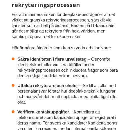
rekryteringsprocessen
För att minimera risken för deepfake-bedrägerier är det
viktigt att granska rekryteringsprocessen, särskilt vid
tjänster som är helt på distans. Bristen på IT-kandidater
gör det möjligt att rekrytera från hela världen, men
samtidigt öppnar det för ökade risker.
Här är några åtgärder som kan skydda arbetsgivare:
Säkra identiteten i flera urvalssteg
– Genomför
identitetskontroller vid flera tillfällen under
rekryteringsprocessen och inkludera frågor som bara
den verkliga kandidaten kan besvara.
Utbilda rekryterare och chefer
– Se till att alla med
personalansvar förstår hur deepfake-teknik fungerar
och hur svårt det är att upptäcka med blotta ögat eller
örat.
Verifiera kontaktuppgifter
– Kontrollera att
telefonnumret som kandidaten uppger är registrerat i
deras namn. För svenska kandidater kan detta göras
via offentliga register, medan internationella sökande