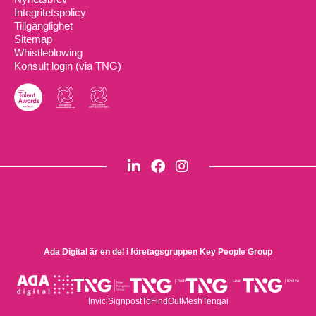
Integritetspolicy
Tillgänglighet
Sitemap
Whistleblowing
Konsult login (via TNG)
Ada Digital är en del i företagsgruppen
Key People Group
Invici
Signpost
ToFindOut
Mesh
Tengai