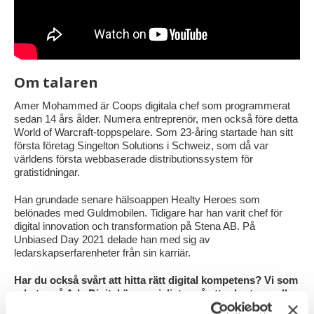
Om talaren
Amer Mohammed är Coops digitala chef som programmerat
sedan 14 års ålder. Numera entreprenör, men också före detta
World of Warcraft-toppspelare. Som 23-åring startade han sitt
första företag Singelton Solutions i Schweiz, som då var
världens första webbaserade distributionssystem för
gratistidningar.
Han grundade senare hälsoappen Healty Heroes som
belönades med Guldmobilen. Tidigare har han varit chef för
digital innovation och transformation på Stena AB. På
Unbiased Day 2021 delade han med sig av
ledarskapserfarenheter från sin karriär.
Har du också svårt att hitta rätt digital kompetens? Vi som
arbetar på Ada Digital är specialister på att rekrytera roller
som som skillnad för din digitala affär och