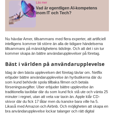
Läs mer
Vad är egentligen AI-kompetens
inom IT och Tech?
Nu hävdar Amer, tillsammans med flera experter, att artificiell
intelligens kommer bli större än alla de tidigare händelserna
tillsammans på mänsklighetens tidslinje. Och att det i sin tur
kommer skapa än bättre användarupplevelser på företag.
Bäst i världen på användarupplevelse
Idag är den bästa upplevelsen det företag tävlar om. Netflix
erbjuder bättre användarupplevelse än hyrbutikerna där du
som kund behövde spola tillbaka filmen och betala
förseningsavgifter. Uber erbjuder bättre upplevelse än
traditionella taxibilar där du som kund fick stå ute och vänta 25
minuter i regnet, utan att veta var taxin än. Apple klår CD-
skivor där du fick 17 låtar men du kanske bara ville ha 5.
Likaså med Amazon och Airbnb. Och möjligheten att skapa en
bra användarupplevelse lockar talanger och rätt digital