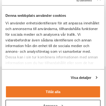
användarupplevelse.
Kontakta oss
idag.
Denna webbplats använder cookies
Skribent
Hanna Flink
Vi använder enhetsidentifierare för att anpassa innehållet
Hanna är content manager på Ada Digital och ansvarar
och annonserna till användarna, tillhandahålla funktioner
för att utveckla innehåll som stärker Ada Digitals
kommunikation och varumärke. Med bakgrund från
för sociala medier och analysera vår trafik. Vi
utbildnings- och byggsektorn har hon god insikt i hur
vidarebefordrar även sådana identifierare och annan
kompetensbehov uppstår och förändras i olika
branscher. På Ada Digitals insiktsblogg skriver Hanna
information från din enhet till de sociala medier och
om IT-rekrytering, karriärfrågor, ledarskap, samt de
annons- och analysföretag som vi samarbetar med.
utmaningar som IT-specialister och chefer möter i sin
vardag.
Dessa kan i sin tur kombinera informationen med annan
information som du har tillhandahållit eller som de har
samlat in när du har använt deras tjänster.
Rekommenderat för dig
Visa detaljer
Tillåt alla
Anpassa