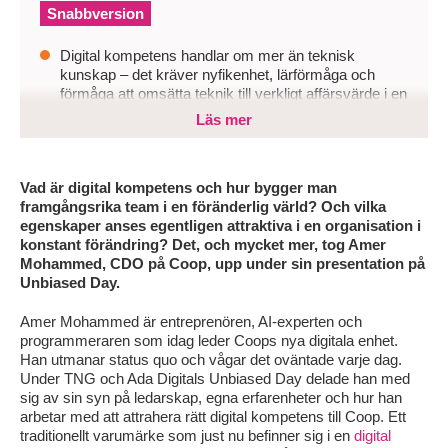
Snabbversion
Digital kompetens handlar om mer än teknisk
kunskap – det kräver nyfikenhet, lärförmåga och
förmåga att omsätta teknik till verkligt affärsvärde i en
snabbt föränderlig värld.
Läs mer
Organisationer som enbart ser till formell erfarenhet
riskerar att missa drivna talanger med rätt mindset
och därmed halka efter i sin digitala utveckling.
Vad är digital kompetens och hur bygger man
framgångsrika team i en föränderlig värld? Och vilka
För att lyckas behöver företag bredda synen på
egenskaper anses egentligen attraktiva i en organisation i
kompetens, rekrytera utifrån skills och potential samt
konstant förändring? Det, och mycket mer, tog Amer
bygga team som kombinerar teknisk spets med vilja
Mohammed, CDO på Coop, upp under sin presentation på
att ständigt utvecklas.
Unbiased Day.
Amer Mohammed är entreprenören, AI-experten och
programmeraren som idag leder Coops nya digitala enhet.
Han utmanar status quo och vågar det oväntade varje dag.
Under TNG och Ada Digitals Unbiased Day delade han med
sig av sin syn på ledarskap, egna erfarenheter och hur han
arbetar med att attrahera rätt digital kompetens till Coop. Ett
traditionellt varumärke som just nu befinner sig i en
digital