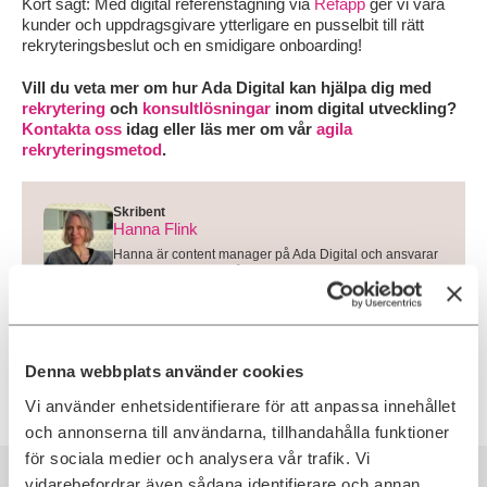
Kort sagt: Med digital referenstagning via
Refapp
ger vi våra
kunder och uppdragsgivare ytterligare en pusselbit till rätt
rekryteringsbeslut och en smidigare onboarding!
Vill du veta mer om hur Ada Digital kan hjälpa dig med
rekrytering
och
konsultlösningar
inom digital utveckling?
Kontakta oss
idag eller läs mer om vår
agila
rekryteringsmetod
.
Skribent
Hanna Flink
Hanna är content manager på Ada Digital och ansvarar
för att utveckla innehåll som stärker Ada Digitals
kommunikation och varumärke. Med bakgrund från
utbildnings- och byggsektorn har hon god insikt i hur
kompetensbehov uppstår och förändras i olika
branscher. På Ada Digitals insiktsblogg skriver Hanna
om IT-rekrytering, karriärfrågor, ledarskap, samt de
Denna webbplats använder cookies
utmaningar som IT-specialister och chefer möter i sin
vardag.
Vi använder enhetsidentifierare för att anpassa innehållet
och annonserna till användarna, tillhandahålla funktioner
för sociala medier och analysera vår trafik. Vi
Rekommenderat för dig
vidarebefordrar även sådana identifierare och annan