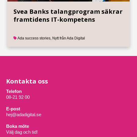
Svea Banks talangprogram säkrar
framtidens IT-kompetens
Ada success stories
,
Nytt från Ada Digital
Kontakta oss
Telefon
08-21 92 00
E-post
hej@adadigital.se
Boka möte
Välj dag och tid!