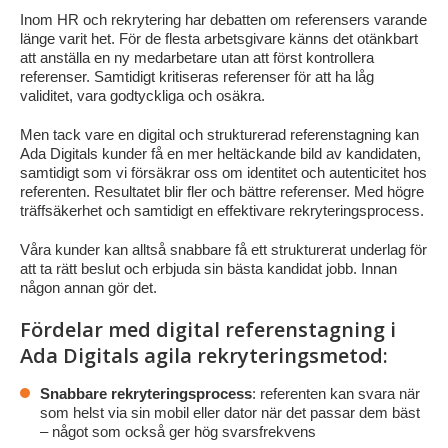
Inom HR och rekrytering har debatten om referensers varande
länge varit het. För de flesta arbetsgivare känns det otänkbart
att anställa en ny medarbetare utan att först kontrollera
referenser. Samtidigt kritiseras referenser för att ha låg
validitet, vara godtyckliga och osäkra.
Men tack vare en digital och strukturerad referenstagning kan
Ada Digitals kunder få en mer heltäckande bild av kandidaten,
samtidigt som vi försäkrar oss om identitet och autenticitet hos
referenten. Resultatet blir fler och bättre referenser. Med högre
träffsäkerhet och samtidigt en effektivare rekryteringsprocess.
Våra kunder kan alltså snabbare få ett strukturerat underlag för
att ta rätt beslut och erbjuda sin bästa kandidat jobb. Innan
någon annan gör det.
Fördelar med digital referenstagning i
Ada Digitals agila rekryteringsmetod:
Snabbare rekryteringsprocess
: referenten kan svara när
som helst via sin mobil eller dator när det passar dem bäst
– något som också ger hög svarsfrekvens