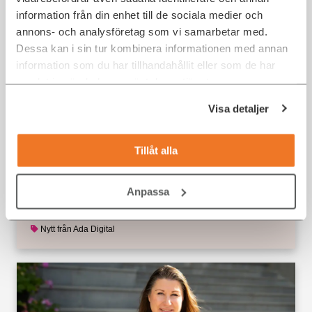
information från din enhet till de sociala medier och
annons- och analysföretag som vi samarbetar med.
Dessa kan i sin tur kombinera informationen med annan
information som du har tillhandahållit eller som de har
samlat in när du har använt deras tjänster.
Visa detaljer
Tillåt alla
När blir man senior utvecklare
egentligen
Anpassa
Nytt från Ada Digital