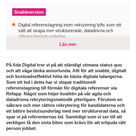
Snabbversion
Digital referenstagning inom rekrytering lyfts som ett
sätt att skapa mer strukturerade, datadrivna och
rättvisa beslutsunderlag.
Läs mer
Utan moderna metoder riskerar referenstagning att bli
subjektiv, ineffektiv och ge osäkra beslutsunderlag
som påverkar rekryteringens kvalitet.
På Ada Digital tror vi på att ständigt utmana status quo
Organisationer behöver digitalisera och standardisera
och att våga tänka annorlunda. Allt för att snabbt, digitalt
referensprocessen för att öka träffsäkerhet, spara tid
och kostnadseffektivt hitta de bästa digitala talangerna.
och fatta mer objektiva och datadrivna
Som ett led i detta har vi slopat traditionell
rekryteringsbeslut.
referenstagning till förmån för digitala referenser via
Refapp. Något som höjer kvalitén på vår agila och
datadrivna rekryteringsmetodik ytterligare. Förutom en
säkrare och mer rättvis rekrytering för kandidaterna och
ett bättre beslutsunderlag med mer strukturerad data, så
spar vi på referenternas tid. Samtidigt som vi ser till att
verkligen få den sista biten som krävs för att erbjuda rätt
person jobbet.