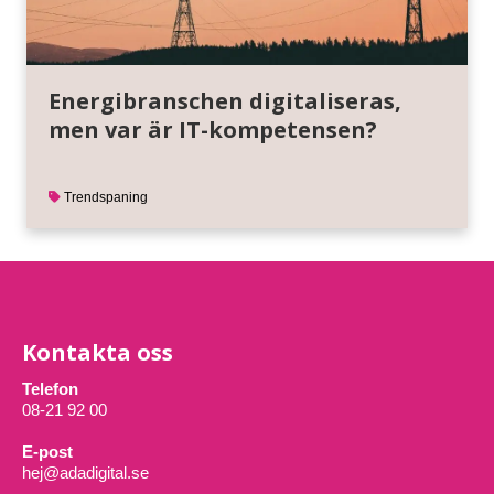
Energibranschen digitaliseras,
men var är IT-kompetensen?
Trendspaning
Kontakta oss
Telefon
08-21 92 00
E-post
hej@adadigital.se