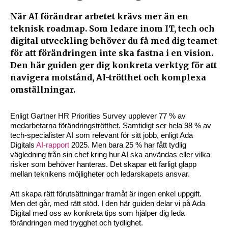
När AI förändrar arbetet krävs mer än en
teknisk roadmap.
Som ledare inom IT, tech och
digital utveckling behöver du få med dig teamet
för att förändringen inte ska fastna i en vision.
Den här guiden ger dig konkreta verktyg för att
navigera motstånd, AI-trötthet och komplexa
omställningar.
Enligt Gartner HR Priorities Survey upplever 77 % av
medarbetarna förändringströtthet. Samtidigt ser hela 98 % av
tech-specialister AI som relevant för sitt jobb, enligt Ada
Digitals
AI-rapport
2025. Men bara 25 % har fått tydlig
vägledning från sin chef kring hur AI ska användas eller vilka
risker som behöver hanteras. Det skapar ett farligt glapp
mellan teknikens möjligheter och ledarskapets ansvar.
Att skapa rätt förutsättningar framåt är ingen enkel uppgift.
Men det går, med rätt stöd. I den här guiden delar vi på Ada
Digital med oss av konkreta tips som hjälper dig leda
förändringen med trygghet och tydlighet.