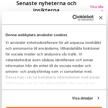
Senaste nyheterna och
Visa alla
insikterna
Denna webbplats använder cookies
Vi använder enhetsidentifierare för att anpassa innehållet
och annonserna till användarna, tillhandahålla funktioner
för sociala medier och analysera vår trafik. Vi
vidarebefordrar även sådana identifierare och annan
information från din enhet till de sociala medier och
När blir man senior utvecklare
annons- och analysföretag som vi samarbetar med.
egentligen
Dessa kan i sin tur kombinera informationen med annan
information som du har tillhandahållit eller som de har
samlat in när du har använt deras tjänster.
Rekrytering
Visa detaljer