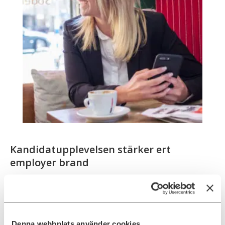
Kandidatupplevelsen stärker ert
employer brand
Hur kandidaterna uppfattar rekryteringsprocessen påverkar
direkt hur de ser på er som arbetsgivare. Ada Digital har
betyget
5,0 av 5 på Google
baserat på 48 recensioner.
Kandidaterna lyfter särskilt tydlig kommunikation,
professionellt bemötande och en process som respekterar
Denna webbplats använder cookies