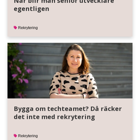
När blir man senior utvecklare
egentligen
Rekrytering
Bygga om techteamet? Då räcker
det inte med rekrytering
Rekrytering