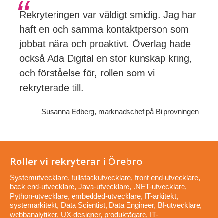
Rekryteringen var väldigt smidig. Jag har
haft en och samma kontaktperson som
jobbat nära och proaktivt. Överlag hade
också Ada Digital en stor kunskap kring,
och förståelse för, rollen som vi
rekryterade till.
– Susanna Edberg, marknadschef på Bilprovningen
Roller vi rekryterar i Örebro
Systemutvecklare, fullstackutvecklare, front end-utvecklare,
back end-utvecklare, Java-utvecklare, .NET-utvecklare,
Python-utvecklare, embedded-utvecklare, IT-arkitekt,
systemarkitekt, Data Scientist, Data Engineer, BI-utvecklare,
webbanalytiker, UX-designer, produktägare, IT-