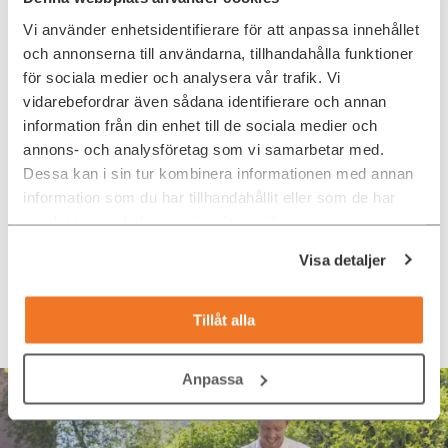
deras tid.
Vi använder enhetsidentifierare för att anpassa innehållet
och annonserna till användarna, tillhandahålla funktioner
för sociala medier och analysera vår trafik. Vi
Vi rekryterar just nu
vidarebefordrar även sådana identifierare och annan
information från din enhet till de sociala medier och
annons- och analysföretag som vi samarbetar med.
Analytics Engineer till UR i Stockholm
Dessa kan i sin tur kombinera informationen med annan
Data och Analytics
information som du har tillhandahållit eller som de har
samlat in när du har använt deras tjänster.
DevOps Engineer/AWS till Antirio, Remote
Tech
Visa detaljer
Javautvecklare till Handelsbanken Stockholm
Tillåt alla
Tech
Anpassa