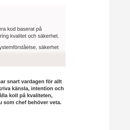
era kod baserat på
ing kvalitet och säkerhet.
systemförståelse, säkerhet
 kontinuerlig
n risk.
r snart vardagen för allt
riva känsla, intention och
lla koll på kvaliteten,
du som chef behöver veta.