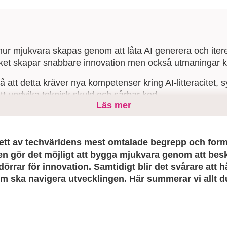
hur mjukvara skapas genom att låta AI generera och iter
ilket skapar snabbare innovation men också utmaningar kr
 att detta kräver nya kompetenser kring AI-litteracitet, 
tt undvika teknisk skuld och sårbar kod.
Läs mer
 omstrukturera team, uppdatera processer och prioritera
tt vibe coding blir en produktiv katalysator istället för e
 ett av techvärldens mest omtalade begrepp och forma
en gör det möjligt att bygga mjukvara genom att besk
örrar för innovation. Samtidigt blir det svårare att hå
om ska navigera utvecklingen. Här summerar vi allt 