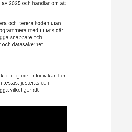
 av 2025 och handlar om att
rera och iterera koden utan
tt programmera med LLM:s där
bygga snabbare och
t och datasäkerhet.
kodning mer intuitiv kan fler
n testas, justeras och
ga vilket gör att