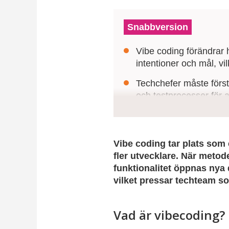
Snabbversion
Vibe coding förändrar 
intentioner och mål, v
Techchefer måste förstå
och testprocesser för a
Organisationer behöver
kompetensutveckling så a
Vibe coding tar plats som
fler utvecklare. När metod
funktionalitet öppnas nya d
vilket pressar techteam s
Vad är vibecoding?