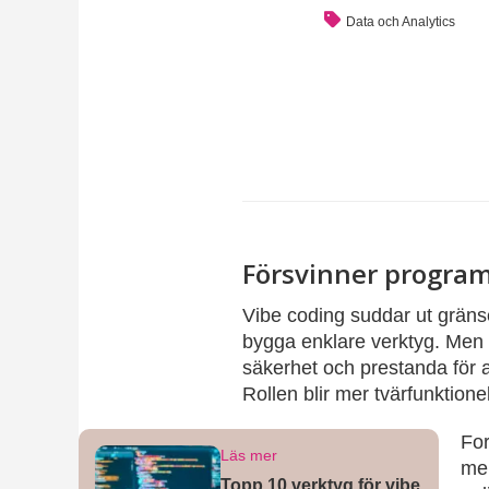
Data och Analytics
Försvinner progra
Vibe coding suddar ut gräns
bygga enklare verktyg. Men 
säkerhet och prestanda för at
Rollen blir mer tvärfunktione
For
Läs mer
men
Topp 10 verktyg för vibe