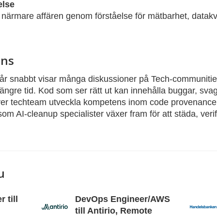
else
närmare affären genom förståelse för mätbarhet, datakva
ens
går snabbt visar många diskussioner på Tech-communiti
 längre tid. Kod som ser rätt ut kan innehålla buggar, sv
höver techteam utveckla kompetens inom code provenance 
som AI-cleanup specialister växer fram för att städa, verif
u
 till
DevOps Engineer/AWS
till Antirio, Remote