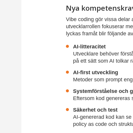
Nya kompetenskrav
Vibe coding gör vissa delar 
utvecklarrollen fokuserar mer
lyckas framåt blir följande 
AI-litteracitet
Utvecklare behöver först
på ett sätt som AI tolkar r
AI-first utveckling
Metoder som prompt engine
Systemförståelse och 
Eftersom kod genereras sn
Säkerhet och test
AI-genererad kod kan se k
policy as code och struktu