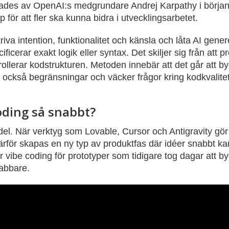
ades av OpenAI:s medgrundare Andrej Karpathy i början
för att fler ska kunna bidra i utvecklingsarbetet.
riva intention, funktionalitet och känsla och låta AI gene
ficerar exakt logik eller syntax. Det skiljer sig från a
rollerar kodstrukturen. Metoden innebär att det går att 
också begränsningar och väcker frågor kring kodkvalite
oding så snabbt?
 del. När verktyg som Lovable, Cursor och Antigravity gör 
Därför skapas en ny typ av produktfas där idéer snabbt ka
be coding för prototyper som tidigare tog dagar att byg
abbare.