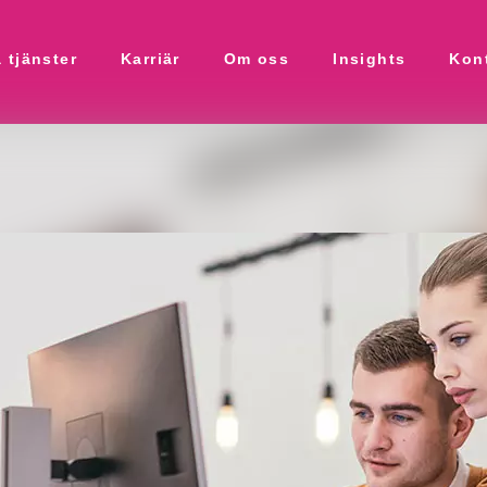
 tjänster
Karriär
Om oss
Insights
Kon