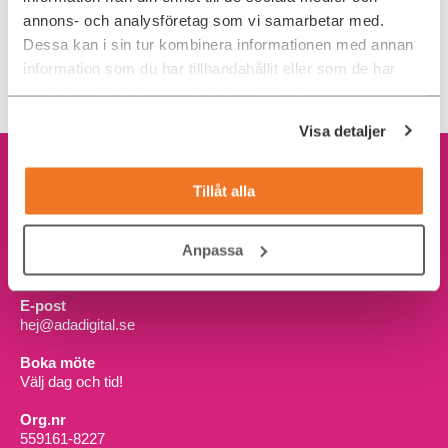
annons- och analysföretag som vi samarbetar med.
Dessa kan i sin tur kombinera informationen med annan
information som du har tillhandahållit eller som de har
TILLBAKA TILL LEDIGA JOBB
samlat in när du har använt deras tjänster.
Visa detaljer
Tillåt alla
Kontakta oss
Telefon
Anpassa
08-21 92 00
E-post
hej@adadigital.se
Boka möte
Välj dag och tid!
Org.nr
559161-8227