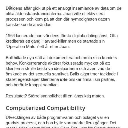
Dåtidens affär gick ut på ett analogt insamlande av data om de
olika äktenskapskandidaterna. Joan ville effektivisera
processen och kom på att den där nymodigheten datorn
kanske kunde användas.
1964 lanserade hon världens första digitala datingtjänst. Ofta
krediteras ett gäng Harvard-killar men de startade sin
‘Operation Match’ ett år efter Joan.
Ball hittade nya sätt att dokumentera och möta sina kunders
behov. Konkurrerande aktörer fokuserade mycket på att
klienterna skulle beskriva idealpartnern och även vad de
önskade av det sexuella samlivet. Balls algoritmer tacklade i
stället egenskaper klienterna
inte
önskar finna i sin partner,
och berörde knappt samlivet.
Resultatet? Större sannolikhet till en långsiktig match.
Computerized Compatibility
Utvecklingen av både programvaran och bolaget var en
gradvis process, och hon bytte varumärke flera gånger. Det