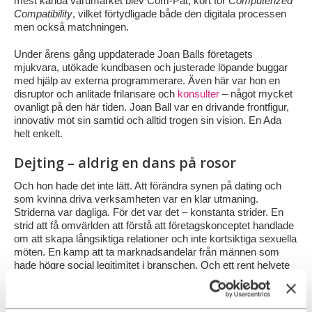
mest kända varumärket blev Com-Pat, kort för
Computerized
Compatibility
, vilket förtydligade både den digitala processen
men också matchningen.
Under årens gång uppdaterade Joan Balls företagets
mjukvara, utökade kundbasen och justerade löpande buggar
med hjälp av externa programmerare. Även här var hon en
disruptor och anlitade frilansare och
konsulter
– något mycket
ovanligt på den här tiden. Joan Ball var en drivande frontfigur,
innovativ mot sin samtid och alltid trogen sin vision. En Ada
helt enkelt.
Dejting – aldrig en dans på rosor
Och hon hade det inte lätt. Att förändra synen på dating och
som kvinna driva verksamheten var en klar utmaning.
Striderna var dagliga. För det var det – konstanta strider. En
strid att få omvärlden att förstå att företagskonceptet handlade
om att skapa långsiktiga relationer och inte kortsiktiga sexuella
möten. En kamp att ta marknadsandelar från männen som
hade högre social legitimitet i branschen. Och ett rent helvete
att bedriva marknadsföring i ett samhälle som misstänkte att
Joans Balls äktenskapsbyrå var en täckmantel för prostitution.