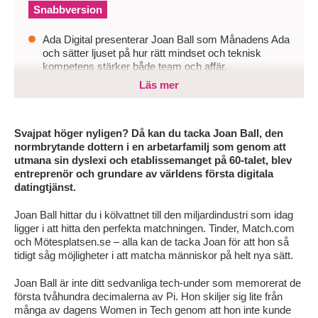
Snabbversion
Ada Digital presenterar Joan Ball som Månadens Ada
och sätter ljuset på hur rätt mindset och teknisk
kompetens stärker både team och affär.
Läs mer
Genom att visa hur teknisk kompetens, nyfikenhet
och personligt engagemang samspelar tydliggör
inlägget varför rätt mindset är avgörande i en bransch
som förändras snabbt.
Svajpat höger nyligen? Då kan du tacka Joan Ball, den
normbrytande dottern i en arbetarfamilj som genom att
För organisationer innebär det att rekrytera och
utmana sin dyslexi och etablissemanget på 60-talet, blev
utveckla specialister som inte bara kan sin teknik
entreprenör och grundare av världens första digitala
utan också vill ta ansvar, bidra i teamet och driva
datingtjänst.
utveckling framåt.
Joan Ball hittar du i kölvattnet till den miljardindustri som idag
ligger i att hitta den perfekta matchningen. Tinder, Match.com
och Mötesplatsen.se – alla kan de tacka Joan för att hon så
tidigt såg möjligheter i att matcha människor på helt nya sätt.
Joan Ball är inte ditt sedvanliga tech-under som memorerat de
första tvåhundra decimalerna av Pi. Hon skiljer sig lite från
många av dagens Women in Tech genom att hon inte kunde