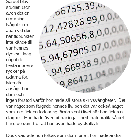
Så det blev
studier. Och
även det en
utmaning.
Något som
Joan vid den
här tidpunkten
inte kände till
var hennes
dyslexi. Idag
något de
flesta inte ens
rycker på
axlarna för.
Men då
ansågs hon
dum och
ingen förstod varför hon hade så stora skrivsvårigheter. Det
var något som färgade hennes liv, och det var också något
som inte fick en förklaring förrän sent i livet när hon fick sin
diagnos. Hon hade även utmaningar med matematik så det
finns de som tror att hon även hade dyskalkyli.
Dock vägrade hon tolkas som dum för att hon hade andra