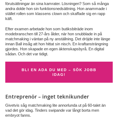
förutsättningar än sina kamrater. Lösningen? Som så många
andra dolde hon sin funktionsnedsättning. Hon anammade i
stället rollen som klassens clown och skaffade sig en rapp
käft.
Efter examen arbetade hon som butiksbiträde inom
modebranschen till 27-års ålder, när hon snubblade in på
matchmaking i väntan på ny anställning. Det dröjde inte länge
innan Ball insåg att hon hittat sin nisch. En kraftansträngning
gjordes. Hon skapade en egen äktenskapsbyrå. En digital
sådan. Och det var tidigt.
BLI EN ADA DU MED – SÖK JOBB
IDAG!
Entreprenör – inget teknikunder
Givetvis såg matchmaking lite annorlunda ut på 60-talet än
vad det gör idag. Tinders swipande var långt borta men
embryot fanns.