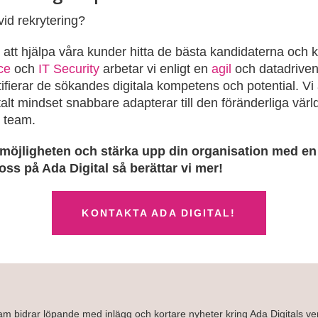
id rekrytering?
ör att hjälpa våra kunder hitta de bästa kandidaterna och
ce
och
IT Security
arbetar vi enligt en
agil
och datadriven
ntifierar de sökandes digitala kompetens och potential. 
talt mindset snabbare adapterar till den föränderliga värld
t team.
på möjligheten och stärka upp din organisation med en 
 oss på Ada Digital så berättar vi mer!
KONTAKTA ADA DIGITAL!
eam bidrar löpande med inlägg och kortare nyheter kring Ada Digitals 