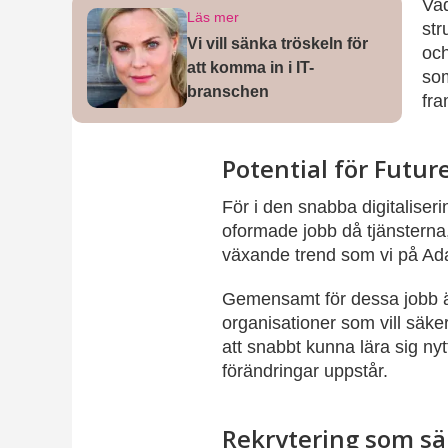
Va
Läs mer
str
Vi vill sänka tröskeln för
och
att komma in i IT-
som
branschen
fra
Potential för Futur
För i den snabba digitaliser
oformade jobb då tjänsterna
växande trend som vi på Ada
Gemensamt för dessa jobb är
organisationer som vill säke
att snabbt kunna lära sig ny
förändringar uppstår.
Rekrytering som säk