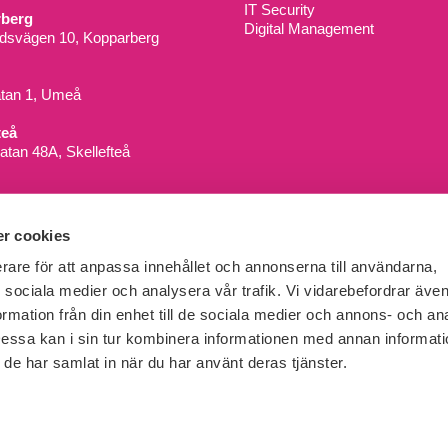
IT Security
berg
Digital Management
dsvägen 10, Kopparberg
atan 1, Umeå
teå
atan 48A, Skellefteå
r cookies
erare för att anpassa innehållet och annonserna till användarna,
ör sociala medier och analysera vår trafik. Vi vidarebefordrar äv
ormation från din enhet till de sociala medier och annons- och an
ssa kan i sin tur kombinera informationen med annan informat
om de har samlat in när du har använt deras tjänster.
Ada Digital är en del i företagsgruppen
Key People Group
Invici
Signpost
ToFindO