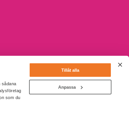
Tillåt alla
en sådana
Anpassa
alysföretag
ion som du
ut
Mesh
Tengai