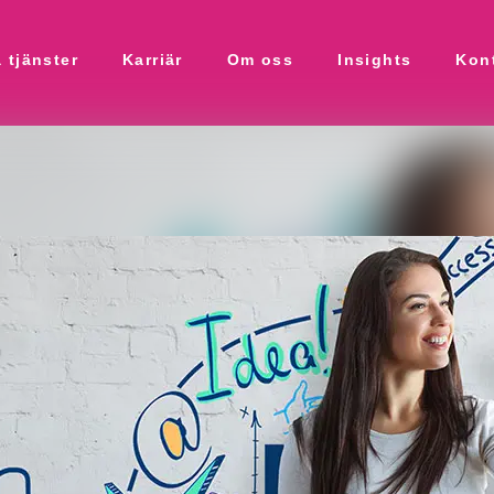
 tjänster
Karriär
Om oss
Insights
Kon