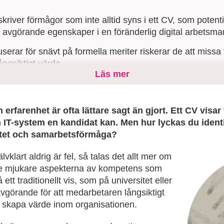
river förmågor som inte alltid syns i ett CV, som potenti
avgörande egenskaper i en föränderlig digital arbetsma
userar för snävt på formella meriter riskerar de att miss
ngsiktigt värde.
Läs mer
kompetensbaserade metoder kan rekryteringar identifier
 potential.
rfarenhet är ofta lättare sagt än gjort. Ett CV visar t
IT-system en kandidat kan. Men hur lyckas du
ident
litet och samarbetsförmåga?
vklart aldrig är fel, så talas det allt mer om
de mjukare aspekterna av kompetens som
 ett traditionellt vis, som på universitet eller
vgörande för att medarbetaren långsiktigt
h skapa värde inom organisationen.