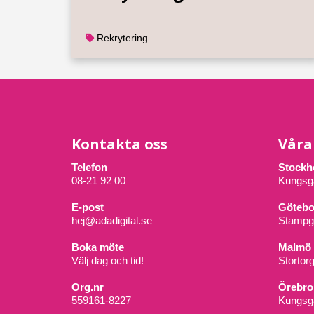
Rekrytering
Kontakta oss
Våra
Telefon
Stockh
08-21 92 00
Kungsg
E-post
Götebo
hej@adadigital.se
Stampg
Boka möte
Malmö
Välj dag och tid!
Stortor
Org.nr
Örebro
559161-8227
Kungsga