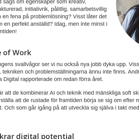
d sägs om egenskaper som kreativ,
ukturerad, initiativrik, pålitlig, samarbetsvillig
 en fena på problemlösning? Visst låter det
 en perfekt anställd? Idag, men inte minst i
mtiden!
e of Work
ingens svallvågor ser vi nu också nya jobb dyka upp. Vis
, tekniken och problemställningarna ännu inte finns. An
 Digital rapporterade om redan förra året.
 att de kombinerar AI och teknik med mänskliga soft ski
rställa att de rustade för framtiden börja se sig om eft
tt. Och som går igång på att utveckla sig själva i takt m
rar digital potential