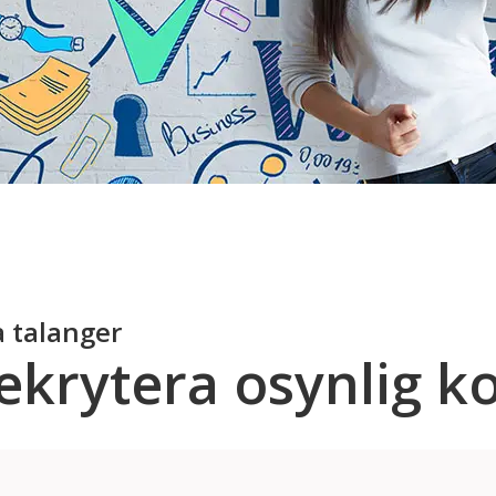
a talanger
rekrytera osynlig 