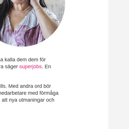
sa kalla dem dem för
dra säger
superjobs
. En
lls. Med andra ord bör
er medarbetare med förmåga
ed att nya utmaningar och