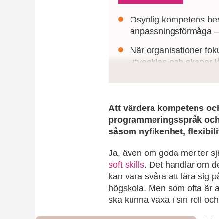
Osynlig kompetens besk
anpassningsförmåga – 
När organisationer fok
utvecklas och skapar lå
Genom datadrivna och 
kompetens och framtida
Att värdera kompetens och e
programmeringsspråk och 
såsom nyfikenhet, flexibi
Ja, även om goda meriter själ
soft skills
. Det handlar om 
kan vara svåra att lära sig på
högskola. Men som ofta är a
ska kunna växa i sin roll oc