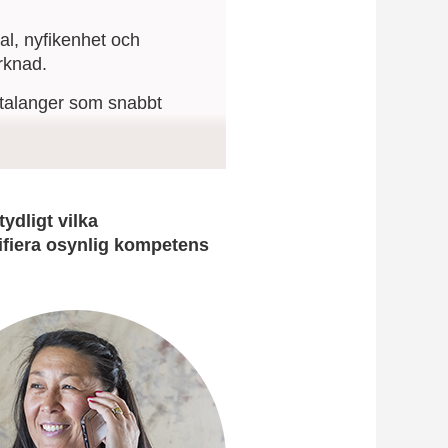
al, nyfikenhet och
rknad.
a talanger som snabbt
a både faktisk
ydligt vilka
ifiera osynlig kompetens