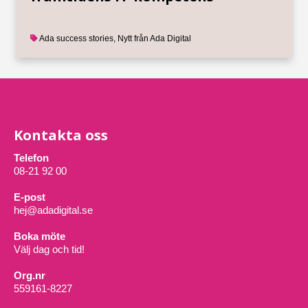
Ada success stories
,
Nytt från Ada Digital
Kontakta oss
Telefon
08-21 92 00
E-post
hej@adadigital.se
Boka möte
Välj dag och tid!
Org.nr
559161-8227