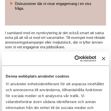
Diskussioner där ni visar engagemang i en viss
fråga.
I samband med en nyrekrytering är det också smart att satsa
extra på att nå ut med ert varumärke. Till exempel med riktade
annonseringskampanjer eller mejlutskick, där ni lyfter ämnen
som ni vet engagerar era jobbsökare.
Viktigt är också att tydligt i platsannonsen marknadsföra ert
Employer Brand. Detta kan ni göra genom att i text beskriva er
företagskultur och era värderingar. Gärna ihop med bilder och
rörligt material som förstärker det ni vill säga.
Denna webbplats använder cookies
Vinster med Recruitment Marketing
Vi använder enhetsidentifierare för att anpassa innehållet
Om ni lyckas
och annonserna till användarna, tillhandahålla funktioner
är vinsterna
för sociala medier och analysera vår trafik. Vi
stora. Ni får
vidarebefordrar även sådana identifierare och annan
inte bara en
information från din enhet till de sociala medier och
ökad