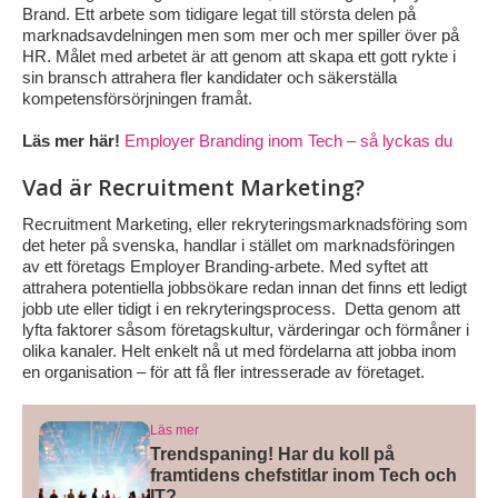
Brand. Ett arbete som tidigare legat till största delen på
marknadsavdelningen men som mer och mer spiller över på
HR. Målet med arbetet är att genom att skapa ett gott rykte i
sin bransch attrahera fler kandidater och säkerställa
kompetensförsörjningen framåt.
Läs mer här!
Employer Branding inom Tech – så lyckas du
Vad är Recruitment Marketing?
Recruitment Marketing, eller rekryteringsmarknadsföring som
det heter på svenska, handlar i stället om marknadsföringen
av ett företags Employer Branding-arbete. Med syftet att
attrahera potentiella jobbsökare redan innan det finns ett ledigt
jobb ute eller tidigt i en rekryteringsprocess. Detta genom att
lyfta faktorer såsom företagskultur, värderingar och förmåner i
olika kanaler. Helt enkelt nå ut med fördelarna att jobba inom
en organisation – för att få fler intresserade av företaget.
Läs mer
Trendspaning! Har du koll på
framtidens chefstitlar inom Tech och
IT?