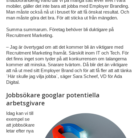
snabbföränderlig värld där vi på många sätt lever livet i våra
mobiler, gäller det inte bara att jobba med Employer Branding.
Man måste också nå ut i bruset för att få önskat resultat. Och
man måste göra det bra. För att sticka ut från mängden.
Summa summarum. Företag behöver bli duktigare på
Recruitment Marketing.
– Jag är övertygad om att det kommer bli än viktigare med
Recruitment Marketing framåt. Särskilt inom IT och Tech. För
det finns inget som tyder på att konkurrensen om talangerna
kommer att minska. Snarare tvärtom. Då blir det än viktigare
att nå ut med sitt Employer Brand och för att få fler att att tänka
´Här skulle jag vilja jobba`, säger Sara Scheef, VD för Ada
Digital.
Jobbsökare googlar potentiella
arbetsgivare
Idag kan vi till
exempel se
att jobbsökare
letar efter nya