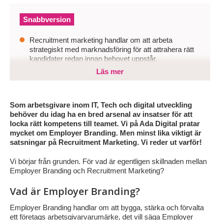
Snabbversion
Recruitment marketing handlar om att arbeta
strategiskt med marknadsföring för att attrahera rätt
kandidater redan innan behovet uppstår.
Läs mer
Företag som enbart annonserar när en tjänst blir ledig
riskerar att missa passiva talanger och hamna i
tidskrävande rekryteringsprocesser med svag
träffsäkerhet.
Som arbetsgivare inom IT, Tech och digital utveckling
behöver du idag ha en bred arsenal av insatser för att
För att lyckas behöver organisationer bygga ett starkt
locka rätt kompetens till teamet. Vi på Ada Digital pratar
arbetsgivarvarumärke, arbeta datadrivet med
mycket om Employer Branding. Men minst lika viktigt är
kandidatinsikter och skapa relevant innehåll som
satsningar på Recruitment Marketing. Vi reder ut varför!
väcker intresse över tid.
Vi börjar från grunden. För vad är egentligen skillnaden mellan
Employer Branding och Recruitment Marketing?
Vad är Employer Branding?
Employer Branding handlar om att bygga, stärka och förvalta
ett företags arbetsgivarvarumärke, det vill säga Employer