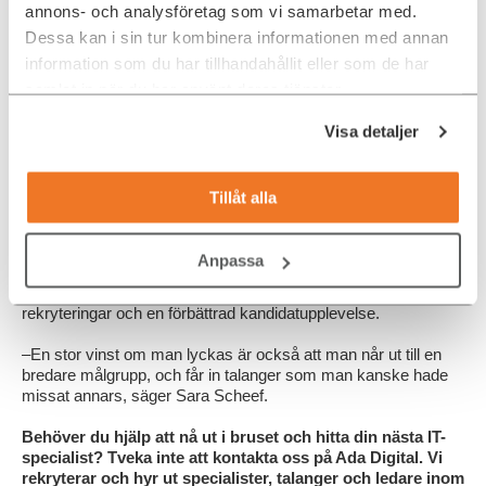
annons- och analysföretag som vi samarbetar med.
Dessa kan i sin tur kombinera informationen med annan
information som du har tillhandahållit eller som de har
samlat in när du har använt deras tjänster.
Visa detaljer
Tillåt alla
varumärkeskännedom och fler sökande till lediga tjänster.
Anpassa
Recruitment Marketing kan också bidra till ett mer kvalificerat
nätverk av talanger och potentiella jobbsökare, snabbare
rekryteringar och en förbättrad kandidatupplevelse.
–En stor vinst om man lyckas är också att man når ut till en
bredare målgrupp, och får in talanger som man kanske hade
missat annars, säger Sara Scheef.
Behöver du hjälp att nå ut i bruset och hitta din nästa IT-
specialist? Tveka inte att kontakta oss på Ada Digital.
Vi
rekryterar och hyr ut specialister, talanger och ledare inom