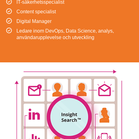
IT-säkerhetsspecialist
Content specialist
Digital Manager
Ledare inom DevOps, Data Science, analys,
användarupplevelse och utveckling