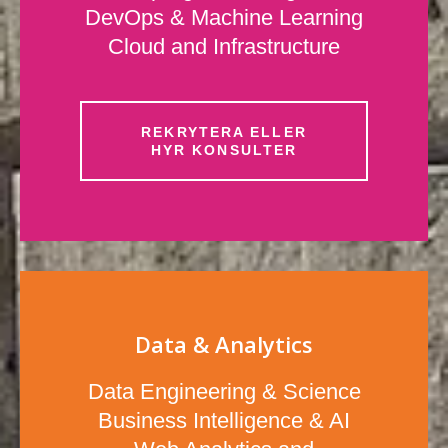
DevOps & Machine Learning
Cloud and Infrastructure
REKRYTERA ELLER
HYR KONSULTER
Data & Analytics
Data Engineering & Science
Business Intelligence & AI