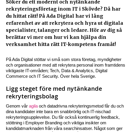
Söker du ett modernt och nytänkande
rekryteringsföretag inom IT i Skövde? Då har
du hittat rätt! På Ada Digital har vi lång
erfarenhet av att rekrytera och hyra ut digitala
specialister, talanger och ledare. Hör av dig så
berättar vi mer om hur vi kan hjälpa din
verksamhet hitta rätt IT-kompetens framåt
!
På Ada Digital stöttar vi små som stora företag, myndigheter
och organisationer med att rekrytera personal inom framtidens
viktigaste IT-områden; Tech, Data & Analytics, Digital
Commerce och IT Security. Över hela Sverige.
Ligg steget före med nytänkande
rekryteringsbolag
Genom vår
agila
och datadrivna rekryteringsmetod får du och
dina kandidater inte bara en snabbrörlig och IT-nischad
rekryteringsupplevelse. Du får också kontinuerlig feedback,
stöttning i Employer Branding och viktiga insikter om
kandidatmarknaden från våra searchinsatser. Något som ger