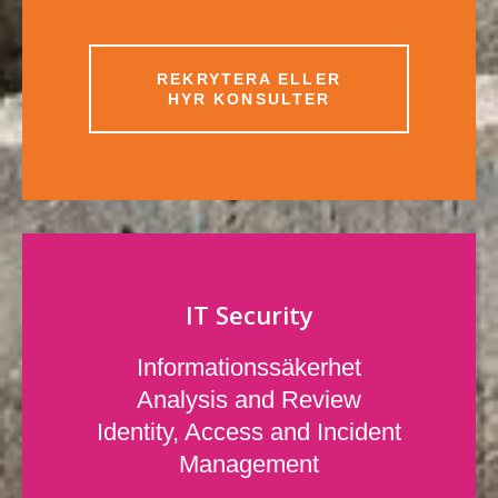
REKRYTERA ELLER
HYR KONSULTER
IT Security
Informationssäkerhet
Analysis and Review
Identity, Access and Incident
Management