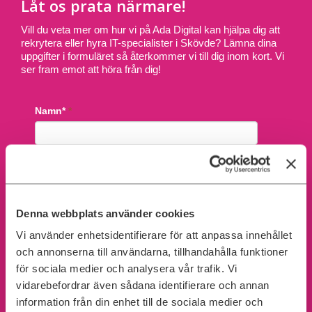
Låt os prata närmare!
Vill du veta mer om hur vi på Ada Digital kan hjälpa dig att
rekrytera eller hyra IT-specialister i Skövde? Lämna dina
uppgifter i formuläret så återkommer vi till dig inom kort. Vi
ser fram emot att höra från dig!
Denna webbplats använder cookies
Vi använder enhetsidentifierare för att anpassa innehållet
och annonserna till användarna, tillhandahålla funktioner
för sociala medier och analysera vår trafik. Vi
vidarebefordrar även sådana identifierare och annan
information från din enhet till de sociala medier och