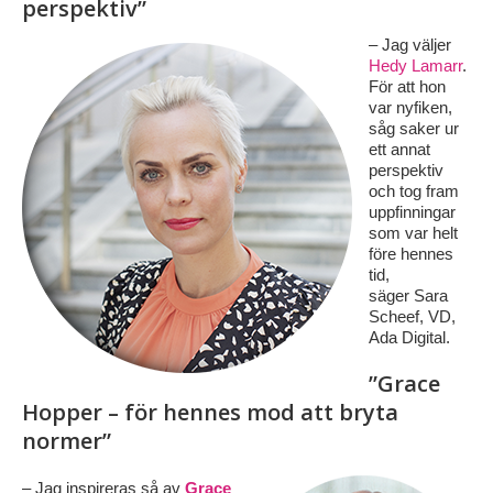
perspektiv”
–
Jag väljer
Hedy Lamarr
.
För att hon
var nyfiken,
såg saker ur
ett annat
perspektiv
och tog fram
uppfinningar
som var helt
före hennes
tid,
säger Sara
Scheef, VD,
Ada Digital.
”Grace
Hopper – för hennes mod att bryta
normer”
–
Jag inspireras så av
Grace