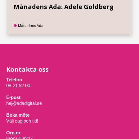
Månadens Ada: Adele Goldberg
Månadens Ada
Kontakta oss
Telefon
08-21 92 00
E-post
hej@adadigital.se
Boka möte
Välj dag och tid!
Org.nr
559161-8227