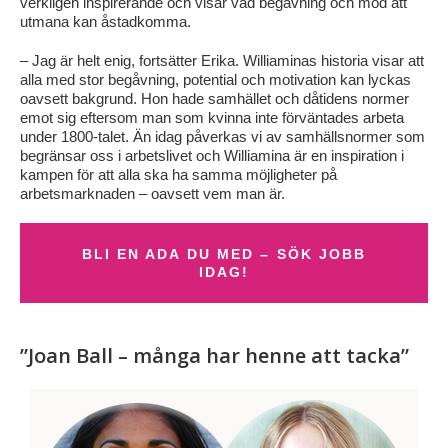
verkligen inspirerande och visar vad begåvning och mod att
utmana kan åstadkomma.
– Jag är helt enig, fortsätter Erika. Williaminas historia visar att
alla med stor begåvning, potential och motivation kan lyckas
oavsett bakgrund. Hon hade samhället och dåtidens normer
emot sig eftersom man som kvinna inte förväntades arbeta
under 1800-talet. Än idag påverkas vi av samhällsnormer som
begränsar oss i arbetslivet och Williamina är en inspiration i
kampen för att alla ska ha samma möjligheter på
arbetsmarknaden – oavsett vem man är.
BLI EN ADA DU MED – SÖK JOBB
IDAG!
”Joan Ball – många har henne att tacka”