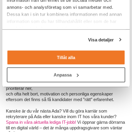
föddes ur
annons- och analysföretag som vi samarbetar med.
frustrationen
Dessa kan i sin tur kombinera informationen med annan
att rekryterare
och
information som du har tillhandahållit eller som de har
konsultbolag
samlat in när du har använt deras tjänster.
ofta fokuserar
på kandidater
Visa detaljer
och konsulter
med lång IT-
karriär. Ofta
Tillåt alla
stannar
kravlistan på
programspråk
Anpassa
och ramverk.
Man
prioriterar ner,
och ofta helt bort, motivation och personliga egenskaper
eftersom det finns så få kandidater med ”rätt” erfarenhet.
Kanske är du vår nästa Ada? Vill du göra karriär som
rekryterare på Ada eller kanske inom IT hos våra kunder?
Spana in våra aktuella lediga IT-jobb!
Vi öppnar gärna dörrarna
till en digital värld – det är många uppdragsgivare som väntar