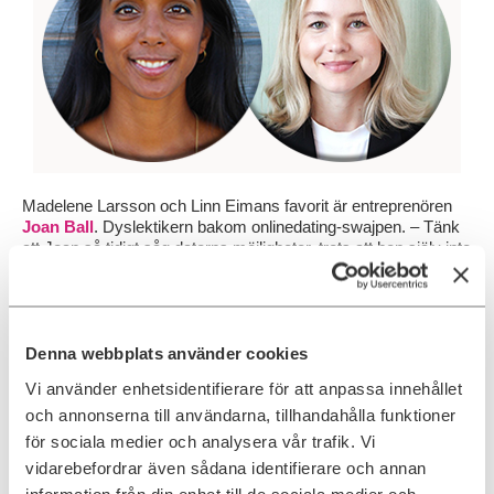
Madelene Larsson och Linn Eimans favorit är entreprenören
Joan Ball
. Dyslektikern bakom onlinedating-swajpen. – Tänk
att Joan så tidigt såg datorns möjligheter, trots att hon själv inte
kodade, menar Linn. Och hennes arbete resulterade i att
matcha människor på ett nytt sätt!
– Ja! Otroligt, instämmer Madelene. Tänk att mot alla odds
Denna webbplats använder cookies
och inte mentalsjuk, utan mentalstark, bröt hon normer och
gjorde det ingen gjort innan henne. Många har henne att tacka
Vi använder enhetsidentifierare för att anpassa innehållet
för sina lyckade äktenskap skulle jag vilja påstå!
och annonserna till användarna, tillhandahålla funktioner
Vi tänker om. Och gör tvärtom.
för sociala medier och analysera vår trafik. Vi
vidarebefordrar även sådana identifierare och annan
Ada Digital
information från din enhet till de sociala medier och