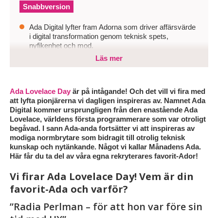
Snabbversion
Ada Digital lyfter fram Adorna som driver affärsvärde
i digital transformation genom teknisk spets,
nyfikenhet och mod.
Läs mer
När techteam fastnar i gamla kravprofiler eller jagar
snäva CV:n riskerar de att missa potentialen som
driver innovation, mångfald och långsiktig utveckling.
Ada Lovelace Day
är på intågande! Och det vill vi fira med
Organisationer behöver därför bredda synen på
att lyfta pionjärerna vi dagligen inspireras av. Namnet Ada
kompetens, matcha på skills och motivation samt
Digital kommer ursprungligen från den enastående Ada
bygga team som vill mer för att ligga steget före i en
Lovelace, världens första programmerare som var otroligt
snabbt föränderlig techvärld.
begåvad. I sann Ada-anda fortsätter vi att inspireras av
modiga normbrytare som bidragit till otrolig teknisk
kunskap och nytänkande. Något vi kallar Månadens Ada.
Här får du ta del av våra egna rekryterares favorit-Ador!
Vi firar Ada Lovelace Day! Vem är din
favorit-Ada och varför?
”Radia Perlman – för att hon var före sin