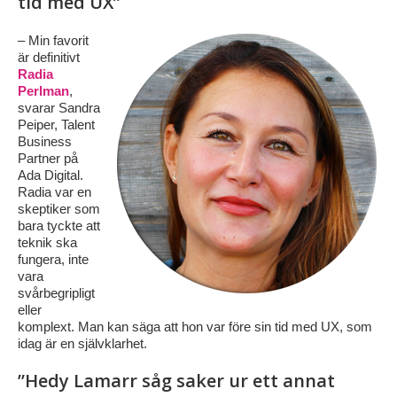
tid med UX”
–
Min favorit
är definitivt
Radia
Perlman
,
svarar Sandra
Peiper, Talent
Business
Partner på
Ada Digital.
Radia var en
skeptiker som
bara tyckte att
teknik ska
fungera, inte
vara
svårbegripligt
eller
komplext. Man kan säga att hon var före sin tid med UX, som
idag är en självklarhet.
”Hedy Lamarr såg saker ur ett annat