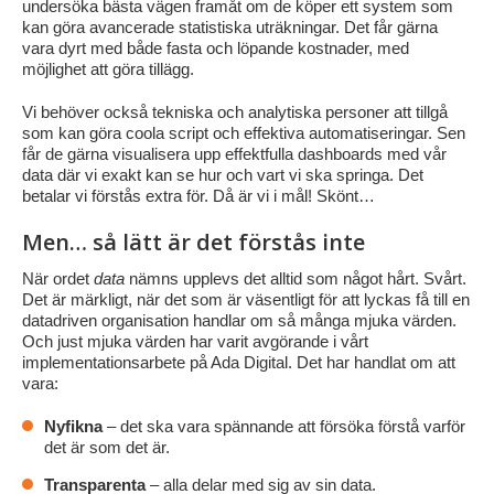
undersöka bästa vägen framåt om de köper ett system som
kan göra avancerade statistiska uträkningar. Det får gärna
vara dyrt med både fasta och löpande kostnader, med
möjlighet att göra tillägg.
Vi behöver också tekniska och analytiska personer att tillgå
som kan göra coola script och effektiva automatiseringar. Sen
får de gärna visualisera upp effektfulla dashboards med vår
data där vi exakt kan se hur och vart vi ska springa. Det
betalar vi förstås extra för. Då är vi i mål! Skönt…
Men… så lätt är det förstås inte
När ordet
data
nämns upplevs det alltid som något hårt. Svårt.
Det är märkligt, när det som är väsentligt för att lyckas få till en
datadriven organisation handlar om så många mjuka värden.
Och just mjuka värden har varit avgörande i vårt
implementationsarbete på Ada Digital. Det har handlat om att
vara:
Nyfikna
– det ska vara spännande att försöka förstå varför
det är som det är.
Transparenta
– alla delar med sig av sin data.