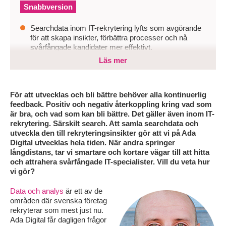
Snabbversion
Searchdata inom IT-rekrytering lyfts som avgörande
för att skapa insikter, förbättra processer och nå
svårfångade kandidater mer effektivt.
Läs mer
Utan datadrivna arbetssätt riskerar organisationer att
fatta beslut på magkänsla, missa förbättringspotential
och tappa tempo i en konkurrensutsatt
kandidatmarknad.
För att utvecklas och bli bättre behöver alla kontinuerlig
feedback. Positiv och negativ återkoppling kring vad som
Företag behöver bygga en datadriven kultur,
är bra, och vad som kan bli bättre. Det gäller även inom IT-
analysera kandidatflöden och aktivt testa hypoteser
rekrytering. Särskilt search. Att samla searchdata och
för att kontinuerligt optimera sin rekrytering och träffa
utveckla den till rekryteringsinsikter gör att vi på Ada
rätt kompetens snabbare.
Digital utvecklas hela tiden. När andra springer
långdistans, tar vi smartare och kortare vägar till att hitta
och attrahera svårfångade IT-specialister. Vill du veta hur
vi gör?
Data och analys
är ett av de
områden där svenska företag
rekryterar som mest just nu.
Ada Digital får dagligen frågor