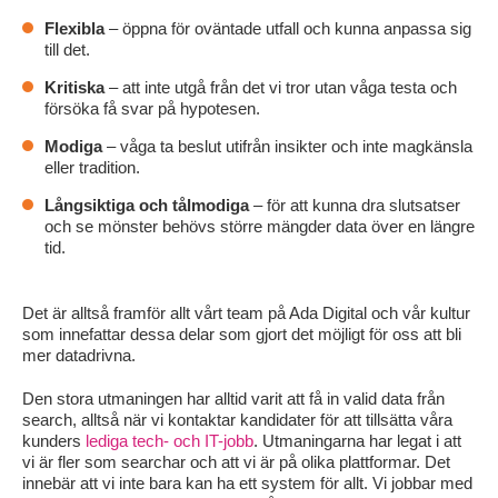
Flexibla
– öppna för oväntade utfall och kunna anpassa sig
till det.
Kritiska
– att inte utgå från det vi tror utan våga testa och
försöka få svar på hypotesen.
Modiga
– våga ta beslut utifrån insikter och inte magkänsla
eller tradition.
Långsiktiga
och tålmodiga
– för att kunna dra slutsatser
och se mönster behövs större mängder data över en längre
tid.
Det är alltså framför allt vårt team på Ada Digital och vår kultur
som innefattar dessa delar som gjort det möjligt för oss att bli
mer datadrivna.
Den stora utmaningen har alltid varit att få in valid data från
search, alltså när vi kontaktar kandidater för att tillsätta våra
kunders
lediga tech- och IT-jobb
. Utmaningarna har legat i att
vi är fler som searchar och att vi är på olika plattformar. Det
innebär att vi inte bara kan ha ett system för allt. Vi jobbar med