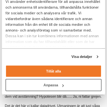
Vi använder enhetsidentifierare för att anpassa innehållet
droppar av i detta steg? Hur många tappar vi mellan oss och
och annonserna till användarna, tillhandahålla funktioner
kundmötet, och hur många tappar vi efter kandidaten träffat
kund? Frågorna vi ställer oss är många.
för sociala medier och analysera vår trafik. Vi
vidarebefordrar även sådana identifierare och annan
Utgå från searchdata och sätt upp
information från din enhet till de sociala medier och
hypoteser!
annons- och analysföretag som vi samarbetar med.
Dessa kan i sin tur kombinera informationen med annan
Faktum är att vi faktiskt har all information! Det ger ju inga svar
i sig utan det visar bara hur det ser ut.
information som du har tillhandahållit eller som de har
samlat in när du har använt deras tjänster.
Det som blir riktigt intressant (hur spännande kan det bli
egentligen?) är att ta fram frågeställningar och sätta upp
Visa detaljer
hypoteser utifrån den data vi har.
Exempelvis kan vi fråga oss varför vi har ett tapp av
Tillåt alla
javautvecklare
. Hypotesen kan vara att vi tappar dem efter vi
haft en telefonavstämning med dem. Ok! Då mäter vi
searchdata på tappet mellan positivt svar från javautvecklare
Anpassa
till avstämning, och avstämning till intervju hos Ada Digital. Oj!
Hypotesen verkar stämma. Då blir nästa fråga varför tappar vi
dem vid avstämning? Hypotesen blir då….. Ja, ni fattar grejen.
Det är det här vi kallar datadrivet. Utmaningen är att just våga