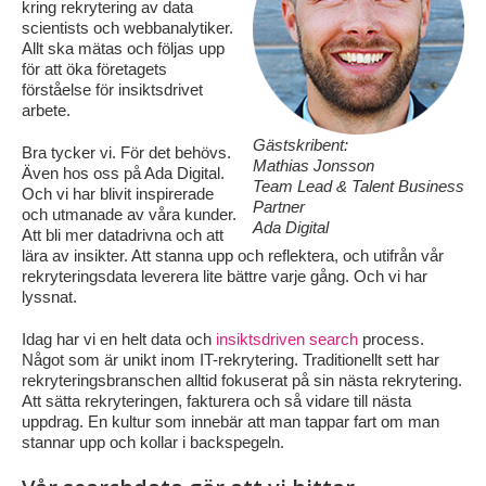
kring rekrytering av data
scientists och webbanalytiker.
Allt ska mätas och följas upp
för att öka företagets
förståelse för insiktsdrivet
arbete.
Gästskribent:
Bra tycker vi. För det behövs.
Mathias Jonsson
Även hos oss på Ada Digital.
Team Lead & Talent Business
Och vi har blivit inspirerade
Partner
och utmanade av våra kunder.
Ada Digital
Att bli mer datadrivna och att
lära av insikter. Att stanna upp och reflektera, och utifrån vår
rekryteringsdata leverera lite bättre varje gång. Och vi har
lyssnat.
Idag har vi en helt data och
insiktsdriven search
process.
Något som är unikt inom IT-rekrytering. Traditionellt sett har
rekryteringsbranschen alltid fokuserat på sin nästa rekrytering.
Att sätta rekryteringen, fakturera och så vidare till nästa
uppdrag. En kultur som innebär att man tappar fart om man
stannar upp och kollar i backspegeln.