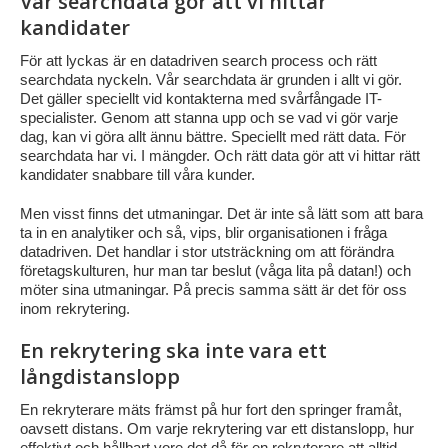
Vår searchdata gör att vi hittar
kandidater
För att lyckas är en datadriven search process och rätt
searchdata nyckeln. Vår searchdata är grunden i allt vi gör.
Det gäller speciellt vid kontakterna med svårfångade IT-
specialister. Genom att stanna upp och se vad vi gör varje
dag, kan vi göra allt ännu bättre. Speciellt med rätt data. För
searchdata har vi. I mängder. Och rätt data gör att vi hittar rätt
kandidater snabbare till våra kunder.
Men visst finns det utmaningar. Det är inte så lätt som att bara
ta in en analytiker och så, vips, blir organisationen i fråga
datadriven. Det handlar i stor utsträckning om att förändra
företagskulturen, hur man tar beslut (våga lita på datan!) och
möter sina utmaningar. På precis samma sätt är det för oss
inom rekrytering.
En rekrytering ska inte vara ett
långdistanslopp
En rekryterare mäts främst på hur fort den springer framåt,
oavsett distans. Om varje rekrytering var ett distanslopp, hur
effektivt och hållbart vore det då för en rekryterare att alltid