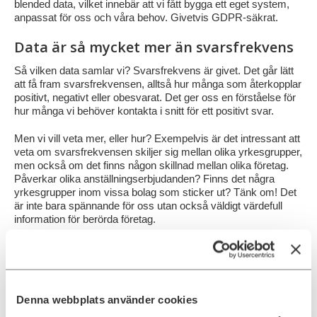
blended data, vilket innebär att vi fått bygga ett eget system,
anpassat för oss och våra behov. Givetvis GDPR-säkrat.
Data är så mycket mer än svarsfrekvens
Så vilken data samlar vi? Svarsfrekvens är givet. Det går lätt
att få fram svarsfrekvensen, alltså hur många som återkopplar
positivt, negativt eller obesvarat. Det ger oss en förståelse för
hur många vi behöver kontakta i snitt för ett positivt svar.
Men vi vill veta mer, eller hur? Exempelvis är det intressant att
veta om svarsfrekvensen skiljer sig mellan olika yrkesgrupper,
men också om det finns någon skillnad mellan olika företag.
Påverkar olika anställningserbjudanden? Finns det några
yrkesgrupper inom vissa bolag som sticker ut? Tänk om! Det
är inte bara spännande för oss utan också väldigt värdefull
information för berörda företag.
Visst är det spännande? Och detta är ändå bara övergripande
information. Vi mäter nu, och försöker förstå varför kandidater
tackar ”nej”. Finns det något samband för olika yrkesgrupper?
Denna webbplats använder cookies
Och vad händer när de tackar ”ja”? Då ska de ju träffa oss på
Ada Digital men hur många gör det egentligen, hur många