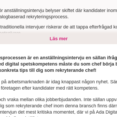
ör anställningsintervju belyser skiftet där kandidater in
ialogbaserad rekryteringsprocess.
traditionella intervjuer riskerar de att tappa efterfrågad
rbetsgivare.
Läs mer
ervjun som ett säljmöte, fokusera på kandidatens behov 
 bygger relation och attraherar rätt talang.
gsprocessen är en anställningsintervju en sällan ifr
med digital spetskompetens måste du som chef börja 
konkreta tips till dig som rekryterande chef!
på arbetsmarknaden är idag knappast någon nyhet. Särsk
 företagen efter kandidater med rätt kompetens.
ch vraka mellan olika jobberbjudanden. Inte sällan uppv
 dig som rekryterande chef inom denna bransch finns dä
intervjun det mest kritiska momentet, där vi på Ada Digit