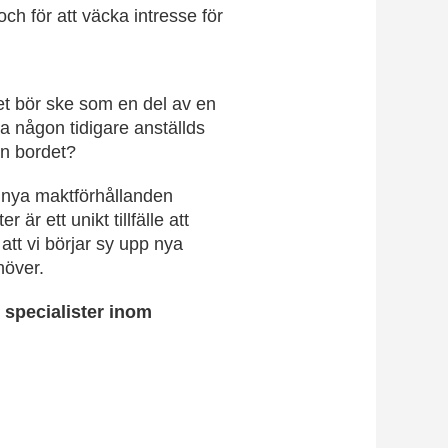
h för att väcka intresse för
et bör ske som en del av en
 någon tidigare anställds
an bordet?
a nya maktförhållanden
r ett unikt tillfälle att
att vi börjar sy upp nya
höver.
h specialister inom