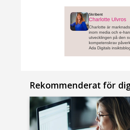
Skribent
Charlotte Ulvros
Charlotte är marknads
inom media och e-hande
utvecklingen på den sv
kompetenskrav påverka
Ada Digitals insiktsblo
Rekommenderat för di