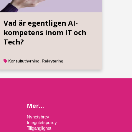
Vad är egentligen AI-
kompetens inom IT och
Tech?
Konsultuthyrning
,
Rekrytering
Mer…
Nyhetsbrev
Integritetspolicy
Tillgänglighet