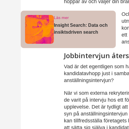
hoppar av och väljer din bran
Och
Läs mer
ut
Insight Search: Data och
ko
insiktsdriven search
ett
ans
Jobbintervjun åter
Vad är det egentligen som 
kandidatavhopp just i samba
anställningsintervjun?
När vi som externa rekryteri
de varit på intervju hos ett
upplevelse. Det är tydligt at
syn på anställningsintervjun
kan tillfredsställa företage
att sätta sig själva i kandida