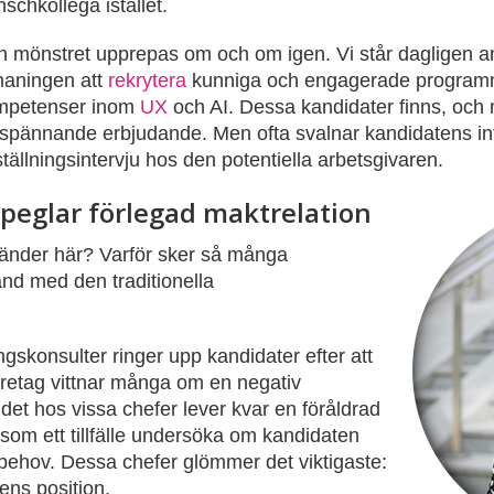
schkollega istället.
 mönstret upprepas om och om igen. Vi står dagligen a
maningen att
rekrytera
kunniga och engagerade programme
mpetenser inom
UX
och AI. Dessa kandidater finns, och
 spännande erbjudande. Men ofta svalnar kandidatens intr
tällningsintervju hos den potentiella arbetsgivaren.
speglar förlegad maktrelation
händer här? Varför sker så många
nd med den traditionella
ngskonsulter ringer upp kandidater efter att
 företag vittnar många om en negativ
t det hos vissa chefer lever kvar en föråldrad
 som ett tillfälle undersöka om kandidaten
ts behov. Dessa chefer glömmer det viktigaste:
tens position.