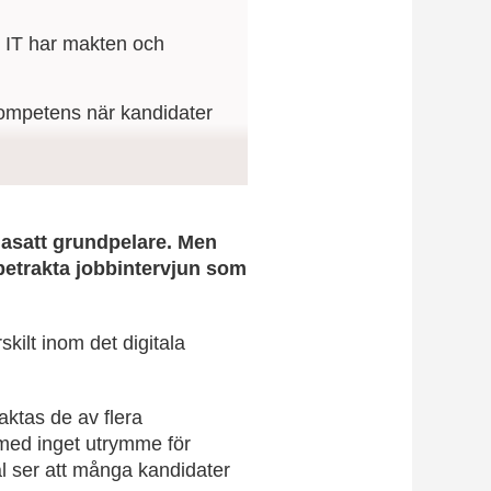
om IT har makten och
 kompetens när kandidater
och skapa en
ågasatt grundpelare. Men
betrakta jobbintervjun som
ilt inom det digitala
aktas de av flera
rmed inget utrymme för
al ser att många kandidater