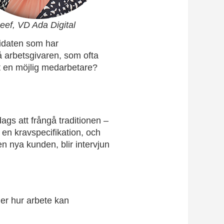
eef, VD Ada Digital
idaten som har
å arbetsgivaren, som ofta
ut en möjlig medarbetare?
ags att frångå traditionen –
 en kravspecifikation, och
n nya kunden, blir intervjun
ler hur arbete kan