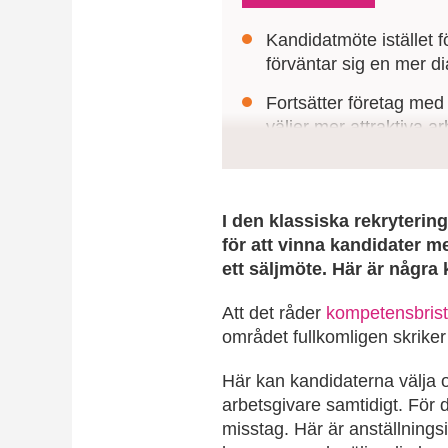
Kandidatmöte istället f
förväntar sig en mer d
Fortsätter företag med 
väljer mer attraktiva a
Chefer behöver se int
engagerande dialog som
I den klassiska rekryterin
för att vinna kandidater 
ett säljmöte. Här är några 
Att det råder
kompetensbrist
området fullkomligen skriker
Här kan kandidaterna välja o
arbetsgivare samtidigt. För
misstag. Här är anställnings