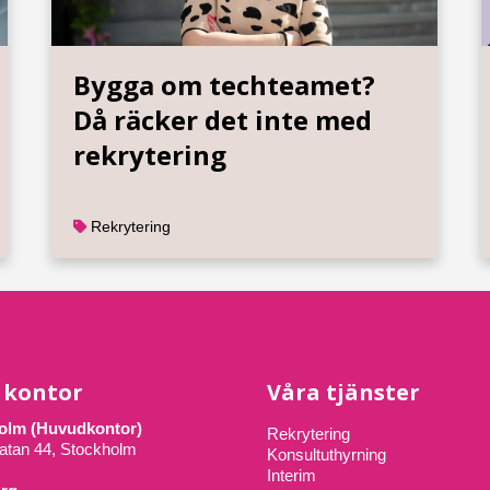
Bygga om techteamet?
Då räcker det inte med
rekrytering
Rekrytering
 kontor
Våra tjänster
olm (Huvudkontor)
Rekrytering
atan 44, Stockholm
Konsultuthyrning
Interim