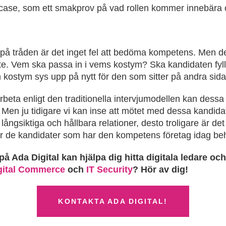
 case, som ett smakprov på vad rollen kommer innebära oc
på tråden är det inget fel att bedöma kompetens. Men d
e. Vem ska passa in i vems kostym? Ska kandidaten fylla
h kostym sys upp på nytt för den som sitter på andra sid
rbeta enligt den traditionella intervjumodellen kan dess
n ju tidigare vi kan inse att mötet med dessa kandidater ä
gsiktiga och hållbara relationer, desto troligare är det 
r de kandidater som har den kompetens företag idag be
på Ada Digital kan hjälpa dig hitta digitala ledare oc
gital Commerce
och
IT Security
? Hör av dig!
KONTAKTA ADA DIGITAL!