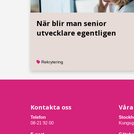
När blir man senior
utvecklare egentligen
Rekrytering
Kontakta oss
Våra
Telefon
Stockh
08-21 92 00
Kungsg