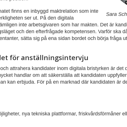
ormatet finns en inbyggd maktrelation som inte
Sara Sch
ligheten ser ut. På den digitala
ämligen inte arbetsgivaren som har makten. Det är kand
ngsläget och den efterfrågade kompetensen. Varför ska d
esentanter, sätta sig på ena sidan bordet och börja fråga 
et för anställningsintervju
och attrahera kandidater inom digitala bristyrken är det d
mycket handlar om att säkerställa att kandidaten uppfyller
man kan erbjuda. För på en marknad där kandidaten är de
ligheter, nya tekniska plattformar, friskvårdsförmåner el