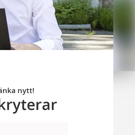
änka nytt!
ekryterar