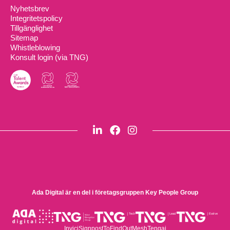
Nyhetsbrev
Integritetspolicy
Tillgänglighet
Sitemap
Whistleblowing
Konsult login (via TNG)
Ada Digital är en del i företagsgruppen
Key People Group
Invici
Signpost
ToFindOut
Mesh
Tengai