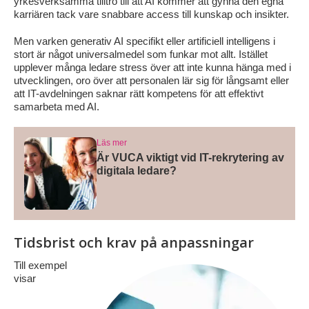
yrkesverksamma tilltro till att AI kommer att gynna den egna
karriären tack vare snabbare access till kunskap och insikter.
Men varken generativ AI specifikt eller artificiell intelligens i
stort är något universalmedel som funkar mot allt. Istället
upplever många ledare stress över att inte kunna hänga med i
utvecklingen, oro över att personalen lär sig för långsamt eller
att IT-avdelningen saknar rätt kompetens för att effektivt
samarbeta med AI.
Läs mer
Är VUCA viktigt vid IT-rekrytering av
digitala ledare?
Tidsbrist och krav på anpassningar
Till exempel
visar