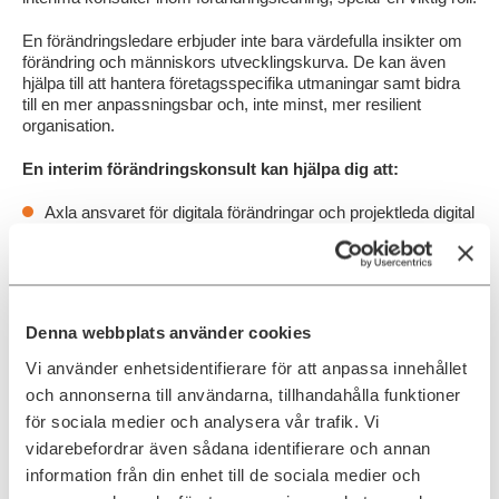
En förändringsledare erbjuder inte bara värdefulla insikter om
förändring och människors utvecklingskurva. De kan även
hjälpa till att hantera företagsspecifika utmaningar samt bidra
till en mer anpassningsbar och, inte minst, mer resilient
organisation.
En interim förändringskonsult kan hjälpa dig att:
Axla ansvaret för digitala förändringar och projektleda digital
utveckling.
Samla in och kartlägga verksamhetens behov av AI.
Skapa en lärande företagskultur med nyfikenhet för ny
teknik.
Denna webbplats använder cookies
Vi använder enhetsidentifierare för att anpassa innehållet
Utbilda och upskilla personalen i praktisk tillämplig av
generativ AI.
och annonserna till användarna, tillhandahålla funktioner
för sociala medier och analysera vår trafik. Vi
Se över affärskritiska processer och ge förslag var AI kan
vidarebefordrar även sådana identifierare och annan
göra mest nytta.
information från din enhet till de sociala medier och
Effektivisera implementeringen av AI.