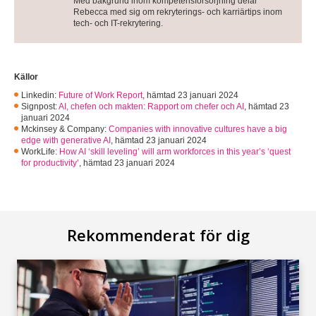
Med bakgrund inom kompetensförsörjning delar
Rebecca med sig om rekryterings- och karriärtips inom
tech- och IT-rekrytering.
Källor
Linkedin:
Future of Work Report
,
hämtad 23 januari 2024
Signpost:
AI, chefen och makten: Rapport om chefer och AI
,
hämtad 23
januari 2024
Mckinsey & Company:
Companies with innovative cultures have a big
edge with generative AI
,
hämtad 23 januari 2024
WorkLife:
How AI ‘skill leveling’ will arm workforces in this year’s ‘quest
for productivity’
,
hämtad 23 januari 2024
Rekommenderat för dig