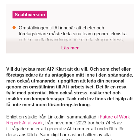
Snabbversion
Omställningen till AI innebär att chefer och
företagsledare måste leda sina team genom tekniska
och kulturella förändringar. Vilket ofta skapar stress,
osäkerhet och kompetensbrister om det saknas
Läs mer
struktur och support.
Det spelar roll eftersom otydligt ansvar och låg
förändringsförmåga gör att AI-satsningar stannar vid
Vill du lyckas med AI? Klart att du vill. Och som chef eller
initiativ istället för att skapa affärsvärde.
företagsledare är du antagligen mitt inne i den spännande,
men också utmanande, uppgiften att leda din personal
För att lyckas behöver organisationer utse ett tydligt
genom en omställning till AI i arbetslivet. Det är en resa
ägarskap, bygga lärande i praktiken och aktivt leda
fylld med potential. Men också stress, osäkerhet och
förändringen mot nya arbetssätt.
insikter om kompetensgap. Tack och lov finns det hjälp att
få, inte minst inom förändringsledning.
Enligt en studie från Linkedin, sammanfattad i
Future of Work
Report: AI at work
, från november 2023 tror hela 74 % av
tillfrågade chefer att generativ AI kommer att underlätta för
deras anställda. Samtidigt har nästan hälften av alla