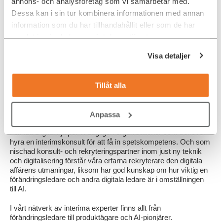
annons- och analysföretag som vi samarbetar med.
Sätta realistiska mål på vad AI kan åstadkomma.
Dessa kan i sin tur kombinera informationen med annan
information som du har tillhandahållit eller som de har
samlat in när du har använt deras tjänster.
Visa detaljer
Tillåt alla
Anlita interimskonsult från Ada Digital
Anpassa
På Ada Digital hjälper vi dagligen organisationer som behöver
hyra en interimskonsult för att få in spetskompetens. Och som
nischad konsult- och rekryteringspartner inom just ny teknik
och digitalisering förstår våra erfarna rekryterare den digitala
affärens utmaningar, liksom har god kunskap om hur viktig en
förändringsledare och andra digitala ledare är i omställningen
till AI.
I vårt nätverk av interima experter finns allt från
förändringsledare till produktägare och AI-pionjärer.