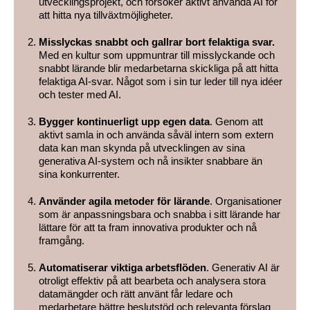
utvecklingsprojekt, och försöker aktivt använda AI för
att hitta nya tillväxtmöjligheter.
Misslyckas snabbt och gallrar bort felaktiga svar.
Med en kultur som uppmuntrar till misslyckande och
snabbt lärande blir medarbetarna skickliga på att hitta
felaktiga AI-svar. Något som i sin tur leder till nya idéer
och tester med AI.
Bygger kontinuerligt upp egen data
. Genom att
aktivt samla in och använda såväl intern som extern
data kan man skynda på utvecklingen av sina
generativa AI-system och nå insikter snabbare än
sina konkurrenter.
Använder agila metoder för lärande
. Organisationer
som är anpassningsbara och snabba i sitt lärande har
lättare för att ta fram innovativa produkter och nå
framgång.
Automatiserar viktiga arbetsflöden
. Generativ AI är
otroligt effektiv på att bearbeta och analysera stora
datamängder och rätt använt får ledare och
medarbetare bättre beslutstöd och relevanta förslag