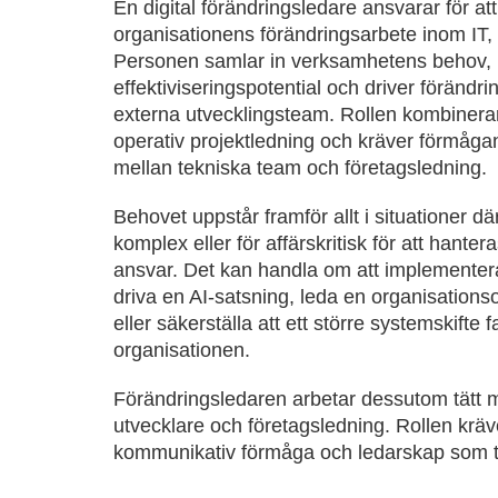
En digital förändringsledare ansvarar för at
organisationens förändringsarbete inom IT, d
Personen samlar in verksamhetens behov, 
effektiviseringspotential och driver förändri
externa utvecklingsteam. Rollen kombinera
operativ projektledning och kräver förmågan
mellan tekniska team och företagsledning.
Behovet uppstår framför allt i situationer dä
komplex eller för affärskritisk för att hanter
ansvar. Det kan handla om att implementera
driva en AI-satsning, leda en organisationso
eller säkerställa att ett större systemskifte f
organisationen.
Förändringsledaren arbetar dessutom tätt 
utvecklare och företagsledning. Rollen kräv
kommunikativ förmåga och ledarskap som te