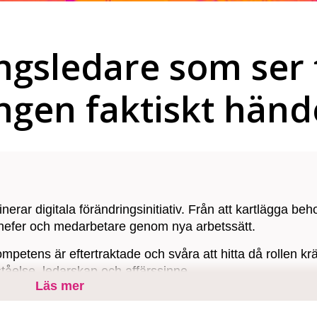
ngsledare som ser t
ringen faktiskt händ
erar digitala förändringsinitiativ. Från att kartlägga beh
ta chefer och medarbetare genom nya arbetssätt.
petens är eftertraktade och svåra att hitta då rollen kr
tåelse, ledarskap och affärssinne.
Läs mer
tal Management och presenterar kvalificerade kandidater 