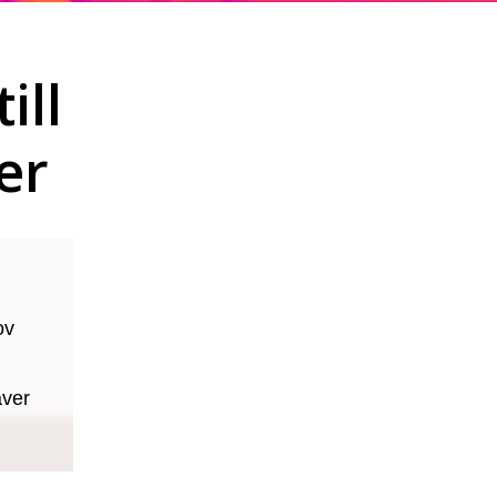
ill
er
ov
äver
inom