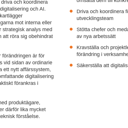
omsätta dem till konkret
t driva och koordinera
igitalisering och AI.
Driva och koordinera f
kartlägger
utvecklingsteam
ngarna mot interna eller
r strategisk analys med
Stötta chefer och med
 att röra sig obehindrat
av nya arbetssätt
Kravställa och projektle
förändring i verksamh
r förändringen är för
as vid sidan av ordinarie
Säkerställa att digital
 ett nytt affärssystem,
mfattande digitalisering
aktiskt förankras i
med produktägare,
er därför lika mycket
knisk förståelse.