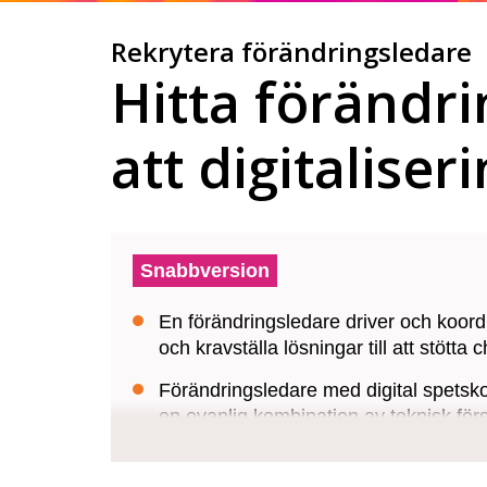
Rekrytera förändringsledare
Hitta förändri
att digitalise
Snabbversion
En förändringsledare driver och koordin
och kravställa lösningar till att stöt
Förändringsledare med digital spetskom
en ovanlig kombination av teknisk förs
Ada Digital är specialister inom Digi
48 h.