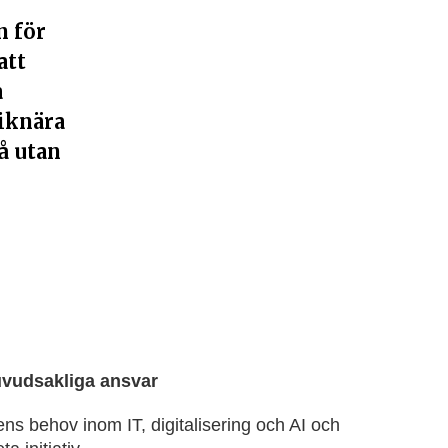
n för
att
a
niknära
å utan
uvudsakliga ansvar
s behov inom IT, digitalisering och AI och