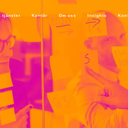
 tjänster
Karriär
Om oss
Insights
Kon