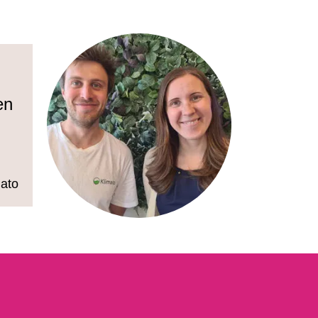
en
ato